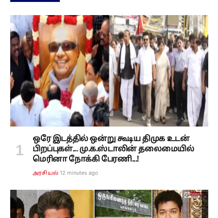
ஒரே இடத்தில் ஒன்று கூடிய திமுக உடன்
பிறப்புகள்... மு.க.ஸ்டாலின் தலைமையில்
மெரினா நோக்கி பேரணி...!
12 minutes ago
அரசியல்