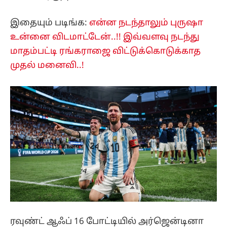
இதையும் படிங்க:
என்ன நடந்தாலும் புருஷா
உன்னை விடமாட்டேன்..!! இவ்வளவு நடந்து
மாதம்பட்டி ரங்கராஜை விட்டுக்கொடுக்காத
முதல் மனைவி..!
ரவுண்ட் ஆஃப் 16 போட்டியில் அர்ஜென்டினா