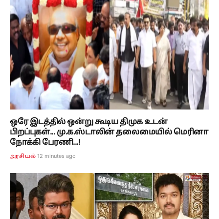
ஒரே இடத்தில் ஒன்று கூடிய திமுக உடன்
பிறப்புகள்... மு.க.ஸ்டாலின் தலைமையில் மெரினா
நோக்கி பேரணி...!
12 minutes ago
அரசியல்