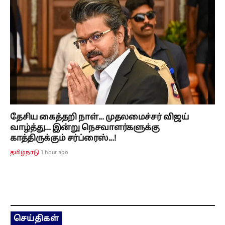
தேசிய கைத்தறி நாள்... முதலமைச்சர் விஜய்
வாழ்த்து... இன்று நெசவாளர்களுக்கு
காத்திருக்கும் சர்ப்ரைஸ்...!
1 hour ago
தமிழ்நாடு
செய்திகள்