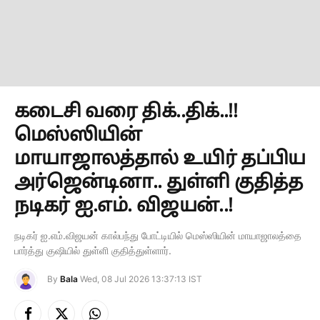
கடைசி வரை திக்..திக்..!!
மெஸ்ஸியின்
மாயாஜாலத்தால் உயிர் தப்பிய
அர்ஜென்டினா.. துள்ளி குதித்த
நடிகர் ஐ.எம். விஜயன்..!
நடிகர் ஐ.எம்.விஜயன் கால்பந்து போட்டியில் மெஸ்ஸியின் மாயாஜாலத்தை
பார்த்து குஷியில் துள்ளி குதித்துள்ளார்.
By
Bala
Wed, 08 Jul 2026 13:37:13 IST