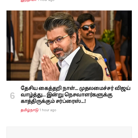
தேசிய கைத்தறி நாள்... முதலமைச்சர் விஜய்
வாழ்த்து... இன்று நெசவாளர்களுக்கு
காத்திருக்கும் சர்ப்ரைஸ்...!
1 hour ago
தமிழ்நாடு