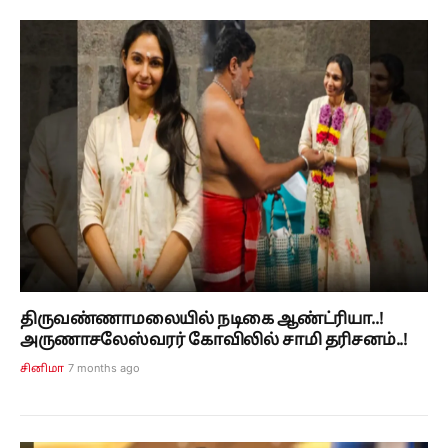
திருவண்ணாமலையில் நடிகை ஆண்ட்ரியா..!
அருணாசலேஸ்வரர் கோவிலில் சாமி தரிசனம்..!
7 months ago
சினிமா