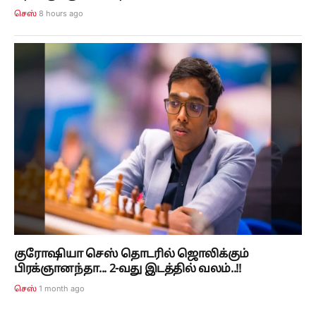
8 hours ago
செஸ்
குரோஷியா செஸ் தொடரில் ஜொலிக்கும்
பிரக்ஞானந்தா... 2-வது இடத்தில் வலம்..!!
1 month ago
செஸ்