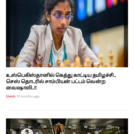
உஸ்பெகிஸ்தானில் கெத்து காட்டிய தமிழச்சி..
செஸ் தொடரில் சாம்பியன் பட்டம் வென்ற
வைஷாலி..!!
10 months ago
செஸ்