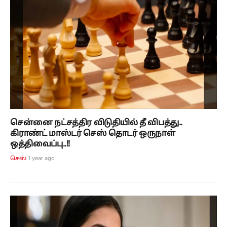
சென்னை நட்சத்திர விடுதியில் தீ விபத்து..
கிராண்ட் மாஸ்டர் செஸ் தொடர் ஒருநாள்
ஒத்திவைப்பு..!!
1 year ago
செஸ்