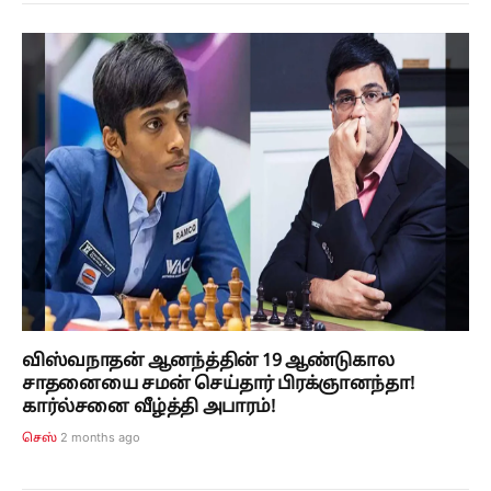
விஸ்வநாதன் ஆனந்த்தின் 19 ஆண்டுகால
சாதனையை சமன் செய்தார் பிரக்ஞானந்தா!
கார்ல்சனை வீழ்த்தி அபாரம்!
2 months ago
செஸ்