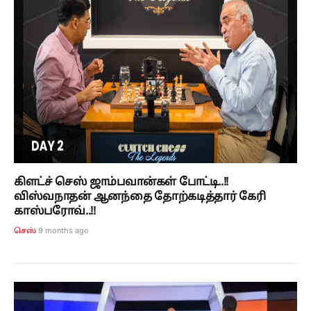
கிளட்ச் செஸ் ஜாம்பவான்கள் போட்டி..!!
விஸ்வநாதன் ஆனந்தை தோற்கடித்தார் கேரி
காஸ்பரோவ்..!!
9 months ago
செஸ்