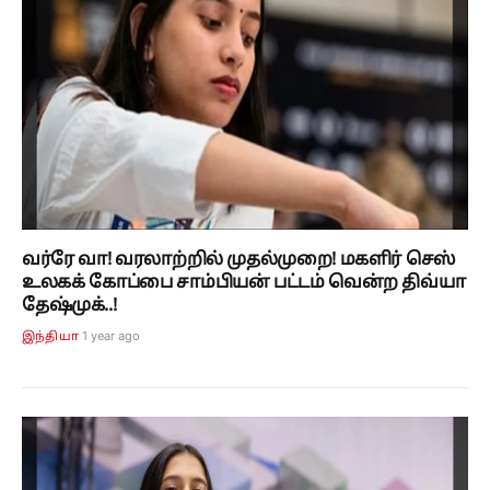
வர்ரே வா! வரலாற்றில் முதல்முறை! மகளிர் செஸ்
உலகக் கோப்பை சாம்பியன் பட்டம் வென்ற திவ்யா
தேஷ்முக்..!
1 year ago
இந்தியா