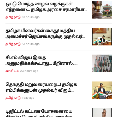
ஒட்டு மொத்த ஊழல் வழக்குகள்
எத்தனை?... தமிழக அரசை சரமாரியாக
கேள்விகளால் துளைத்தெடுத்த
23 hours ago
தமிழ்நாடு
நீதிபதி...!
தமிழக மீனவர்கள் கைது! மத்திய
அமைச்சர் ஜெய்சங்கருக்கு முதல்வர்
விஜய் அவசர கடிதம்!
23 hours ago
தமிழ்நாடு
சி.எம்.விஜய் இதை
அனுமதிக்கக்கூடாது... மீறினால்...
தமிழக அரசுக்கு பி.ஆர்.பாண்டியன்
23 hours ago
அரசியல்
எச்சரிக்கை...!
தொகுதி மறுவரையறை...! தமிழக
எம்பிக்களுடன் முதல்வர் விஜய்
ஆகஸ்ட் 8-ல் அவசர ஆலோசனை!
1 day ago
தமிழ்நாடு
டிஜிட்டல் கட்டண யோசனையை