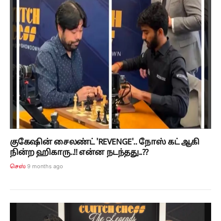
குகேஷின் சைலண்ட் 'REVENGE'.. நோஸ் கட் ஆகி
நின்ற ஹிகாரு..!! என்ன நடந்தது..??
9 months ago
செஸ்