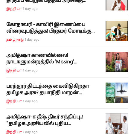
திரும்ப பெறுக! மத்திய அரசுக்கு
சிபிஎம் சண்முகம் பி வலியுறுத்தல்!
1 day ago
இந்தியா
கோதாவரி - காவிரி இணைப்பை
விரைவுபடுத்துக! பிரதமர் மோடிக்கு
முதலமைச்சர் ச. ஜோசப் விஜய் கடிதம்!
1 day ago
தமிழ்நாடு
அமித்ஷா காணவில்லை!
நாடாளுமன்றத்தில் 'Missing'
பதாகையுடன் மஹூவா மொய்த்ரா
1 day ago
இந்தியா
எம்பி போராட்டம்!
பரந்தூர் திட்டத்தை கைவிடுகிறதா
தமிழக அரசு? தயாநிதி மாறன்
கேள்விக்கு மத்திய அரசு அளித்த
1 day ago
இந்தியா
சுவாரஸ்ய பதில்!
அமித்ஷா- சுதீஷ் திடீர் சந்திப்பு..!
"தமிழக அரசியலில் புதிய
சஸ்பென்ஸ்..! பரபரப்பு களம்..!!
1 day ago
இந்தியா