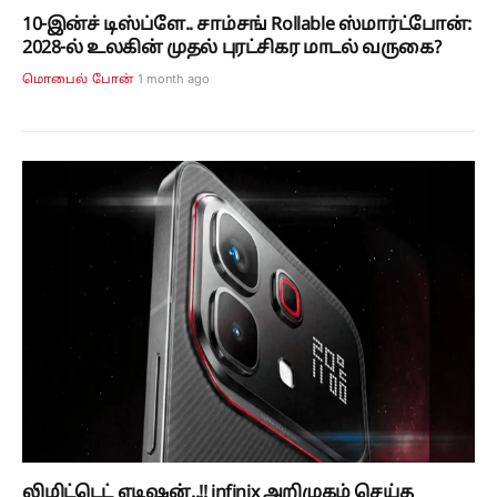
10-இன்ச் டிஸ்ப்ளே.. சாம்சங் Rollable ஸ்மார்ட்போன்:
2028-ல் உலகின் முதல் புரட்சிகர மாடல் வருகை?
1 month ago
மொபைல் போன்
லிமிட்டெட் எடிஷன்..!! infinix அறிமுகம் செய்த