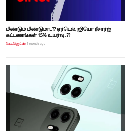
மீண்டும் மீண்டுமா..?? ஏர்டெல், ஜியோ ரீசார்ஜ்
கட்டணங்கள் 15% உயர்வு..??
1 month ago
கேட்ஜெட்ஸ்