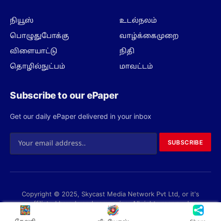
நியூஸ்
உடல்நலம்
பொழுதுபோக்கு
வாழ்க்கைமுறை
விளையாட்டு
நிதி
தொழில்நுட்பம்
மாவட்டம்
Subscribe to our ePaper
Get our daily ePaper delivered in your inbox
SUBSCRIBE
Copyright © 2025, Skycast Media Network Pvt Ltd, or it's
affiliated brands and companies. All rights reserved.
Privacy Policy
Terms
About us
Contact us