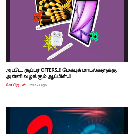
அடடே.. சூப்பர் OFFERS..!! மேக்புக் மாடல்களுக்கு
அள்ளி வழங்கும் ஆப்பிள்..!!
3 weeks ago
கேட்ஜெட்ஸ்