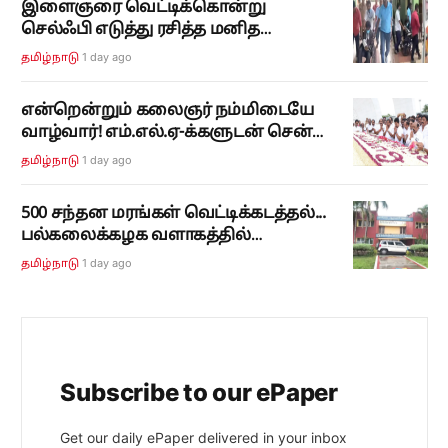
இளைஞரை வெட்டிக்கொன்று
செல்ஃபி எடுத்து ரசித்த மனித
மிருகங்கள்... திருப்பியடித்த கர்மா...!
1 day ago
தமிழ்நாடு
என்றென்றும் கலைஞர் நம்மிடையே
வாழ்வார்! எம்.எல்.ஏ-க்களுடன் சென்று
உதயநிதி ஸ்டாலின் அஞ்சலி!
1 day ago
தமிழ்நாடு
500 சந்தன மரங்கள் வெட்டிக்கடத்தல்...
பல்கலைக்கழக வளாகத்தில்
துணிகரம்... விசாரணையில் இறங்கிய
1 day ago
தமிழ்நாடு
வீரப்பன்...!
Subscribe to our ePaper
Get our daily ePaper delivered in your inbox