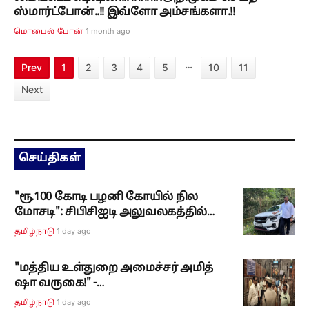
ஸ்மார்ட்போன்..!! இவ்ளோ அம்சங்களா.!!
1 month ago
மொபைல் போன்
…
Prev
1
2
3
4
5
10
11
Next
செய்திகள்
"ரூ.100 கோடி பழனி கோயில் நில
மோசடி": சிபிசிஐடி அலுவலகத்தில்
பத்திர எழுத்தாளர் ஜெயபிரகாஷ்
1 day ago
தமிழ்நாடு
சரண்!
"மத்திய உள்துறை அமைச்சர் அமித்
ஷா வருகை!" -
திருவண்ணாமலையில் 2 நாட்களுக்கு
1 day ago
தமிழ்நாடு