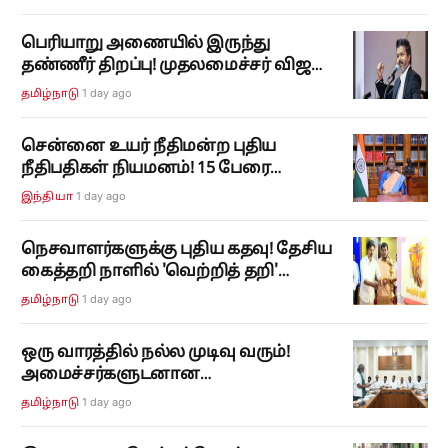
ட்ரோன்கள் பறக்கத் தடை!
பெரியாறு அணையில் இருந்து
தண்ணீர் திறப்பு! முதலமைச்சர் விஜய்
உத்தரவு!
1 day ago
தமிழ்நாடு
சென்னை உயர் நீதிமன்ற புதிய
நீதிபதிகள் நியமனம்! 15 பேரை
நியமித்து குடியரசுத் தலைவர் உத்தரவு!
1 day ago
இந்தியா
நெசவாளர்களுக்கு புதிய கதவு! தேசிய
கைத்தறி நாளில் 'வெற்றித் தறி'
திட்டத்தை தொடங்கிவைத்தார்
1 day ago
தமிழ்நாடு
முதலமைச்சர் விஜய்!
ஒரு வாரத்தில் நல்ல முடிவு வரும்!
அமைச்சர்களுடனான
ஆலோசனைக்கு பின் விவசாய சங்கத்
1 day ago
தமிழ்நாடு
தலைவர்கள் நம்பிக்கை!