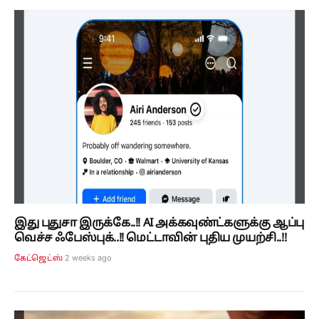
இது புதுசா இருக்கே..!! AI அக்கவுண்ட்களுக்கு ஆப்பு
வெச்ச ஃபேஸ்புக்..!! மெட்டாவின் புதிய முயற்சி..!!
2 weeks ago
கேட்ஜெட்ஸ்