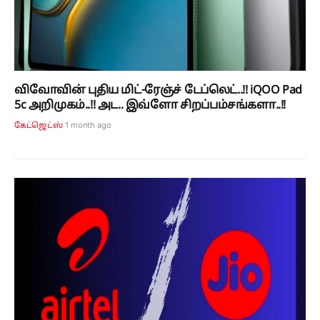
விவோவின் புதிய மிட்-ரேஞ்ச் டேப்லெட்..!! iQOO Pad
5c அறிமுகம்..!! அட.. இவ்ளோ சிறப்பம்சங்களா..!!
1 month ago
கேட்ஜெட்ஸ்