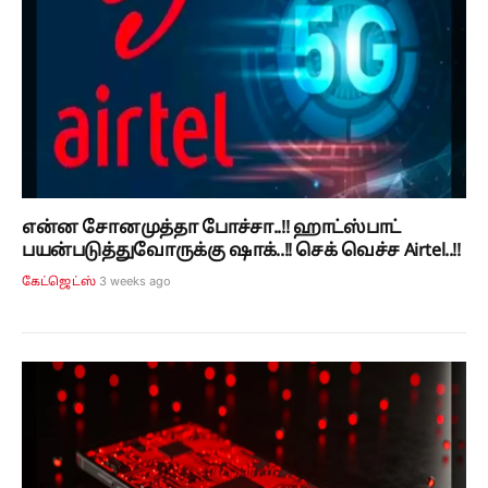
என்ன சோனமுத்தா போச்சா..!! ஹாட்ஸ்பாட்
பயன்படுத்துவோருக்கு ஷாக்..!! செக் வெச்ச Airtel..!!
3 weeks ago
கேட்ஜெட்ஸ்