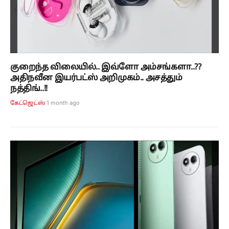
குறைந்த விலையில்.. இவ்ளோ அம்சங்களா..??
அதிநவீன இயர்பட்ஸ் அறிமுகம்.. அசத்தும்
நத்திங்..!!
1 month ago
கேட்ஜெட்ஸ்