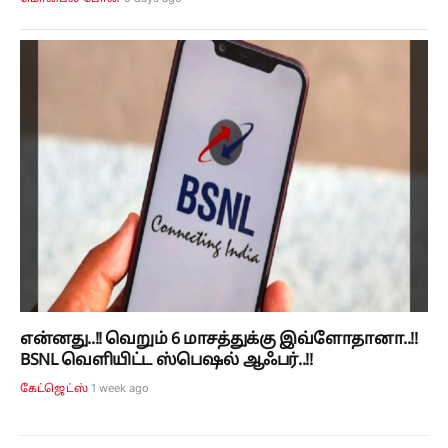
என்னது..!! வெறும் 6 மாசத்துக்கு இவ்ளோதானா..!!
BSNL வெளியிட்ட ஸ்பெஷல் ஆஃபர்..!!
1 week ago
கேட்ஜெட்ஸ்