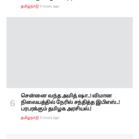
3 hours ago
தமிழ்நாடு
சென்னை வந்த அமித் ஷா..! விமான
நிலையத்தில் நேரில் சந்தித்த இபிஎஸ்..!
பரபரக்கும் தமிழக அரசியல்.!
3 hours ago
தமிழ்நாடு