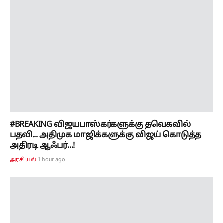
#BREAKING விஜயபாஸ்கர்களுக்கு தவெகவில்
பதவி... அதிமுக மாஜிக்களுக்கு விஜய் கொடுத்த
அதிரடி ஆஃபர்...!
1 hour ago
அரசியல்