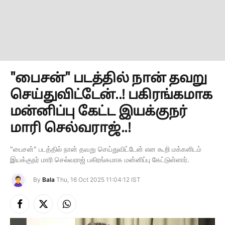
"பைசன்" படத்தில் நான் தவறு
செய்துவிட்டேன்..! பகிரங்கமாக
மன்னிப்பு கேட்ட இயக்குநர்
மாரி செல்வராஜ்..!
"பைசன்" படத்தில் நான் தவறு செய்துவிட்டேன் என கூறி மக்களிடம்
இயக்குநர் மாரி செல்வராஜ் பகிரங்கமாக மன்னிப்பு கேட்டுள்ளார்.
By
Bala
Thu, 16 Oct 2025 11:04:12 IST
Facebook
X
Instagram
(Twitter)