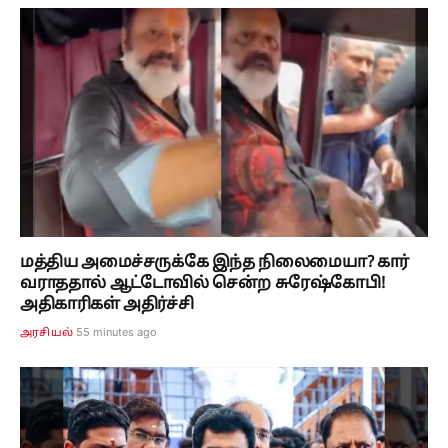
மத்திய அமைச்சருக்கே இந்த நிலைமையா? கார்
வராததால் ஆட்டோவில் சென்ற சுரேஷ்கோபி!
அதிகாரிகள் அதிர்ச்சி
55 minutes ago
அரசியல்