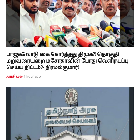
பாஜகவோடு கை கோர்த்தது திமுக?! தொகுதி
மறுவரையறை மசோதாவின் போது வெளிநடப்பு
செய்ய திட்டம்?- நிர்மல்குமார்!
1 hour ago
அரசியல்