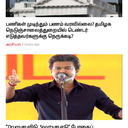
பணிகள் முடிந்தும் பணம் வரவில்லை? தமிழக
நெடுஞ்சாலைத்துறையில் டெண்டர்
எடுத்தவர்களுக்கு நெருக்கடி?
2 hours ago
அரசியல்
"Drugs-ஐ விடு, Sports-ஐ எடு" போதைப்