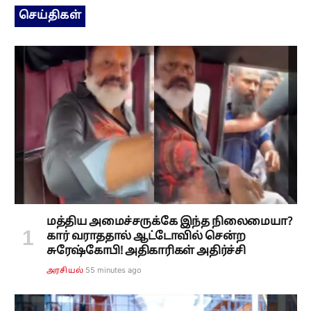
செய்திகள்
மத்திய அமைச்சருக்கே இந்த நிலைமையா?
கார் வராததால் ஆட்டோவில் சென்ற
சுரேஷ்கோபி! அதிகாரிகள் அதிர்ச்சி
55 minutes ago
அரசியல்