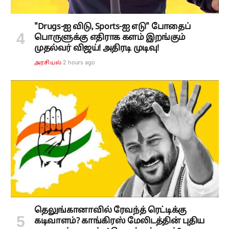
"Drugs-ஐ விடு, Sports-ஐ எடு" போதைப்
பொருளுக்கு எதிராக களம் இறங்கும்
முதல்வர் விஜய்! அதிரடி முடிவு!
2 hours ago
அரசியல்
தெலுங்கானாவில் ரேவந்த் ரெட்டிக்கு
கடிவாளம்? காங்கிரஸ் மேலிடத்தின் புதிய