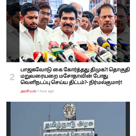
பாஜகவோடு கை கோர்த்தது திமுக?! தொகுதி
மறுவரையறை மசோதாவின் போது
வெளிநடப்பு செய்ய திட்டம்?- நிர்மல்குமார்!
1 hour ago
அரசியல்