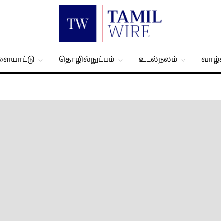
ளையாட்டு
தொழில்நுட்பம்
உடல்நலம்
வாழ