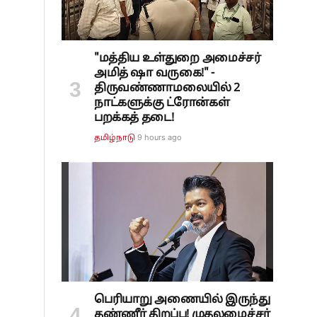
"மத்திய உள்துறை அமைச்சர்
அமித் ஷா வருகை!" -
திருவண்ணாமலையில் 2
நாட்களுக்கு ட்ரோன்கள்
பறக்கத் தடை!
9 hours ago
தமிழ்நாடு
பெரியாறு அணையில் இருந்து
தண்ணீர் திறப்பு! முதலமைச்சர்