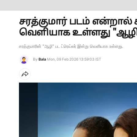
சரத்குமார் படம் என்றால்
வெளியாக உள்ளது "ஆழி" ப
சரத்குமாரின் "ஆழி" பட ட்ரெய்லர் இன்று வெளியாக உள்ளது.
By
Bala
Mon, 09 Feb 2026 13:59:03 IST