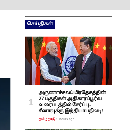
க
செய்திகள்
அருணாச்சலப் பிரதேசத்தின்
27 பகுதிகள் அதிகாரப்பூர்வ
வரைபடத்தில் சேர்ப்பு..
சீனாவுக்கு இந்தியாபதிலடி!
9 hours ago
தமிழ்நாடு