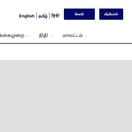
கேலரி
வீடியோஸ்
English
தமிழ்
हिंदी
்க்கைமுறை
நிதி
மாவட்டம்