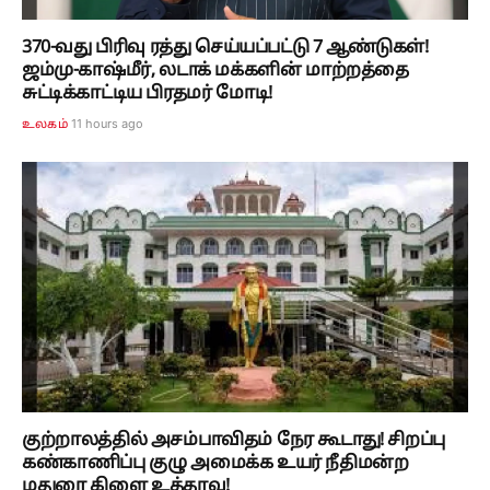
370-வது பிரிவு ரத்து செய்யப்பட்டு 7 ஆண்டுகள்!
ஜம்மு-காஷ்மீர், லடாக் மக்களின் மாற்றத்தை
சுட்டிக்காட்டிய பிரதமர் மோடி!
11 hours ago
உலகம்
குற்றாலத்தில் அசம்பாவிதம் நேர கூடாது! சிறப்பு
கண்காணிப்பு குழு அமைக்க உயர் நீதிமன்ற
மதுரை கிளை உத்தரவு!