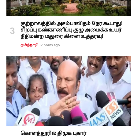
குற்றாலத்தில் அசம்பாவிதம் நேர கூடாது!
சிறப்பு கண்காணிப்பு குழு அமைக்க உயர்
நீதிமன்ற மதுரை கிளை உத்தரவு!
12 hours ago
தமிழ்நாடு
கொளத்தூரில் திமுக புகார்