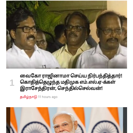
வைகோ ராஜினாமா செய்ய நிர்பந்தித்தார்!
கொதித்தெழுந்த மதிமுக எம்.எல்.ஏ-க்கள்
இராசேந்திரன், செந்தில்செல்வன்!
11 hours ago
தமிழ்நாடு