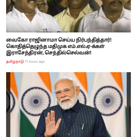
வைகோ ராஜினாமா செய்ய நிர்பந்தித்தார்!
கொதித்தெழுந்த மதிமுக எம்.எல்.ஏ-க்கள்
இராசேந்திரன், செந்தில்செல்வன்!
11 hours ago
தமிழ்நாடு