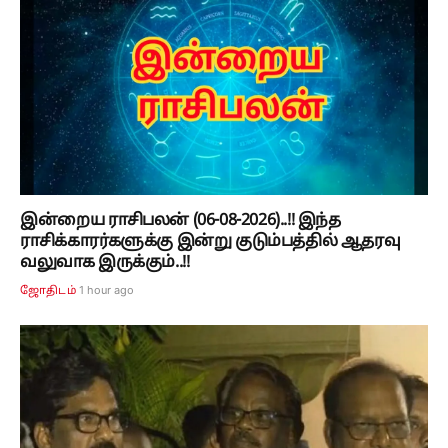
இன்றைய ராசிபலன் (06-08-2026)..!! இந்த
ராசிக்காரர்களுக்கு இன்று குடும்பத்தில் ஆதரவு
வலுவாக இருக்கும்..!!
1 hour ago
ஜோதிடம்