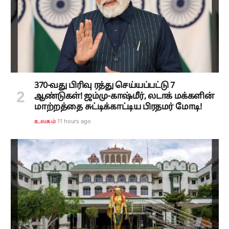
370-வது பிரிவு ரத்து செய்யப்பட்டு 7
ஆண்டுகள்! ஜம்மு-காஷ்மீர், லடாக் மக்களின்
மாற்றத்தை சுட்டிக்காட்டிய பிரதமர் மோடி!
11 hours ago
உலகம்