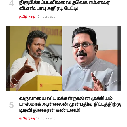
நிரூபிக்கப்படவில்லை! தவெக எம்.எல்.ஏ
வி.எஸ்.பாபு அதிரடி பேட்டி!
12 hours ago
தமிழ்நாடு
வருவாயை விட மக்கள் நலனே முக்கியம்!
டாஸ்மாக் ஆன்லைன் முன்பதிவு திட்டத்திற்கு
டிடிவி தினகரன் கண்டனம்!
12 hours ago
தமிழ்நாடு