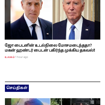
ஜோ பைடனின் உடல்நிலை மோசமடைந்ததா?
மகன் ஹண்டர் பைடன் பகிர்ந்த முக்கிய தகவல்!!
1 hour ago
உலகம்
செய்திகள்