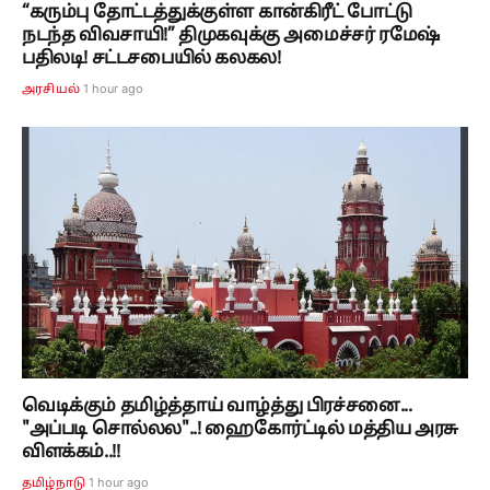
“கரும்பு தோட்டத்துக்குள்ள கான்கிரீட் போட்டு
நடந்த விவசாயி!” திமுகவுக்கு அமைச்சர் ரமேஷ்
பதிலடி! சட்டசபையில் கலகல!
1 hour ago
அரசியல்
வெடிக்கும் தமிழ்த்தாய் வாழ்த்து பிரச்சனை...
"அப்படி சொல்லல"..! ஹைகோர்ட்டில் மத்திய அரசு
விளக்கம்..!!
1 hour ago
தமிழ்நாடு