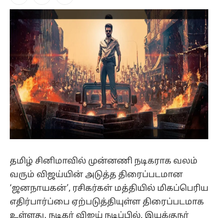
Facebook
X
Instagram
(Twitter)
தமிழ் சினிமாவில் முன்னணி நடிகராக வலம்
வரும் விஜய்யின் அடுத்த திரைப்படமான
‘ஜனநாயகன்’, ரசிகர்கள் மத்தியில் மிகப்பெரிய
எதிர்பார்ப்பை ஏற்படுத்தியுள்ள திரைப்படமாக
உள்ளது. நடிகர் விஜய் நடிப்பில், இயக்குநர்