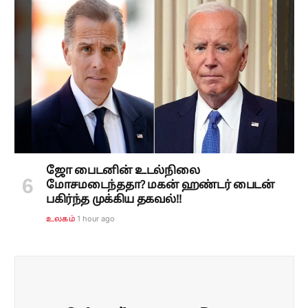
ஜோ பைடனின் உடல்நிலை
மோசமடைந்ததா? மகன் ஹண்டர் பைடன்
பகிர்ந்த முக்கிய தகவல்!!
1 hour ago
உலகம்