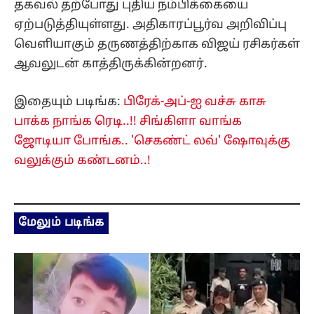
தகவல் தற்போது புதிய நம்பிக்கையை
ஏற்படுத்தியுள்ளது. அதிகாரப்பூர்வ அறிவிப்பு
வெளியாகும் தருணத்திற்காக விஜய் ரசிகர்கள்
ஆவலுடன் காத்திருக்கின்றனர்.
இதையும் படிங்க:
பிரேக்-அப்-ஐ வச்சு காசு
பாக்க நாங்க ரெடி..!! சிங்கிளா வாங்க
ஜோடியா போங்க.. 'செகண்ட் லவ்' ஷோவுக்கு
வலுக்கும் கண்டனம்..!
மேலும் படிங்க