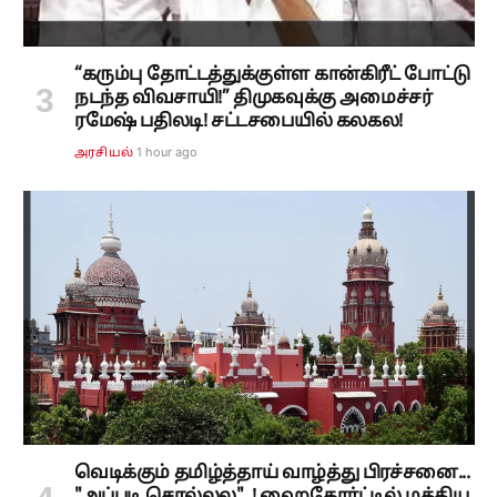
“கரும்பு தோட்டத்துக்குள்ள கான்கிரீட் போட்டு
நடந்த விவசாயி!” திமுகவுக்கு அமைச்சர்
ரமேஷ் பதிலடி! சட்டசபையில் கலகல!
1 hour ago
அரசியல்
வெடிக்கும் தமிழ்த்தாய் வாழ்த்து பிரச்சனை...