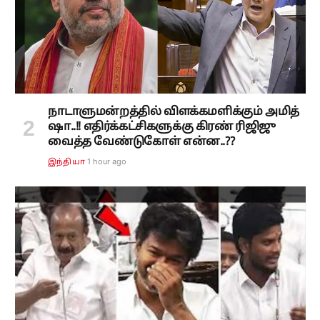
நாடாளுமன்றத்தில் விளக்கமளிக்கும் அமித்
ஷா..!! எதிர்க்கட்சிகளுக்கு கிரண் ரிஜிஜு
வைத்த வேண்டுகோள் என்ன..??
1 hour ago
இந்தியா