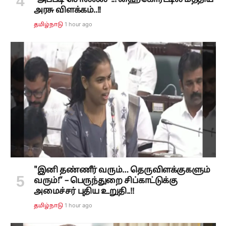
"அப்படி சொல்லல"..! ஹைகோர்ட்டில் மத்திய
அரசு விளக்கம்..!!
1 hour ago
தமிழ்நாடு
"இனி தண்ணீர் வரும்… தெருவிளக்குகளும்
வரும்!” – பெருந்துறை சிப்காட்டுக்கு
அமைச்சர் புதிய உறுதி..!!
1 hour ago
தமிழ்நாடு