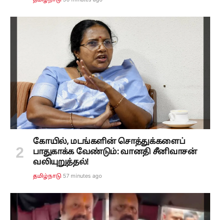
தமிழ்நாடு
கோயில், மடங்களின் சொத்துக்களைப்
பாதுகாக்க வேண்டும்: வானதி சீனிவாசன்
வலியுறுத்தல்!
57 minutes ago
தமிழ்நாடு