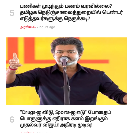
பணிகள் முடிந்தும் பணம் வரவில்லை?
தமிழக நெடுஞ்சாலைத்துறையில் டெண்டர்
எடுத்தவர்களுக்கு நெருக்கடி?
2 hours ago
அரசியல்
"Drugs-ஐ விடு, Sports-ஐ எடு" போதைப்
பொருளுக்கு எதிராக களம் இறங்கும்
முதல்வர் விஜய்! அதிரடி முடிவு!