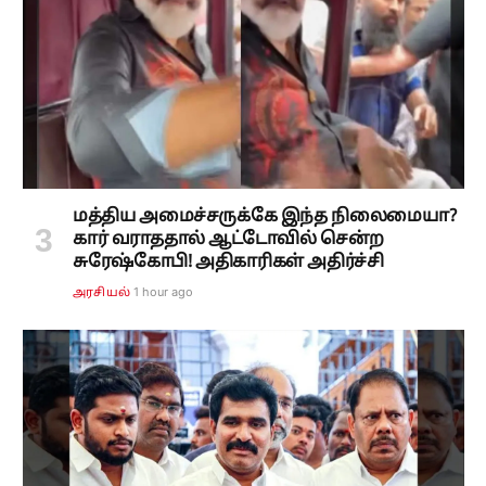
மத்திய அமைச்சருக்கே இந்த நிலைமையா?
கார் வராததால் ஆட்டோவில் சென்ற
சுரேஷ்கோபி! அதிகாரிகள் அதிர்ச்சி
1 hour ago
அரசியல்