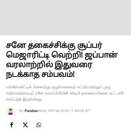
சனே தகைச்சிக்கு சூப்பர்
மெஜாரிட்டி வெற்றி! ஜப்பான்
வரலாற்றில் இதுவரை
நடக்காத சம்பவம்!
பார்லிமென்ட்டில் அனைத்து குழுக்களையும் கட்டுப்படுத்தும் முழு
அதிகாரத்தையும் சனே தகாய்ச்சியின் எல்டிபி தலைமையிலான கூட்டணி
கைப்பற்றி இருக்கிறது.
By
Pandian
Mon, 09 Feb 2026 11:46:08 IST
Facebook
X
Instagram