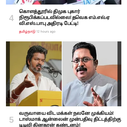
கொளத்தூரில் திமுக புகார்
நிரூபிக்கப்படவில்லை! தவெக எம்.எல்.ஏ
வி.எஸ்.பாபு அதிரடி பேட்டி!
12 hours ago
தமிழ்நாடு
வருவாயை விட மக்கள் நலனே முக்கியம்!
டாஸ்மாக் ஆன்லைன் முன்பதிவு திட்டத்திற்கு
டிடிவி தினகரன் கண்டனம்!