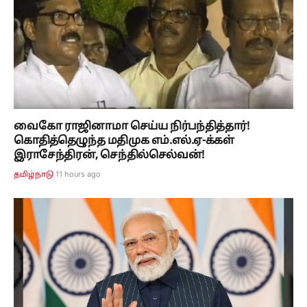
வைகோ ராஜினாமா செய்ய நிர்பந்தித்தார்!
கொதித்தெழுந்த மதிமுக எம்.எல்.ஏ-க்கள்
இராசேந்திரன், செந்தில்செல்வன்!
11 hours ago
தமிழ்நாடு