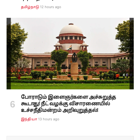
12 hours ago
தமிழ்நாடு
போராடும் இளைஞர்களை அச்சுறுத்த
கூடாது! நீட் வழக்கு விசாரணையில்
உச்சநீதிமன்றம் அறிவுறுத்தல்!
13 hours ago
இந்தியா