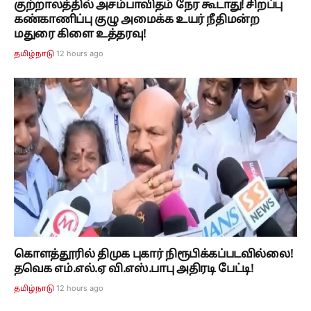
குற்றாலத்தில் அசம்பாவிதம் நேர கூடாது! சிறப்பு
கண்காணிப்பு குழு அமைக்க உயர் நீதிமன்ற
மதுரை கிளை உத்தரவு!
12 hours ago
தமிழ்நாடு
கொளத்தூரில் திமுக புகார் நிரூபிக்கப்படவில்லை!
தவெக எம்.எல்.ஏ வி.எஸ்.பாபு அதிரடி பேட்டி!
12 hours ago
தமிழ்நாடு