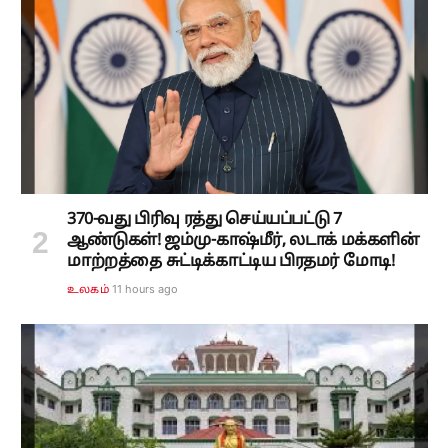
370-வது பிரிவு ரத்து செய்யப்பட்டு 7
ஆண்டுகள்! ஜம்மு-காஷ்மீர், லடாக் மக்களின்
மாற்றத்தை சுட்டிக்காட்டிய பிரதமர் மோடி!
11 hours ago
உலகம்