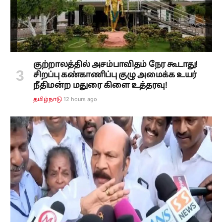
குற்றாலத்தில் அசம்பாவிதம் நேர கூடாது!
சிறப்பு கண்காணிப்பு குழு அமைக்க உயர்
நீதிமன்ற மதுரை கிளை உத்தரவு!
12 hours ago
தமிழ்நாடு