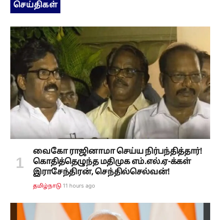
செய்திகள்
வைகோ ராஜினாமா செய்ய நிர்பந்தித்தார்!
கொதித்தெழுந்த மதிமுக எம்.எல்.ஏ-க்கள்
இராசேந்திரன், செந்தில்செல்வன்!
11 hours ago
தமிழ்நாடு