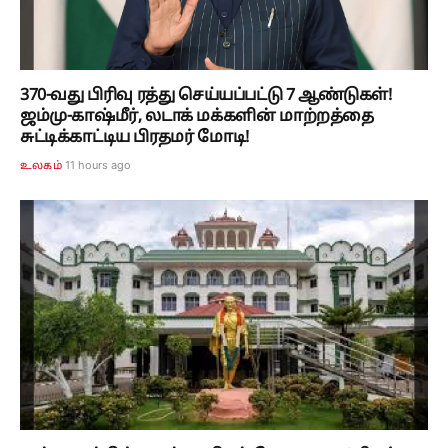
370-வது பிரிவு ரத்து செய்யப்பட்டு 7 ஆண்டுகள்!
ஜம்மு-காஷ்மீர், லடாக் மக்களின் மாற்றத்தை
சுட்டிக்காட்டிய பிரதமர் மோடி!
11 hours ago
உலகம்