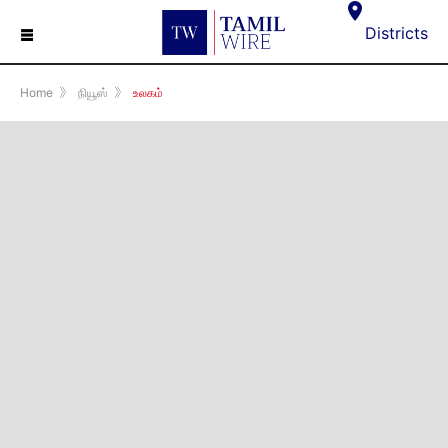
☰
Districts
Home
》
நியூஸ்
》
உலகம்