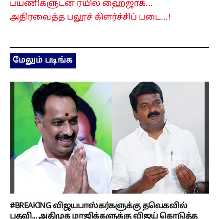
பயணிகளுடன் ரயில் ஹைஜாக்...
அதிரவைத்த பலூச் கிளர்ச்சிப் படை...!
மேலும் படிங்க
#BREAKING விஜயபாஸ்கர்களுக்கு தவெகவில்
பதவி... அதிமுக மாஜிக்களுக்கு விஜய் கொடுத்த