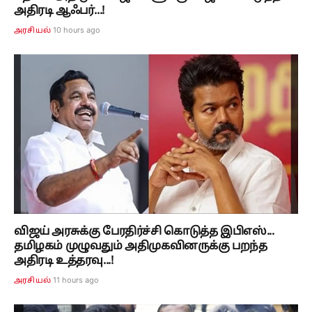
அதிரடி ஆஃபர்...!
10 hours ago
அரசியல்
விஜய் அரசுக்கு பேரதிர்ச்சி கொடுத்த இபிஎஸ்...
தமிழகம் முழுவதும் அதிமுகவினருக்கு பறந்த
அதிரடி உத்தரவு...!
11 hours ago
அரசியல்