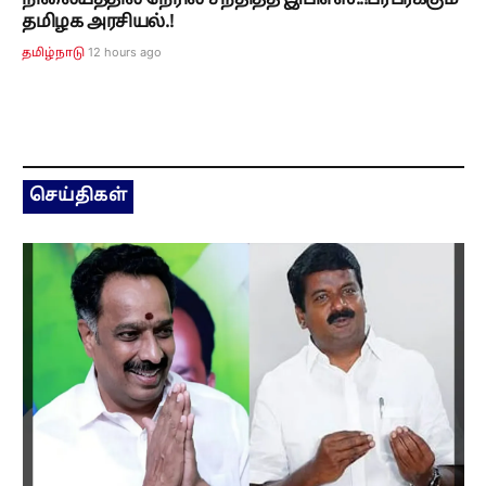
நிலையத்தில் நேரில் சந்தித்த இபிஎஸ்..!பரபரக்கும்
தமிழக அரசியல்.!
12 hours ago
தமிழ்நாடு
செய்திகள்