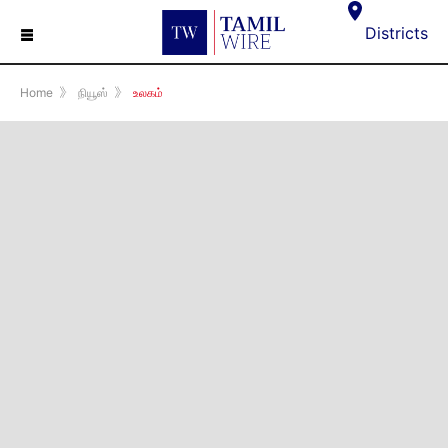
☰
Districts
Home
》
நியூஸ்
》
உலகம்