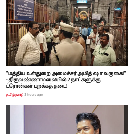
"மத்திய உள்துறை அமைச்சர் அமித் ஷா வருகை!"
- திருவண்ணாமலையில் 2 நாட்களுக்கு
ட்ரோன்கள் பறக்கத் தடை!
3 hours ago
தமிழ்நாடு