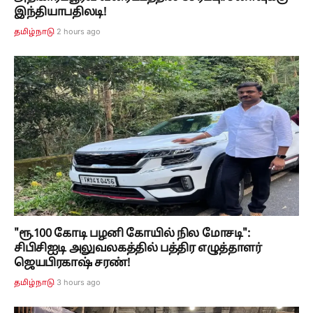
இந்தியாபதிலடி!
2 hours ago
தமிழ்நாடு
"ரூ.100 கோடி பழனி கோயில் நில மோசடி":
சிபிசிஐடி அலுவலகத்தில் பத்திர எழுத்தாளர்
ஜெயபிரகாஷ் சரண்!
3 hours ago
தமிழ்நாடு