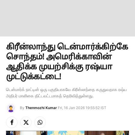
கிரீன்லாந்து டென்மார்க்கிற்கே
சொந்தம்! அமெரிக்காவின்
ஆதிக்க முயற்சிக்கு ரஷ்யா
முட்டுக்கட்டை!
டென்மார்க் நாட்டின் ஒரு பகுதியாகவே கிரீன்லாந்தை கருதுவதாக ரஷ்ய
அதிபர் மாளிகை திட்டவட்டமாகத் தெரிவித்துள்ளது.
By
Thenmozhi Kumar
Fri, 16 Jan 2026 19:55:52 IST
Facebook
X
Instagram
(Twitter)