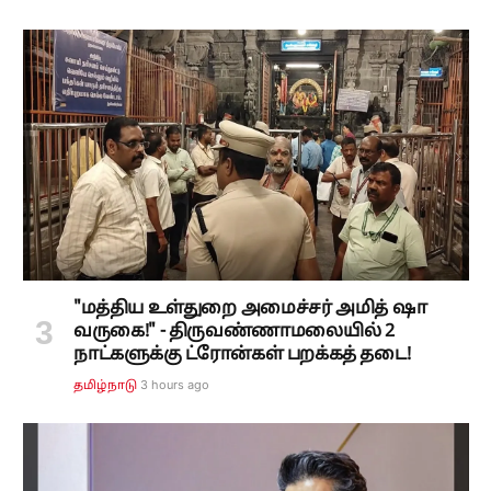
"மத்திய உள்துறை அமைச்சர் அமித் ஷா
வருகை!" - திருவண்ணாமலையில் 2
நாட்களுக்கு ட்ரோன்கள் பறக்கத் தடை!
3 hours ago
தமிழ்நாடு