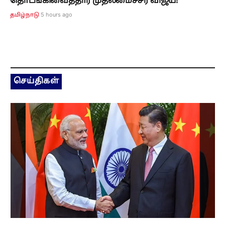
தொடங்கிவைத்தார் முதலமைச்சர் விஜய்!
5 hours ago
தமிழ்நாடு
செய்திகள்