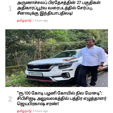
அருணாச்சலப் பிரதேசத்தின் 27 பகுதிகள்
அதிகாரப்பூர்வ வரைபடத்தில் சேர்ப்பு..
சீனாவுக்கு இந்தியாபதிலடி!
2 hours ago
தமிழ்நாடு
"ரூ.100 கோடி பழனி கோயில் நில மோசடி":
சிபிசிஐடி அலுவலகத்தில் பத்திர எழுத்தாளர்
ஜெயபிரகாஷ் சரண்!
3 hours ago
தமிழ்நாடு