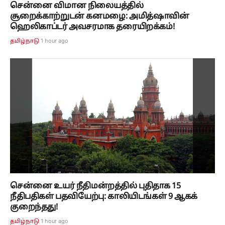
சென்னை விமான நிலையத்தில்
சூறைக்காற்றுடன் கனமழை: அமித்ஷாவின்
ஹெலிகாப்டர் அவசரமாக தரையிறக்கம்!
1 hour ago
தமிழ்நாடு
சென்னை உயர் நீதிமன்றத்தில் புதிதாக 15
நீதிபதிகள் பதவியேற்பு: காலியிடங்கள் 9 ஆகக்
குறைந்தது!
1 hour ago
தமிழ்நாடு