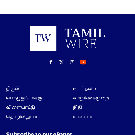
Facebook
X
Instagram
(Twitter)
நியூஸ்
உடல்நலம்
பொழுதுபோக்கு
வாழ்க்கைமுறை
விளையாட்டு
நிதி
தொழில்நுட்பம்
மாவட்டம்
Subscribe to our ePaper