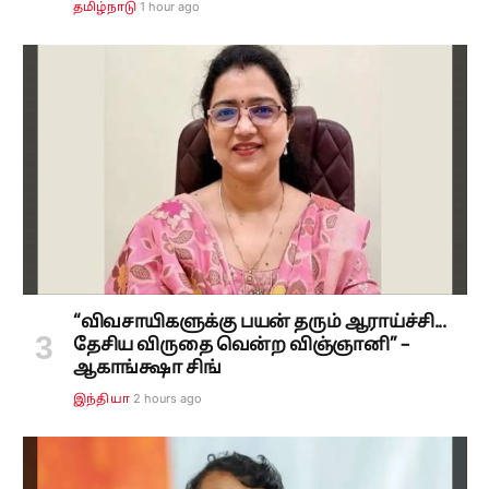
1 hour ago
தமிழ்நாடு
“விவசாயிகளுக்கு பயன் தரும் ஆராய்ச்சி...
தேசிய விருதை வென்ற விஞ்ஞானி” –
ஆகாங்க்ஷா சிங்
2 hours ago
இந்தியா