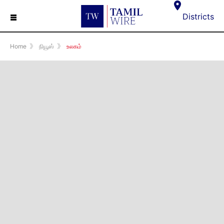
☰
Districts
Home
》
நியூஸ்
》
உலகம்