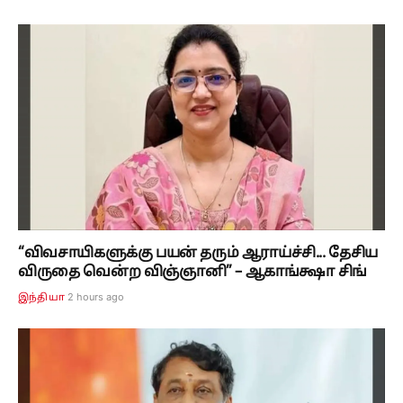
“விவசாயிகளுக்கு பயன் தரும் ஆராய்ச்சி... தேசிய
விருதை வென்ற விஞ்ஞானி” – ஆகாங்க்ஷா சிங்
2 hours ago
இந்தியா