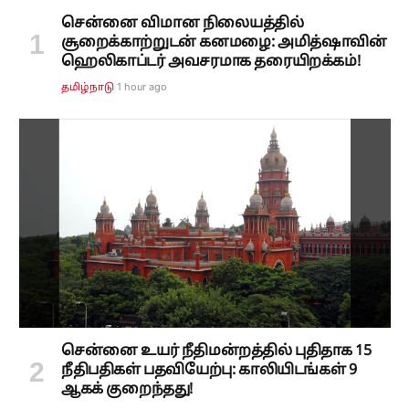
சென்னை விமான நிலையத்தில்
சூறைக்காற்றுடன் கனமழை: அமித்ஷாவின்
ஹெலிகாப்டர் அவசரமாக தரையிறக்கம்!
1 hour ago
தமிழ்நாடு
சென்னை உயர் நீதிமன்றத்தில் புதிதாக 15
நீதிபதிகள் பதவியேற்பு: காலியிடங்கள் 9
ஆகக் குறைந்தது!