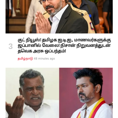
குட் நியூஸ்! தமிழக ஐ.டி.ஐ., மாணவர்களுக்கு
ஜப்பானில் வேலை! நிசான் நிறுவனத்துடன்
தவெக அரசு ஒப்பந்தம்!
48 minutes ago
தமிழ்நாடு