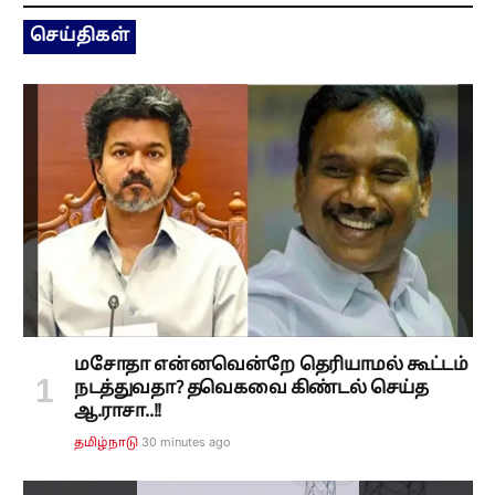
செய்திகள்
மசோதா என்னவென்றே தெரியாமல் கூட்டம்
நடத்துவதா? தவெகவை கிண்டல் செய்த
ஆ.ராசா..!!
30 minutes ago
தமிழ்நாடு