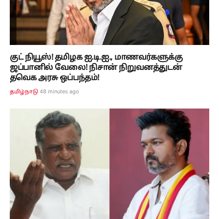
குட் நியூஸ்! தமிழக ஐ.டி.ஐ., மாணவர்களுக்கு
ஜப்பானில் வேலை! நிசான் நிறுவனத்துடன்
தவெக அரசு ஒப்பந்தம்!
48 minutes ago
தமிழ்நாடு