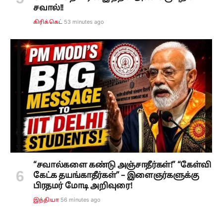
சவால்!!
53 minutes ago
கிரிக்கெட்
“சவால்களை கண்டு அஞ்சாதீர்கள்!” “கேள்வி
கேட்க தயங்காதீர்கள்” – இளைஞர்களுக்கு
பிரதமர் மோடி அறிவுரை!
56 minutes ago
இந்தியா