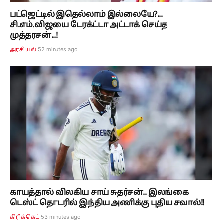
பட்ஜெட்டில் இதெல்லாம் இல்லையே?...
சி.எம்.விஜயை டேரக்ட்டா அட்டாக் செய்த
முத்தரசன்...!
52 minutes ago
அரசியல்
காயத்தால் விலகிய சாய் சுதர்சன்.. இலங்கை
டெஸ்ட் தொடரில் இந்திய அணிக்கு புதிய சவால்!!
53 minutes ago
கிரிக்கெட்