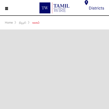
☰
Districts
Home
》
நியூஸ்
》
உலகம்