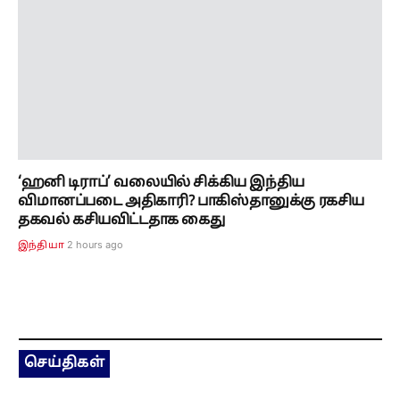
‘ஹனி டிராப்’ வலையில் சிக்கிய இந்திய
விமானப்படை அதிகாரி? பாகிஸ்தானுக்கு ரகசிய
தகவல் கசியவிட்டதாக கைது
2 hours ago
இந்தியா
செய்திகள்