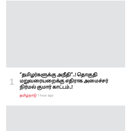
“தமிழர்களுக்கு அநீதி”..! தொகுதி
மறுவரையறைக்கு எதிராக அமைச்சர்
நிர்மல் குமார் காட்டம்..!
1 hour ago
தமிழ்நாடு
தொகுதி மறு வரையறை தொடர்பாக
தீர்மானம்..! எண்ணிக்கை அதிகரித்தால்