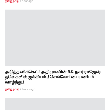
அடுத்த விக்கெட்..! அதிமுகவின் R.K. நகர் ராஜேஷ்
தவெகவில் ஐக்கியம்..! செங்கோட்டையனிடம்
வாழ்த்து.!
2 hours ago
தமிழ்நாடு