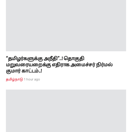
“தமிழர்களுக்கு அநீதி”..! தொகுதி
மறுவரையறைக்கு எதிராக அமைச்சர் நிர்மல்
குமார் காட்டம்..!
1 hour ago
தமிழ்நாடு
தொகுதி மறு வரையறை தொடர்பாக தீர்மானம்..!
எண்ணிக்கை அதிகரித்தால் கேலிக்கூத்தாகும்...
திருமா. பேட்டி..!!
1 hour ago
தமிழ்நாடு