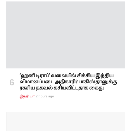
‘ஹனி டிராப்’ வலையில் சிக்கிய இந்திய
விமானப்படை அதிகாரி? பாகிஸ்தானுக்கு
ரகசிய தகவல் கசியவிட்டதாக கைது
2 hours ago
இந்தியா
Subscribe to our ePaper
Get our daily ePaper delivered in your inbox
SUBSCRIBE