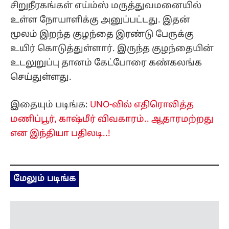
இதையும் படிங்க:
UNO-வில் எதிரொலித்த
மணிப்பூர், காஷ்மீர் விவகாரம்.. ஆதாரமற்றது
என இந்தியா பதிலடி..!
மேலும் படிங்க