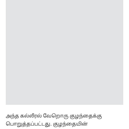
அந்த கல்லீரல் வேறொரு குழந்தைக்கு
பொறுத்தப்பட்டது. குழந்தையின்
சிறுநீரகங்கள் எய்ம்ஸ் மருத்துவமனையில்
உள்ள நோயாளிக்கு அனுப்பட்டது. இதன்
மூலம் இறந்த குழந்தை இரண்டு பேருக்கு
உயிர் கொடுத்துள்ளார். இருந்த குழந்தையின்
உடலுறுப்பு தானம் கேட்போரை கண்கலங்க
செய்துள்ளது.