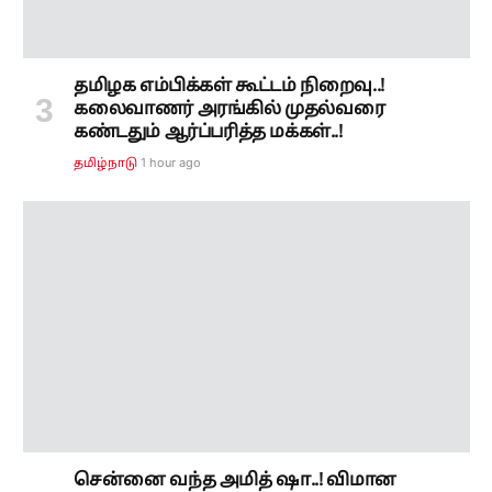
சென்னை வந்த அமித் ஷா..! விமான
நிலையத்தில் நேரில் சந்தித்த இபிஎஸ்..!
பரபரக்கும் தமிழக அரசியல்.!
1 hour ago
தமிழ்நாடு