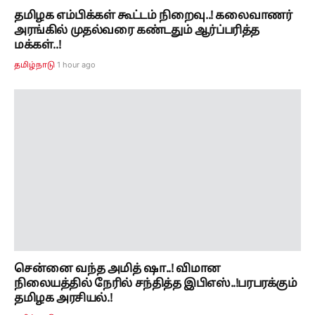
சென்னை வந்த அமித் ஷா..! விமான
நிலையத்தில் நேரில் சந்தித்த இபிஎஸ்..!பரபரக்கும்
தமிழக அரசியல்.!
1 hour ago
தமிழ்நாடு