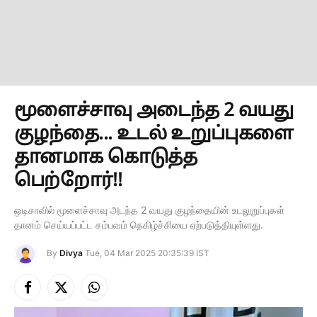
மூளைச்சாவு அடைந்த 2 வயது
குழந்தை... உடல் உறுப்புகளை
தானமாக கொடுத்த
பெற்றோர்!!
ஒடிசாவில் மூளைச்சாவு அடந்த 2 வயது குழந்தையின் உடலுறுப்புகள்
தானம் செய்யப்பட்ட சம்பவம் நெகிழ்ச்சியை ஏற்படுத்தியுள்ளது.
By
Divya
Tue, 04 Mar 2025 20:35:39 IST
Facebook
X
Instagram
(Twitter)