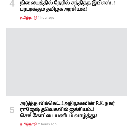
அடுத்த விக்கெட்..! அதிமுகவின் R.K. நகர்
ராஜேஷ் தவெகவில் ஐக்கியம்..!
செங்கோட்டையனிடம் வாழ்த்து.!
2 hours ago
தமிழ்நாடு