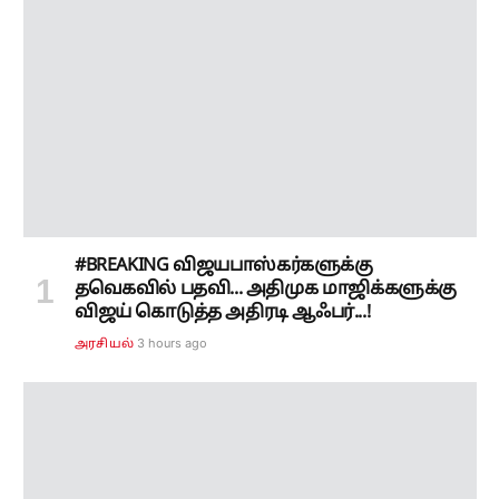
#BREAKING விஜயபாஸ்கர்களுக்கு
தவெகவில் பதவி... அதிமுக மாஜிக்களுக்கு
விஜய் கொடுத்த அதிரடி ஆஃபர்...!
3 hours ago
அரசியல்