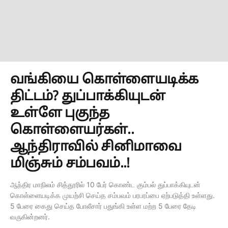
வங்கியை கொள்ளையடிக்க
திட்டம்? துப்பாக்கியுடன்
உள்ளே புகுந்த
கொள்ளையர்கள்..
ஆந்திராவில் சினிமாவை
மிஞ்சும் சம்பவம்..!
ஆந்திர மாநிலம் சித்தூரில் 10 பேர் கொண்ட கும்பல் துப்பாக்கியுடன்
கொள்ளையடிக்க முயற்சி செய்த சம்பவம் பரபரப்பை ஏற்படுத்தி உள்ளது.
5 பேரை கைது செய்த போலீசார் பதுங்கி உள்ள மற்ற 5 பேரை தேடி
வருகின்றனர்.