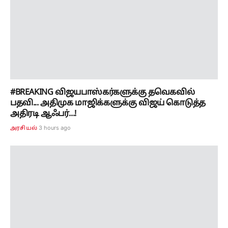
#BREAKING விஜயபாஸ்கர்களுக்கு தவெகவில்
பதவி... அதிமுக மாஜிக்களுக்கு விஜய் கொடுத்த
அதிரடி ஆஃபர்...!
3 hours ago
அரசியல்