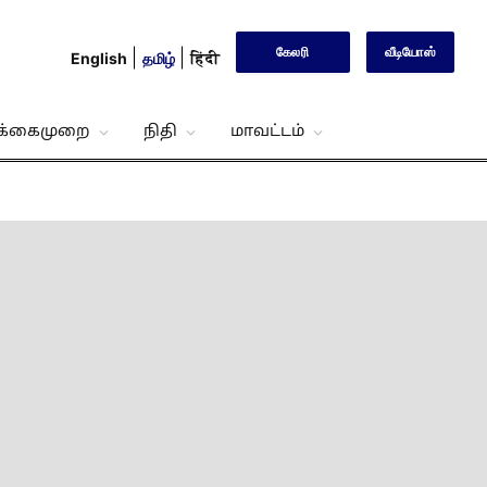
கேலரி
வீடியோஸ்
English
தமிழ்
हिंदी
்க்கைமுறை
நிதி
மாவட்டம்