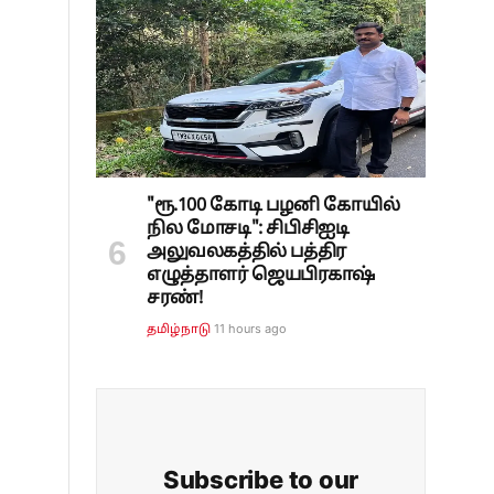
"ரூ.100 கோடி பழனி கோயில்
நில மோசடி": சிபிசிஐடி
அலுவலகத்தில் பத்திர
எழுத்தாளர் ஜெயபிரகாஷ்
சரண்!
11 hours ago
தமிழ்நாடு
Subscribe to our