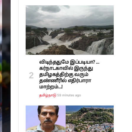
விடிந்ததுமே இப்படியா? ...
கர்நாடகாவில் இருந்து
தமிழகத்திற்கு வரும்
தண்ணீரில் எதிர்பாரா
மாற்றம்...!
59 minutes ago
தமிழ்நாடு