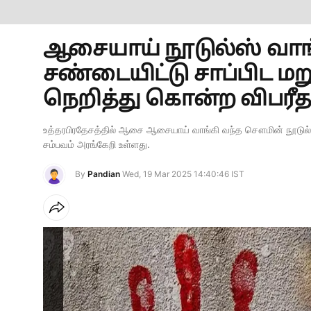
ஆசையாய் நூடுல்ஸ் வாங
சண்டையிட்டு சாப்பிட ம
நெறித்து கொன்ற விபரீதம்
உத்தரபிரதேசத்தில் ஆசை ஆசையாய் வாங்கி வந்த சௌமின் நூட
சம்பவம் அரங்கேறி உள்ளது.
By
Pandian
Wed, 19 Mar 2025 14:40:46 IST