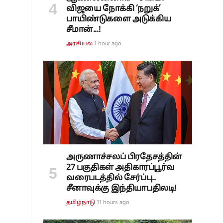
விஜயை நோக்கி ‘நறுக்’
பாயிண்டுகளை அடுக்கிய
சீமான்...!
1 hour ago
அரசியல்
அருணாச்சலப் பிரதேசத்தின்
27 பகுதிகள் அதிகாரப்பூர்வ
வரைபடத்தில் சேர்ப்பு..
சீனாவுக்கு இந்தியாபதிலடி!
11 hours ago
தமிழ்நாடு