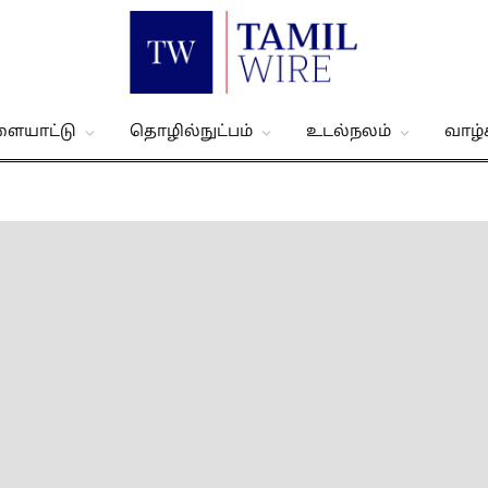
ளையாட்டு
தொழில்நுட்பம்
உடல்நலம்
வாழ