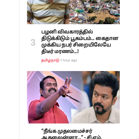
பழனி விவகாரத்தில்
திடுக்கிடும் பூகம்பம்... கைதான
முக்கிய நபர் சிறையிலேயே
திடீர் மரணம்...!
1 hour ago
தமிழ்நாடு
“நீங்க முதலமைச்சர்
ஆகலைன்னா...” - சி.எம்.