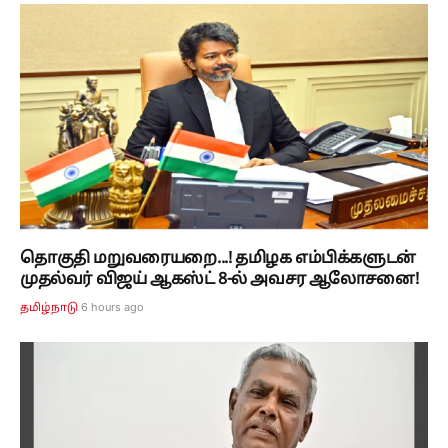
தொகுதி மறுவரையறை...! தமிழக எம்பிக்களுடன்
முதல்வர் விஜய் ஆகஸ்ட் 8-ல் அவசர ஆலோசனை!
6 hours ago
தமிழ்நாடு