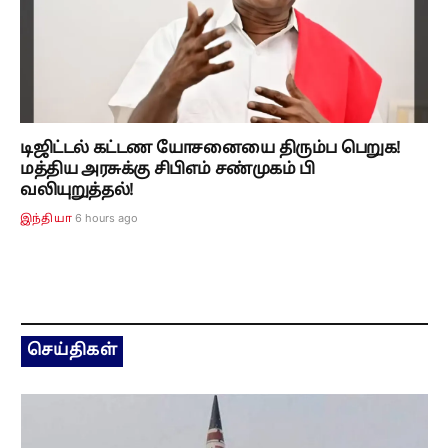
டிஜிட்டல் கட்டண யோசனையை திரும்ப பெறுக!
மத்திய அரசுக்கு சிபிஎம் சண்முகம் பி
வலியுறுத்தல்!
6 hours ago
இந்தியா
செய்திகள்