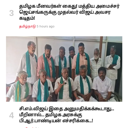
தமிழக மீனவர்கள் கைது! மத்திய அமைச்சர்
ஜெய்சங்கருக்கு முதல்வர் விஜய் அவசர
கடிதம்!
5 hours ago
தமிழ்நாடு
சி.எம்.விஜய் இதை அனுமதிக்கக்கூடாது...
மீறினால்... தமிழக அரசுக்கு
பி.ஆர்.பாண்டியன் எச்சரிக்கை...!