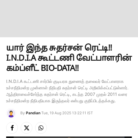
யார் இந்த சுதர்சன் ரெட்டி!!
I.N.D.I.A கூட்டணி வேட்பாளரின்
கம்ப்ளீட் BIO-DATA!!
I.N.D.I.A கூட்டணி சார்பில் குடியரசு துணைத் தலைவர் வேட்பாளராக
உச்சநீதிமன்ற முன்னாள் நீதிபதி சுதர்சன் ரெட்டி அறிவிக்கப்பட்டுள்ளார்.
ஆந்திராவைச்சேர்ந்த சுதர்சன் ரெட்டி, கடந்த 2007 முதல் 2011 வரை
உச்சநீதிமன்ற நீதிபதியாக இருந்தவர் என்பது குறிப்பிடத்தக்கது.
By
Pandian
Tue, 19 Aug 2025 13:22:11 IST
Facebook
X
Instagram
(Twitter)