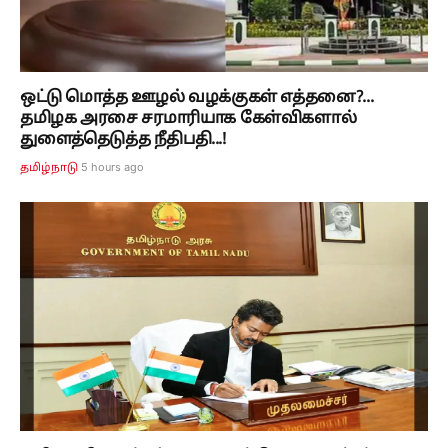
ஒட்டு மொத்த ஊழல் வழக்குகள் எத்தனை?...
தமிழக அரசை சரமாரியாக கேள்விகளால்
துளைத்தெடுத்த நீதிபதி...!
5 hours ago
தமிழ்நாடு