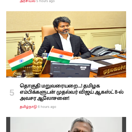
5 hours ago
அரசியல்
தொகுதி மறுவரையறை...! தமிழக
எம்பிக்களுடன் முதல்வர் விஜய் ஆகஸ்ட் 8-ல்
அவசர ஆலோசனை!
6 hours ago
தமிழ்நாடு