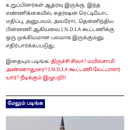
உறுப்பினர்கள் ஆதரவு இருக்கு. இந்த
எண்ணிக்கையில், சுதர்ஷன் ரெட்டியோட
மதிப்பு, அனுபவம், அவரோட தென்னிந்திய
பின்னணி ஆகியவை I.N.D.I.A கூட்டணிக்கு
ஒரு முக்கியமான பலமாக இருக்கும்னு
எதிர்பார்க்கப்படுது.
இதையும் படிங்க:
திருச்சி சிவா? மயில்சாமி
அண்ணாதுரை? I.N.D.I.A கூட்டணி வேட்பாளர்
யார்? நீடிக்கும் இழுபறி!!
மேலும் படிங்க