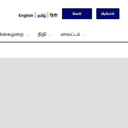
கேலரி
வீடியோஸ்
English
தமிழ்
हिंदी
்க்கைமுறை
நிதி
மாவட்டம்