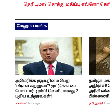
தெரியுமா? சொத்து மதிப்பு எவ்ளோ தெர
மேலும் படிங்க
அமெரிக்க குடியுரிமை பெற
தமிழக மக்
‘பிரசவ சுற்றுலா’? முட்டுக்கட்டை
அதிர்ச்சி
போட்டார் டிரம்ப்! வெளியானது 2
அரிசி வில
புதிய உத்தரவுகள்!
பின்னணி
1 hour ago
1 ho
உலகம்
தமிழ்நாடு