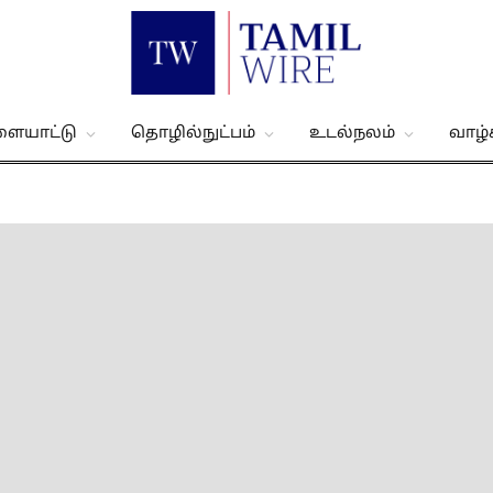
ளையாட்டு
தொழில்நுட்பம்
உடல்நலம்
வாழ