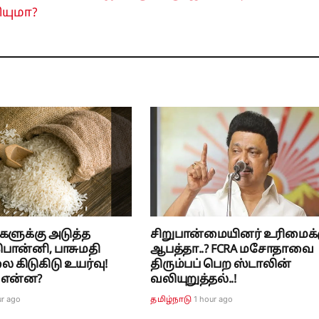
ியுமா?
களுக்கு அடுத்த
சிறுபான்மையினர் உரிமைக்
! பொன்னி, பாசுமதி
ஆபத்தா..? FCRA மசோதாவை
ை கிடுகிடு உயர்வு!
திரும்பப் பெற ஸ்டாலின்
 என்ன?
வலியுறுத்தல்..!
ur ago
1 hour ago
தமிழ்நாடு