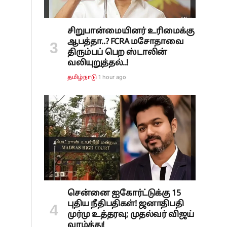
சிறுபான்மையினர் உரிமைக்கு
ஆபத்தா..? FCRA மசோதாவை
திரும்பப் பெற ஸ்டாலின்
வலியுறுத்தல்..!
1 hour ago
தமிழ்நாடு
சென்னை ஐகோர்ட்டுக்கு 15
புதிய நீதிபதிகள்! ஜனாதிபதி
முர்மு உத்தரவு; முதல்வர் விஜய்
வாழ்த்து!