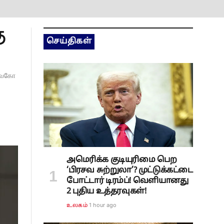
ு
செய்திகள்
 வைகோ
அமெரிக்க குடியுரிமை பெற
‘பிரசவ சுற்றுலா’? முட்டுக்கட்டை
போட்டார் டிரம்ப்! வெளியானது
2 புதிய உத்தரவுகள்!
1 hour ago
உலகம்