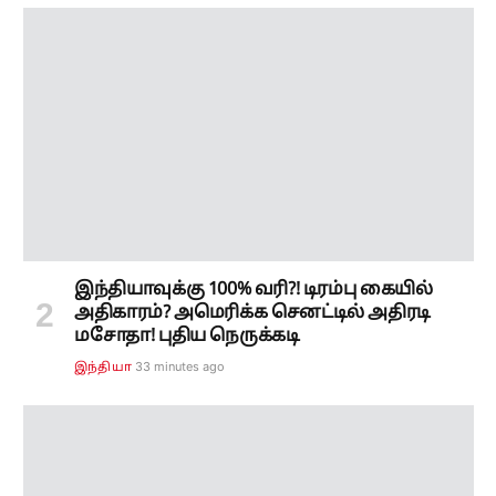
இந்தியாவுக்கு 100% வரி?! டிரம்பு கையில்
அதிகாரம்? அமெரிக்க செனட்டில் அதிரடி
மசோதா! புதிய நெருக்கடி
33 minutes ago
இந்தியா
கோயில்களில் VIP கலாசாரத்திற்கு செக்?