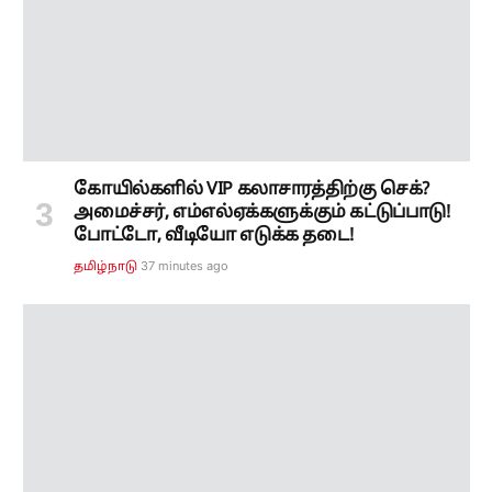
அமைச்சர், எம்எல்ஏக்களுக்கும் கட்டுப்பாடு!
போட்டோ, வீடியோ எடுக்க தடை!
37 minutes ago
தமிழ்நாடு
பரபரக்கும் தி. மலை..!! அண்ணாமலையாரை
தரிசிக்க செல்லும் அமித்ஷா..! 3 அடுக்கு
பாதுகாப்பு..!
42 minutes ago
தமிழ்நாடு