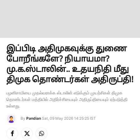
இப்பிடி அதிமுகவுக்கு துணை
போறீங்களே? நியாயமா?
மு.க.ஸ்டாலின்.. உதயநிதி மீது
திமுக தொண்டர்கள் அதிருப்தி!
பழனிசாமியை முதல்வராக்க ஸ்டாலின் எடுக்கும் முயற்சிகள் திமுக
தொண்டர்கள் மத்தியில் அதிர்ச்சியையும் அதிருப்தியையும் ஏற்படுத்தி
உள்ளது.
By
Pandian
Sat, 09 May 2026 14:25:25 IST
Facebook
X
Instagram