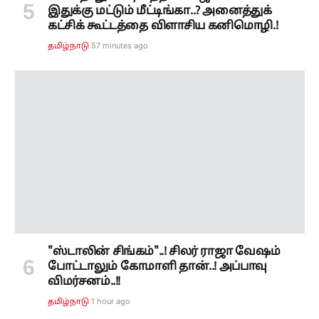
"ஸ்டாலின் சிங்கம்"..! சிலர் ராஜா வேஷம்
போட்டாலும் கோமாளி தான்..! அப்பாவு
விமர்சனம்..!!
1 hour ago
தமிழ்நாடு
Subscribe to our ePaper
Get our daily ePaper delivered in your inbox