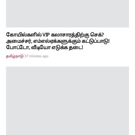
பரபரக்கும் தி. மலை..!! அண்ணாமலையாரை
தரிசிக்க செல்லும் அமித்ஷா..! 3 அடுக்கு
பாதுகாப்பு..!
42 minutes ago
தமிழ்நாடு