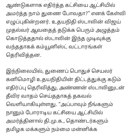
இந்நிலையில், துணைப் பொதுச் செயலர்
கனிமொழி உதயநிதியின் திட்டத்துக்கு கடும்
எதிர்ப்பு தெரிவித்து, அண்ணன் ஸ்டாலினுடன்
தீவிர வாதம் செய்ததாகத் தகவல்
வெளியாகியுள்ளது. “அப்பாவும் நீங்களும்
நானும் போராடிய கட்சியை ஆட்சியில்
அமர்த்தினால் தி.மு.க., தொண்டர்களும்
தமிழக மக்களும் நம்மை மன்னிக்க
மாட்டார்கள்” என கனிமொழி உறுதியாகக்
கூறியதால் ஸ்டாலின் அந்த முயற்சியை
கைவிட்டதாகச் சொல்லப்படுகிறது.
தி.மு.க., நிர்வாகிகளும் தொண்டர்களும்
கனிமொழிக்கு மொபைல் மூலம் அலை
அலையாக நன்றி தெரிவித்து வருகின்றனர்.