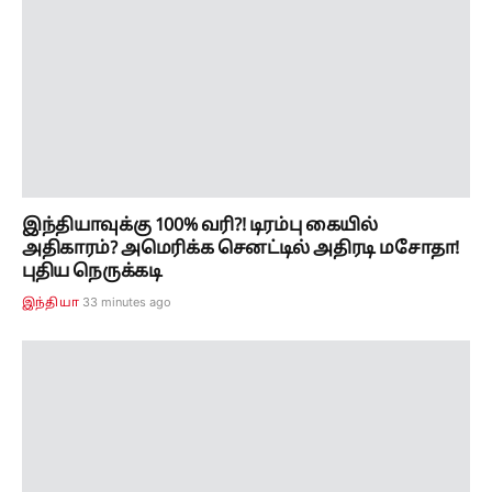
இந்தியாவுக்கு 100% வரி?! டிரம்பு கையில்
அதிகாரம்? அமெரிக்க செனட்டில் அதிரடி மசோதா!
புதிய நெருக்கடி
33 minutes ago
இந்தியா
கோயில்களில் VIP கலாசாரத்திற்கு செக்?
அமைச்சர், எம்எல்ஏக்களுக்கும் கட்டுப்பாடு!
போட்டோ, வீடியோ எடுக்க தடை!
37 minutes ago
தமிழ்நாடு