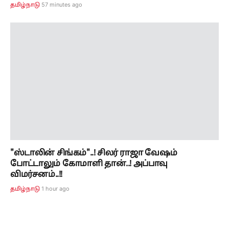
"ஸ்டாலின் சிங்கம்"..! சிலர் ராஜா வேஷம்
போட்டாலும் கோமாளி தான்..! அப்பாவு
விமர்சனம்..!!
1 hour ago
தமிழ்நாடு
செய்திகள்