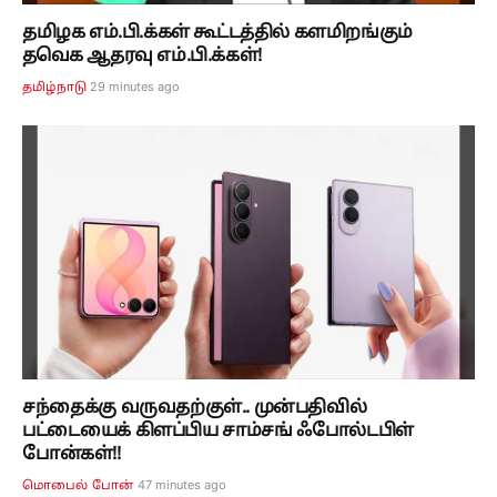
தமிழக எம்.பி.க்கள் கூட்டத்தில் களமிறங்கும்
தவெக ஆதரவு எம்.பி.க்கள்!
29 minutes ago
தமிழ்நாடு
சந்தைக்கு வருவதற்குள்.. முன்பதிவில்
பட்டையைக் கிளப்பிய சாம்சங் ஃபோல்டபிள்
போன்கள்!!
47 minutes ago
மொபைல் போன்