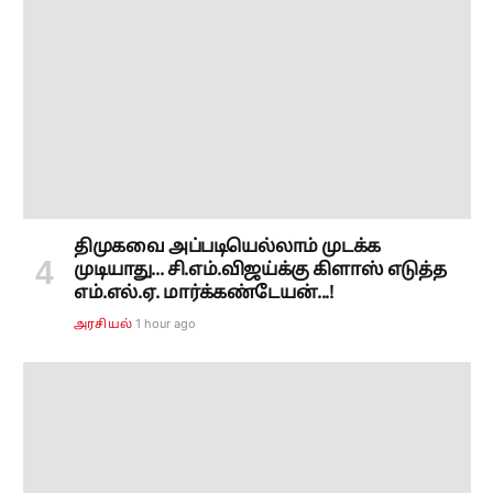
திமுகவை அப்படியெல்லாம் முடக்க
முடியாது... சி.எம்.விஜய்க்கு கிளாஸ் எடுத்த
எம்.எல்.ஏ. மார்க்கண்டேயன்...!
1 hour ago
அரசியல்