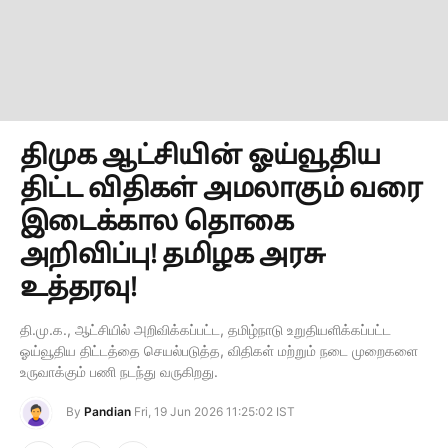
திமுக ஆட்சியின் ஓய்வூதிய
திட்ட விதிகள் அமலாகும் வரை
இடைக்கால தொகை
அறிவிப்பு! தமிழக அரசு
உத்தரவு!
தி.மு.க., ஆட்சியில் அறிவிக்கப்பட்ட, தமிழ்நாடு உறுதியளிக்கப்பட்ட
ஓய்வூதிய திட்டத்தை செயல்படுத்த, விதிகள் மற்றும் நடை முறைகளை
உருவாக்கும் பணி நடந்து வருகிறது.
By
Pandian
Fri, 19 Jun 2026 11:25:02 IST