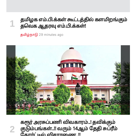
தமிழக எம்.பி.க்கள் கூட்டத்தில் களமிறங்கும்
தவெக ஆதரவு எம்.பி.க்கள்!
29 minutes ago
தமிழ்நாடு
கரூர் அரசுப்பணி விவகாரம்..! தவிக்கும்
குடும்பங்கள்..!! வரும் 14ஆம் தேதி சுப்ரீம்
கோர்ட்டில் விசாரணை..!!