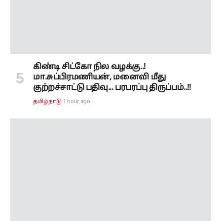
கிண்டி சிட்கோ நில வழக்கு..!
மா.சுப்பிரமணியன், மனைவி மீது
குற்றச்சாட்டு பதிவு... பரபரப்பு திருப்பம்..!!
1 hour ago
தமிழ்நாடு