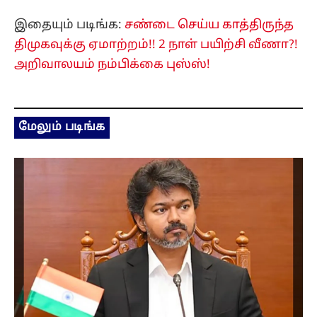
இதையும் படிங்க:
சண்டை செய்ய காத்திருந்த
திமுகவுக்கு ஏமாற்றம்!! 2 நாள் பயிற்சி வீணா?!
அறிவாலயம் நம்பிக்கை புஸ்ஸ்!
மேலும் படிங்க