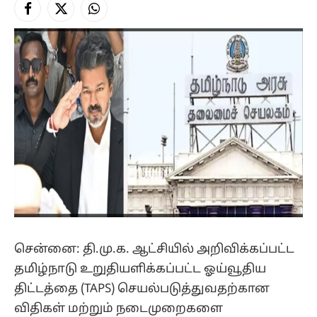
Facebook
X
Instagram
(Twitter)
சென்னை: தி.மு.க. ஆட்சியில் அறிவிக்கப்பட்ட
தமிழ்நாடு உறுதியளிக்கப்பட்ட ஓய்வூதிய
திட்டத்தை (TAPS) செயல்படுத்துவதற்கான
விதிகள் மற்றும் நடைமுறைகளை