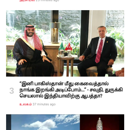
23 minutes ago
அரசியல்
“இனி பாகிஸ்தான் மீது கைவைத்தால்
நாங்க இறங்கி அடிப்போம்...” - சவுதி, துருக்கி
செயலால் இந்தியாவிற்கு ஆபத்தா?
37 minutes ago
உலகம்