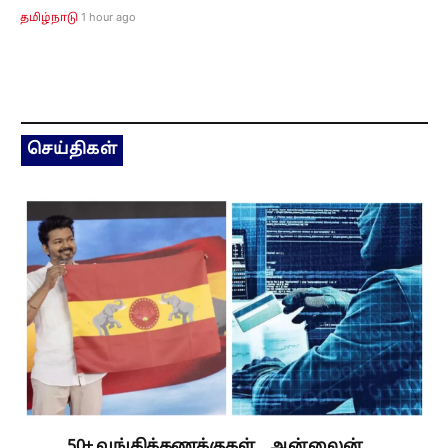
1 hour ago
தமிழ்நாடு
செய்திகள்
50+ வங்கிக்கணக்குகள்... ஆன்லைன்