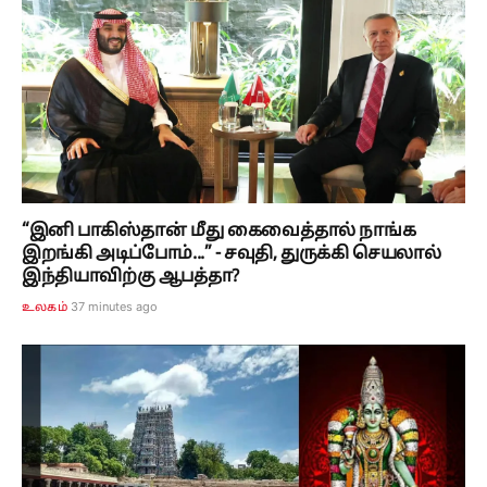
“இனி பாகிஸ்தான் மீது கைவைத்தால் நாங்க
இறங்கி அடிப்போம்...” - சவுதி, துருக்கி செயலால்
இந்தியாவிற்கு ஆபத்தா?
37 minutes ago
உலகம்