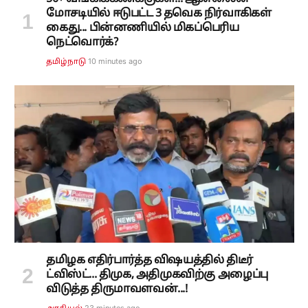
மோசடியில் ஈடுபட்ட 3 தவெக நிர்வாகிகள்
கைது... பின்னணியில் மிகப்பெரிய
நெட்வொர்க்?
10 minutes ago
தமிழ்நாடு
தமிழக எதிர்பார்த்த விஷயத்தில் திடீர்
ட்விஸ்ட்... திமுக, அதிமுகவிற்கு அழைப்பு
விடுத்த திருமாவளவன்...!