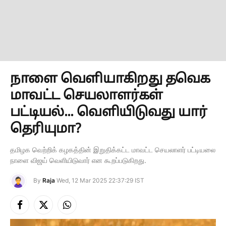
நாளை வெளியாகிறது தவெக
மாவட்ட செயலாளர்கள்
பட்டியல்... வெளியிடுவது யார்
தெரியுமா?
தமிழக வெற்றிக் கழகத்தின் இறுதிக்கட்ட மாவட்ட செயலாளர் பட்டியலை
நாளை விஜய் வெளியிடுவார் என கூறப்படுகிறது.
By
Raja
Wed, 12 Mar 2025 22:37:29 IST
Facebook
X
Instagram
(Twitter)