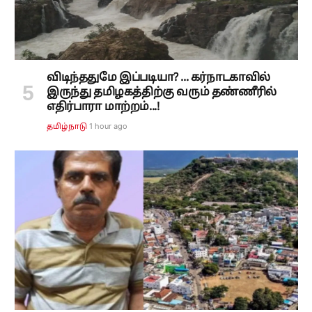
விடிந்ததுமே இப்படியா? ... கர்நாடகாவில்
இருந்து தமிழகத்திற்கு வரும் தண்ணீரில்
எதிர்பாரா மாற்றம்...!
1 hour ago
தமிழ்நாடு