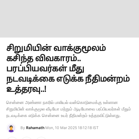
சிறுமியின் வாக்குமூலம்
கசிந்த விவகாரம்..
பரப்பியவர்கள் மீது
நடவடிக்கை எடுக்க நீதிமன்றம்
உத்தரவு..!
சென்னை அண்ணா நகரில் பாலியல் வன்கொடுமைக்கு உள்ளான
சிறுமியின் வாக்குமூல வீடியோ மற்றும் ஆடியோவை பரப்பியவர்கள் மீதும்
நடவடிக்கை எடுக்க சென்னை உயர் நீதிமன்றம் உத்தரவிட்டுள்ளது.
By
Rahamath
Mon, 10 Mar 2025 18:12:18 IST