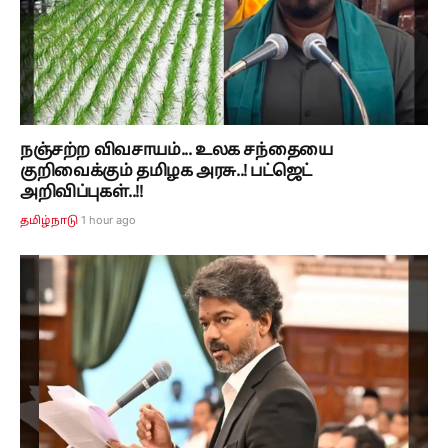
நஞ்சற்ற விவசாயம்... உலக சந்தையை
குறிவைக்கும் தமிழக அரசு..! பட்ஜெட்
அறிவிப்புகள்..!!
1 hour ago
தமிழ்நாடு