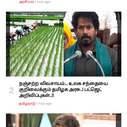
1 hour ago
அரசியல்
நஞ்சற்ற விவசாயம்... உலக சந்தையை
குறிவைக்கும் தமிழக அரசு..! பட்ஜெட்
அறிவிப்புகள்..!!
1 hour ago
தமிழ்நாடு