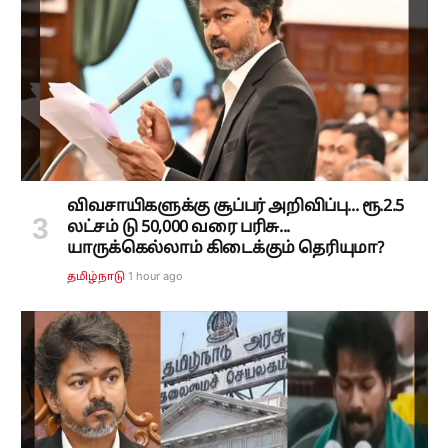
விவசாயிகளுக்கு சூப்பர் அறிவிப்பு... ரூ.2.5
லட்சம் டு 50,000 வரை பரிசு...
யாருக்கெல்லாம் கிடைக்கும் தெரியுமா?
1 hour ago
தமிழ்நாடு