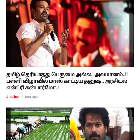
தமிழ் தெரியாதது பெருமை அல்ல.. அவமானம்..!!
பள்ளி விழாவில் மாஸ் காட்டிய தனுஷ்.. அரசியல்
என்ட்ரி கன்பார்மோ..!
1 hour ago
சினிமா