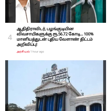
ஆதிதிராவிடர், பழங்குடியின
விவசாயிகளுக்கு ரூ.56.72 கோடி... 100%
மானியத்துடன் புதிய வேளாண் திட்டம்
அறிவிப்பு!
1 hour ago
அரசியல்