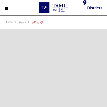
☰
Districts
Home
》
நியூஸ்
》
தமிழ்நாடு