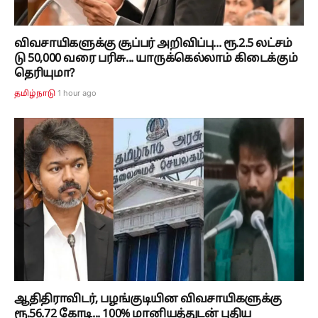
விவசாயிகளுக்கு சூப்பர் அறிவிப்பு... ரூ.2.5 லட்சம்
டு 50,000 வரை பரிசு... யாருக்கெல்லாம் கிடைக்கும்
தெரியுமா?
1 hour ago
தமிழ்நாடு
ஆதிதிராவிடர், பழங்குடியின விவசாயிகளுக்கு
ரூ.56.72 கோடி... 100% மானியத்துடன் புதிய