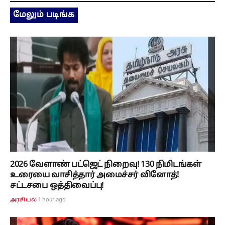
மேலும் படிங்க
2026 வேளாண் பட்ஜெட் நிறைவு! 130 நிமிடங்கள்
உரையை வாசித்தார் அமைச்சர் வினோத்!
சட்டசபை ஒத்திவைப்பு!
1 hour ago
அரசியல்