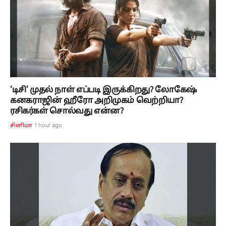
‘டிசி’ முதல் நாள் எப்படி இருக்கிறது? லோகேஷ்
கனகராஜின் ஹீரோ அறிமுகம் வெற்றியா?
ரசிகர்கள் சொல்வது என்ன?
1 hour ago
சினிமா