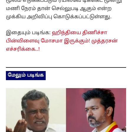
மூலம் எடுக்கப்படும் ரயில்வே டிக்கெட் மூன்று
மணி நேரம் தான் செல்லுபடி ஆகும் என்ற
முக்கிய அறிவிப்பு கொடுக்கப்பட்டுள்ளது.
இதையும் படிங்க:
ஹிந்தியை திணிச்சா
பின்விளைவு மோசமா இருக்கும்! முத்தரசன்
எச்சரிக்கை..!
மேலும் படிங்க