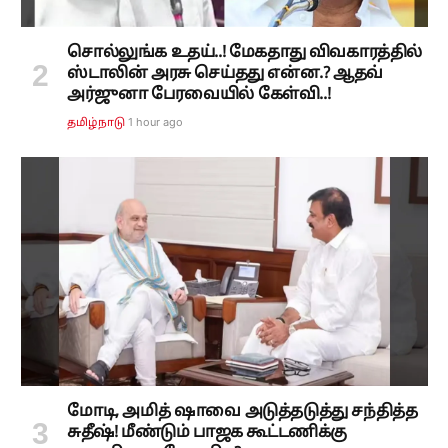
சொல்லுங்க உதய்..! மேகதாது விவகாரத்தில்
ஸ்டாலின் அரசு செய்தது என்ன.? ஆதவ்
அர்ஜுனா பேரவையில் கேள்வி..!
1 hour ago
தமிழ்நாடு
மோடி, அமித் ஷாவை அடுத்தடுத்து சந்தித்த
சுதீஷ்! மீண்டும் பாஜக கூட்டணிக்கு