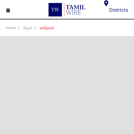
☰
Districts
Home
》
நியூஸ்
》
தமிழ்நாடு