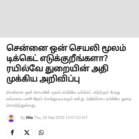
சென்னை ஒன் செயலி மூலம்
டிக்கெட் எடுக்குறீங்களா?
ரயில்வே துறையின் அதி
முக்கிய அறிவிப்பு
சென்னை ஒன் செயலின் மூலம் ரயில்வே டிக்கெட் எடுக்கும் போது
எவ்வளவு மணி நேரம் செல்லுபடியாகும் என்று அறிவிப்பை ரயில்வே துறை
கொடுத்துள்ளது.
By
Nila
Thu, 25 Sep 2025 13:07:02 IST
Facebook
X
Instagram