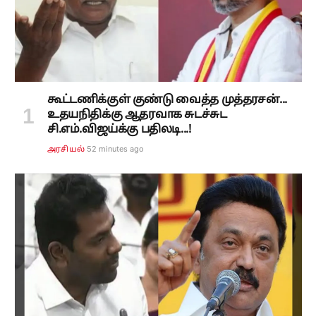
கூட்டணிக்குள் குண்டு வைத்த முத்தரசன்...
உதயநிதிக்கு ஆதரவாக சுடச்சுட
சி.எம்.விஜய்க்கு பதிலடி...!
52 minutes ago
அரசியல்