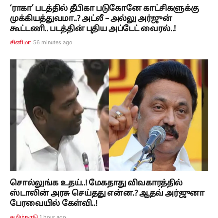
‘ராகா’ படத்தில் தீபிகா படுகோனே காட்சிகளுக்கு
முக்கியத்துவமா..? அட்லீ – அல்லு அர்ஜுன்
கூட்டணி.. படத்தின் புதிய அப்டேட் வைரல்..!
56 minutes ago
சினிமா
சொல்லுங்க உதய்..! மேகதாது விவகாரத்தில்
ஸ்டாலின் அரசு செய்தது என்ன.? ஆதவ் அர்ஜுனா
பேரவையில் கேள்வி..!
1 hour ago
தமிழ்நாடு