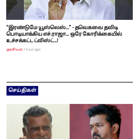
“இரண்டுமே யூஸ்லெஸ்...” - தவெகவை தவிடி
பொடியாக்கிய எச்.ராஜா... ஒரே கோரிக்கையில்
உச்சக்கட்ட ட்விஸ்ட்...!
1 hour ago
அரசியல்
செய்திகள்