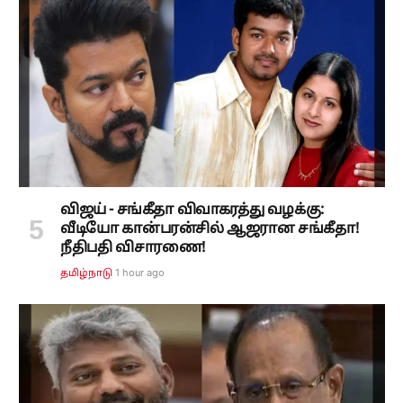
விஜய் - சங்கீதா விவாகரத்து வழக்கு:
வீடியோ கான்பரன்சில் ஆஜரான சங்கீதா!
நீதிபதி விசாரணை!
1 hour ago
தமிழ்நாடு