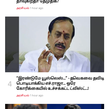
தாவுகிறதா தேமுதிக?
1 hour ago
அரசியல்
“இரண்டுமே யூஸ்லெஸ்...” - தவெகவை தவிடி
பொடியாக்கிய எச்.ராஜா... ஒரே
கோரிக்கையில் உச்சக்கட்ட ட்விஸ்ட்...!
1 hour ago
அரசியல்