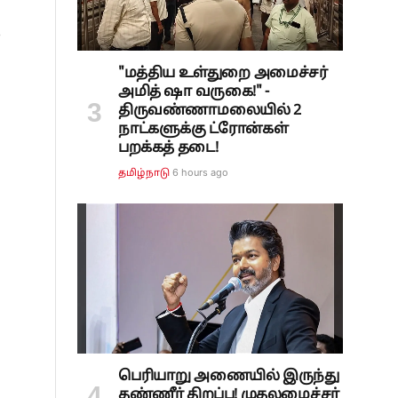
்
"மத்திய உள்துறை அமைச்சர்
அமித் ஷா வருகை!" -
திருவண்ணாமலையில் 2
நாட்களுக்கு ட்ரோன்கள்
பறக்கத் தடை!
6 hours ago
தமிழ்நாடு
பெரியாறு அணையில் இருந்து
தண்ணீர் திறப்பு! முதலமைச்சர்