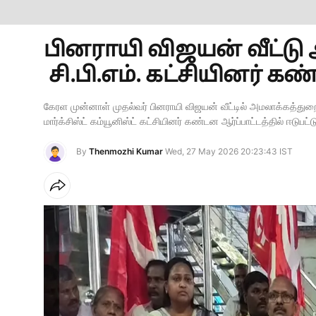
பினராயி விஜயன் வீட்
சி.பி.எம். கட்சியினர் கண
கேரள முன்னாள் முதல்வர் பினராயி விஜயன் வீட்டில் அமலாக்கத்து
மார்க்சிஸ்ட் கம்யூனிஸ்ட் கட்சியினர் கண்டன ஆர்ப்பாட்டத்தில் ஈடுபட்
By
Thenmozhi Kumar
Wed, 27 May 2026 20:23:43 IST