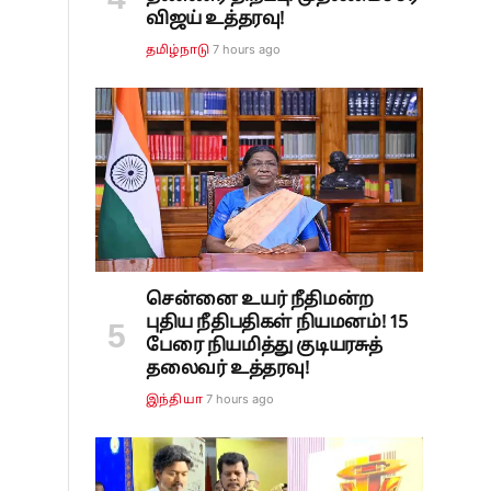
விஜய் உத்தரவு!
7 hours ago
தமிழ்நாடு
ி
சென்னை உயர் நீதிமன்ற
புதிய நீதிபதிகள் நியமனம்! 15
பேரை நியமித்து குடியரசுத்
தலைவர் உத்தரவு!
7 hours ago
இந்தியா