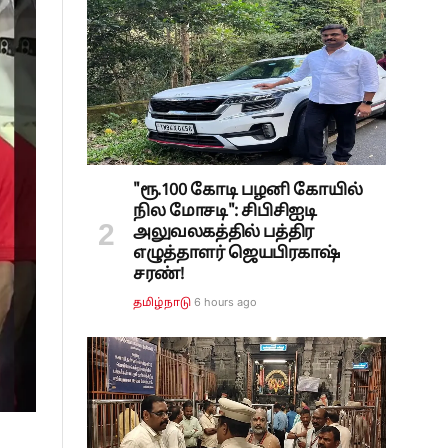
"ரூ.100 கோடி பழனி கோயில்
நில மோசடி": சிபிசிஐடி
அலுவலகத்தில் பத்திர
எழுத்தாளர் ஜெயபிரகாஷ்
சரண்!
6 hours ago
தமிழ்நாடு