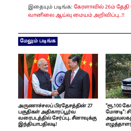
இதையும் படிங்க:
கேரளாவில் 26ம் தேத
வானிலை ஆய்வு மையம் அறிவிப்பு..!!
மேலும் படிங்க
அருணாச்சலப் பிரதேசத்தின் 27
"ரூ.100 க
பகுதிகள் அதிகாரப்பூர்வ
மோசடி": சி
வரைபடத்தில் சேர்ப்பு.. சீனாவுக்கு
அலுவலகத்த
இந்தியாபதிலடி!
எழுத்தாளர