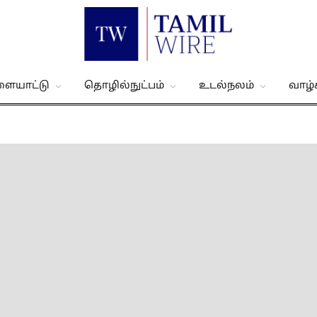
ளையாட்டு
தொழில்நுட்பம்
உடல்நலம்
வாழ