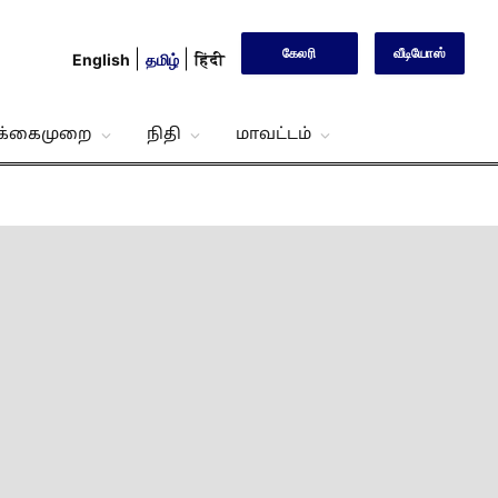
கேலரி
வீடியோஸ்
English
தமிழ்
हिंदी
்க்கைமுறை
நிதி
மாவட்டம்