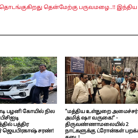
ி தொடங்குகிறது தென்மேற்கு பருவமழை..!! இந்திய
ோடி பழனி கோயில் நில
"மத்திய உள்துறை அமைச்சர்
பிசிஐடி
அமித் ஷா வருகை!" -
ில் பத்திர
திருவண்ணாமலையில் 2
் ஜெயபிரகாஷ் சரண்!
நாட்களுக்கு ட்ரோன்கள் பறக்
தடை!