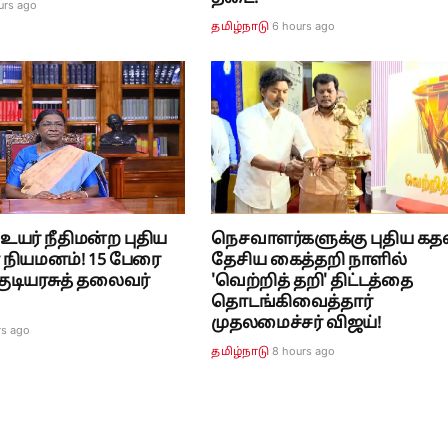
urs ago
6 hours ago
தமிழ்நாடு
யர் நீதிமன்ற புதிய
நெசவாளர்களுக்கு புதிய கதவ
் நியமனம்! 15 பேரை
தேசிய கைத்தறி நாளில்
 குடியரசுத் தலைவர்
'வெற்றித் தறி' திட்டத்தை
தொடங்கிவைத்தார்
முதலமைச்சர் விஜய்!
rs ago
8 hours ago
தமிழ்நாடு