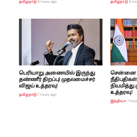
6 hours ago
6 ho
தமிழ்நாடு
தமிழ்நாடு
பெரியாறு அணையில் இருந்து
சென்னை உ
தண்ணீர் திறப்பு! முதலமைச்சர்
நீதிபதிகள
விஜய் உத்தரவு!
நியமித்து
உத்தரவு!
7 hours ago
தமிழ்நாடு
7 hou
இந்தியா