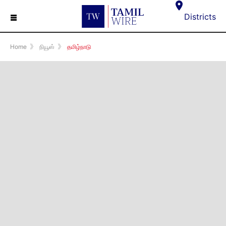
☰
Districts
Home
》
நியூஸ்
》
தமிழ்நாடு