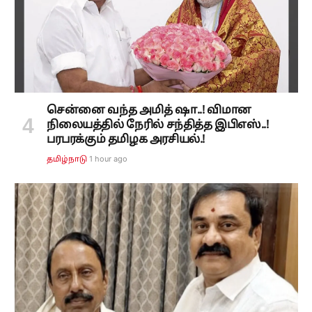
சென்னை வந்த அமித் ஷா..! விமான
நிலையத்தில் நேரில் சந்தித்த இபிஎஸ்..!
பரபரக்கும் தமிழக அரசியல்.!
1 hour ago
தமிழ்நாடு