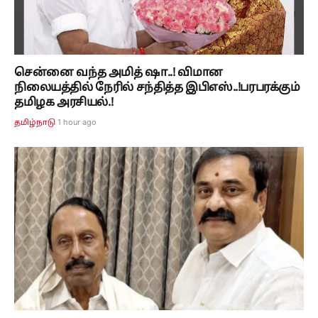
சென்னை வந்த அமித் ஷா..! விமான
நிலையத்தில் நேரில் சந்தித்த இபிஎஸ்..!பரபரக்கும்
தமிழக அரசியல்.!
1 hour ago
தமிழ்நாடு