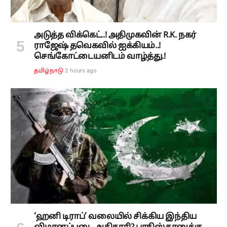
அடுத்த விக்கெட்..! அதிமுகவின் R.K. நகர்
ராஜேஷ் தவெகவில் ஐக்கியம்..!
செங்கோட்டையனிடம் வாழ்த்து.!
2 hours ago
தமிழ்நாடு
‘ஹனி டிராப்’ வலையில் சிக்கிய இந்திய