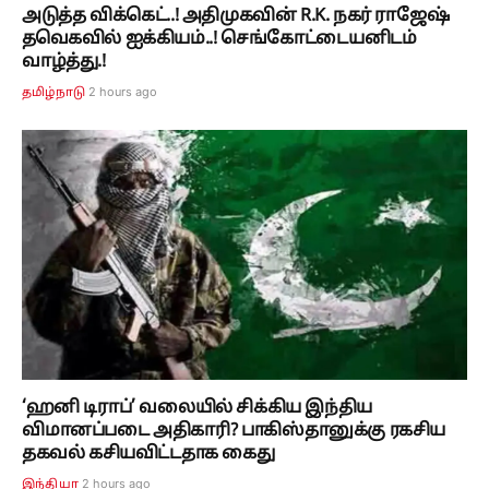
அடுத்த விக்கெட்..! அதிமுகவின் R.K. நகர் ராஜேஷ்
தவெகவில் ஐக்கியம்..! செங்கோட்டையனிடம்
வாழ்த்து.!
2 hours ago
தமிழ்நாடு
‘ஹனி டிராப்’ வலையில் சிக்கிய இந்திய
விமானப்படை அதிகாரி? பாகிஸ்தானுக்கு ரகசிய
தகவல் கசியவிட்டதாக கைது
2 hours ago
இந்தியா