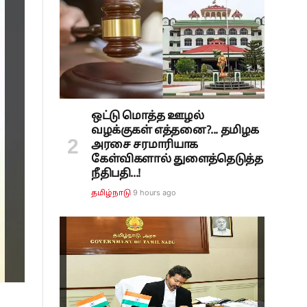
ஒட்டு மொத்த ஊழல்
வழக்குகள் எத்தனை?... தமிழக
அரசை சரமாரியாக
கேள்விகளால் துளைத்தெடுத்த
நீதிபதி...!
9 hours ago
தமிழ்நாடு