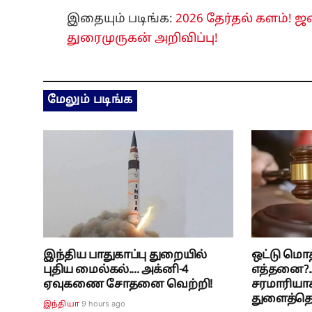
இதையும் படிங்க:
2026 தேர்தல் களம்! ஜன
துரைமுருகன் அறிவிப்பு!
மேலும் படிங்க
இந்திய பாதுகாப்பு துறையில்
ஒட்டு மொ
புதிய மைல்கல்.... அக்னி-4
எத்தனை?.
ஏவுகணை சோதனை வெற்றி!
சரமாரியா
துளைத்தெடு
9 hours ago
இந்தியா