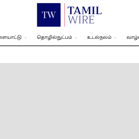
ளையாட்டு
தொழில்நுட்பம்
உடல்நலம்
வாழ