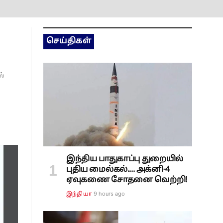
செய்திகள்
ஸ்
இந்திய பாதுகாப்பு துறையில்
புதிய மைல்கல்.... அக்னி-4
ஏவுகணை சோதனை வெற்றி!
9 hours ago
இந்தியா