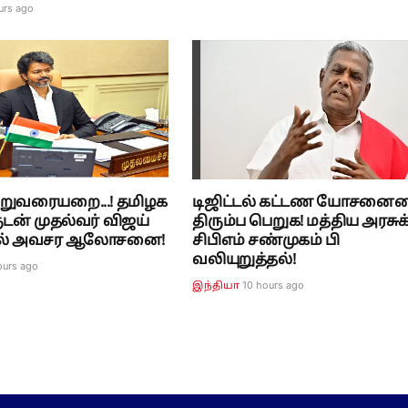
urs ago
றுவரையறை...! தமிழக
டிஜிட்டல் கட்டண யோசனை
ுடன் முதல்வர் விஜய்
திரும்ப பெறுக! மத்திய அரசுக
8-ல் அவசர ஆலோசனை!
சிபிஎம் சண்முகம் பி
வலியுறுத்தல்!
ours ago
10 hours ago
இந்தியா