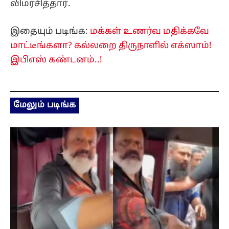
விமர்சித்தார்.
இதையும் படிங்க:
மக்கள் உணர்வ மதிக்கவே
மாட்டீங்களா? கல்லறை திருநாளில் எக்ஸாம்!
இபிஎஸ் கண்டனம்..!
மேலும் படிங்க