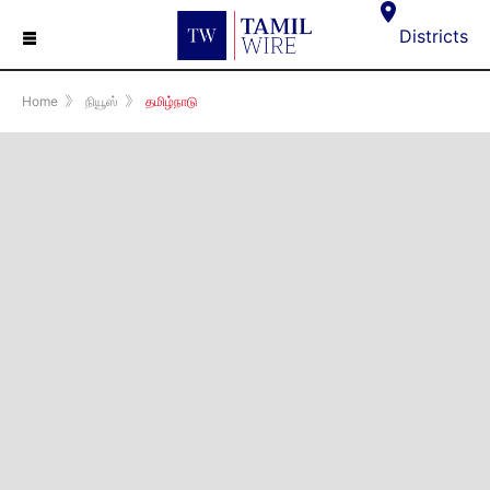
☰
Districts
Home
》
நியூஸ்
》
தமிழ்நாடு