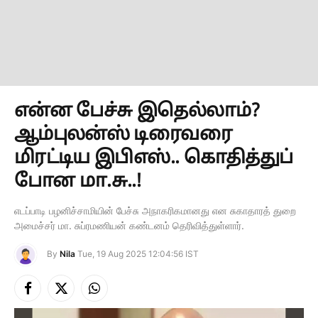
என்ன பேச்சு இதெல்லாம்?
ஆம்புலன்ஸ் டிரைவரை
மிரட்டிய இபிஎஸ்.. கொதித்துப்
போன மா.சு..!
எடப்பாடி பழனிச்சாமியின் பேச்சு அநாகரிகமானது என சுகாதாரத் துறை
அமைச்சர் மா. சுப்ரமணியன் கண்டனம் தெரிவித்துள்ளார்.
By
Nila
Tue, 19 Aug 2025 12:04:56 IST
Facebook
X
Instagram
(Twitter)