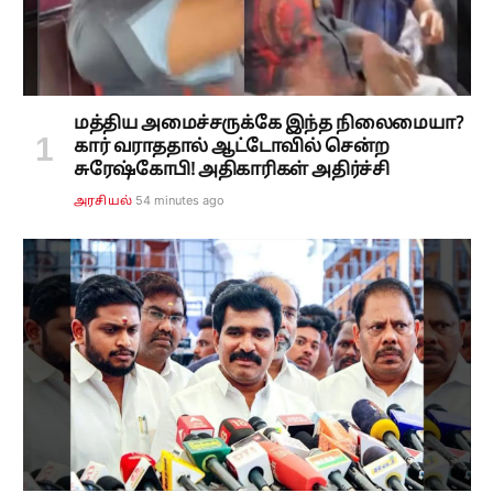
மத்திய அமைச்சருக்கே இந்த நிலைமையா?
கார் வராததால் ஆட்டோவில் சென்ற
சுரேஷ்கோபி! அதிகாரிகள் அதிர்ச்சி
54 minutes ago
அரசியல்