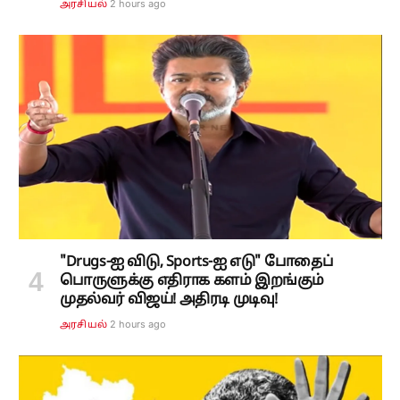
2 hours ago
அரசியல்
"Drugs-ஐ விடு, Sports-ஐ எடு" போதைப்
பொருளுக்கு எதிராக களம் இறங்கும்
முதல்வர் விஜய்! அதிரடி முடிவு!
2 hours ago
அரசியல்