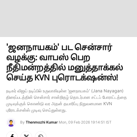
'ஜனநாயகம்' பட சென்சார்
வழக்கு: வாபஸ் பெற
நீதிமன்றத்தில் மனுத்தாக்கல்
செய்த KVN புரொடக்‌ஷன்ஸ்!
நடிகர் விஜய் நடிப்பில் உருவாகியுள்ள 'ஜனநாயகம்' (Jana Nayagan)
திரைப்படத்தின் சென்சார் சான்றிதழ் தொடர்பான சட்டப் போராட்டத்தை
முடிவுக்குக் கொண்டு வர அதன் தயாரிப்பு நிறுவனமான KVN
புரோடக்சன்ஸ் முடிவு செய்துள்ளது.
By
Thenmozhi Kumar
Mon, 09 Feb 2026 19:14:51 IST