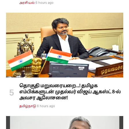
6 hours ago
அரசியல்
தொகுதி மறுவரையறை...! தமிழக
எம்பிக்களுடன் முதல்வர் விஜய் ஆகஸ்ட் 8-ல்
அவசர ஆலோசனை!
6 hours ago
தமிழ்நாடு