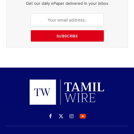
Get our daily ePaper delivered in your inbox
SUBSCRIBE
Facebook
X
Instagram
(Twitter)