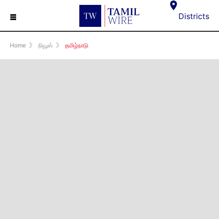
☰
Districts
Home
》
நியூஸ்
》
தமிழ்நாடு