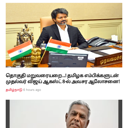
தொகுதி மறுவரையறை...! தமிழக எம்பிக்களுடன்
முதல்வர் விஜய் ஆகஸ்ட் 8-ல் அவசர ஆலோசனை!
6 hours ago
தமிழ்நாடு