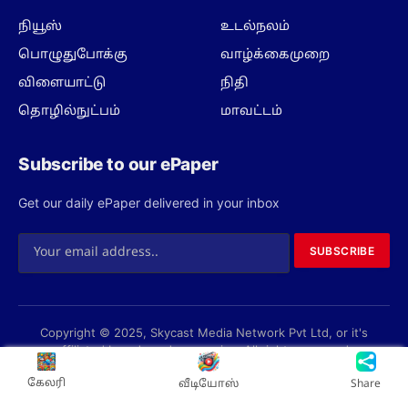
நியூஸ்
உடல்நலம்
பொழுதுபோக்கு
வாழ்க்கைமுறை
விளையாட்டு
நிதி
தொழில்நுட்பம்
மாவட்டம்
Subscribe to our ePaper
Get our daily ePaper delivered in your inbox
SUBSCRIBE
Copyright © 2025, Skycast Media Network Pvt Ltd, or it's
affiliated brands and companies. All rights reserved.
Privacy Policy
Terms
About us
Contact us
கேலரி
வீடியோஸ்
Share