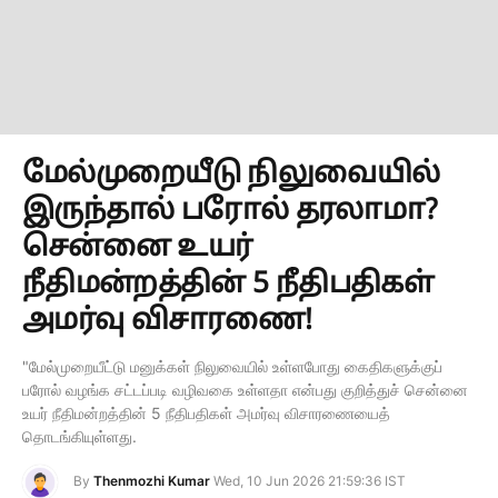
மேல்முறையீடு நிலுவையில்
இருந்தால் பரோல் தரலாமா?
சென்னை உயர்
நீதிமன்றத்தின் 5 நீதிபதிகள்
அமர்வு விசாரணை!
"மேல்முறையீட்டு மனுக்கள் நிலுவையில் உள்ளபோது கைதிகளுக்குப்
பரோல் வழங்க சட்டப்படி வழிவகை உள்ளதா என்பது குறித்துச் சென்னை
உயர் நீதிமன்றத்தின் 5 நீதிபதிகள் அமர்வு விசாரணையைத்
தொடங்கியுள்ளது.
By
Thenmozhi Kumar
Wed, 10 Jun 2026 21:59:36 IST