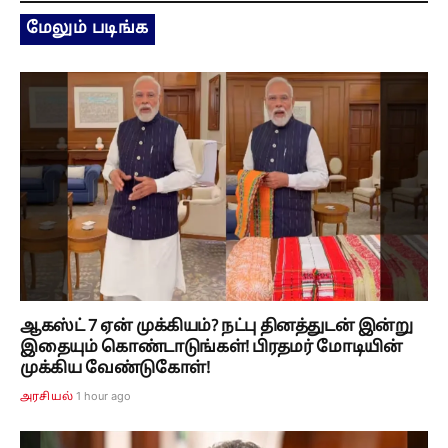
மேலும் படிங்க
ஆகஸ்ட் 7 ஏன் முக்கியம்? நட்பு தினத்துடன் இன்று
இதையும் கொண்டாடுங்கள்! பிரதமர் மோடியின்
முக்கிய வேண்டுகோள்!
1 hour ago
அரசியல்