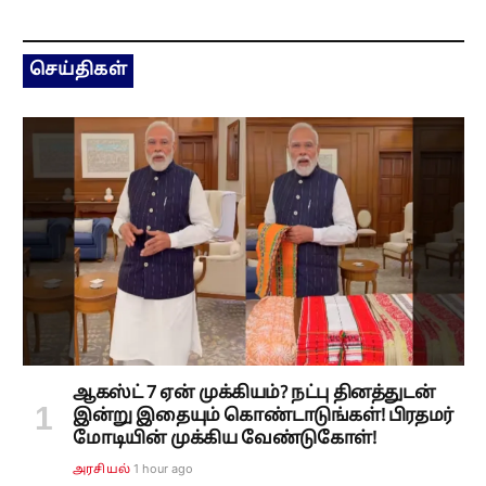
செய்திகள்
ஆகஸ்ட் 7 ஏன் முக்கியம்? நட்பு தினத்துடன்
இன்று இதையும் கொண்டாடுங்கள்! பிரதமர்
மோடியின் முக்கிய வேண்டுகோள்!
1 hour ago
அரசியல்