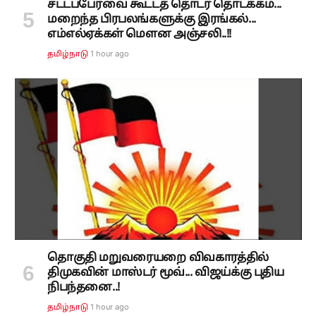
சட்டப்பேரவை கூட்டத் தொடர் தொடக்கம்...
மறைந்த பிரபலங்களுக்கு இரங்கல்...
எம்எல்ஏக்கள் மௌன அஞ்சலி..!!
1 hour ago
தமிழ்நாடு
தொகுதி மறுவரையறை விவகாரத்தில்
திமுகவின் மாஸ்டர் மூவ்... விஜய்க்கு புதிய
நிபந்தனை..!
1 hour ago
தமிழ்நாடு