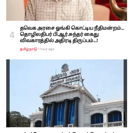
தவெக அரசை ஓங்கி கொட்டிய நீதிமன்றம்...
தொழிலதிபர் பி.ஆர்.சுந்தர் கைது
விவகாரத்தில் அதிரடி திருப்பம்...!
1 hour ago
தமிழ்நாடு