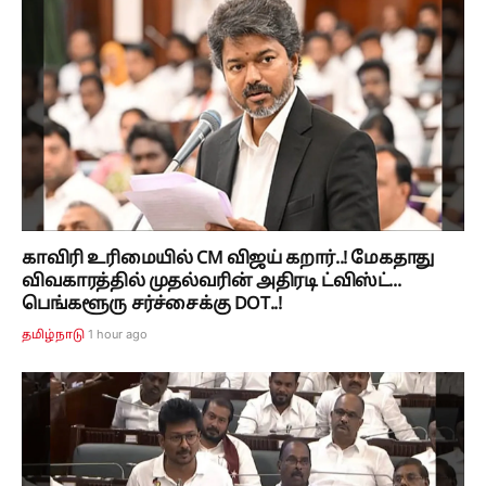
காவிரி உரிமையில் CM விஜய் கறார்..! மேகதாது
விவகாரத்தில் முதல்வரின் அதிரடி ட்விஸ்ட்...
பெங்களூரு சர்ச்சைக்கு DOT..!
1 hour ago
தமிழ்நாடு