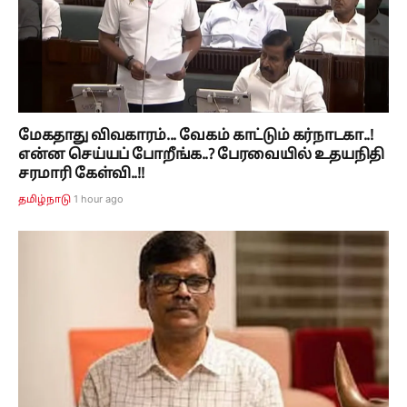
மேகதாது விவகாரம்... வேகம் காட்டும் கர்நாடகா..!
என்ன செய்யப் போறீங்க..? பேரவையில் உதயநிதி
சரமாரி கேள்வி..!!
1 hour ago
தமிழ்நாடு