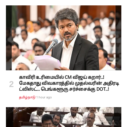
காவிரி உரிமையில் CM விஜய் கறார்..!
மேகதாது விவகாரத்தில் முதல்வரின் அதிரடி
ட்விஸ்ட்... பெங்களூரு சர்ச்சைக்கு DOT..!
1 hour ago
தமிழ்நாடு