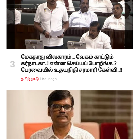
மேகதாது விவகாரம்... வேகம் காட்டும்
கர்நாடகா..! என்ன செய்யப் போறீங்க..?
பேரவையில் உதயநிதி சரமாரி கேள்வி..!!
1 hour ago
தமிழ்நாடு