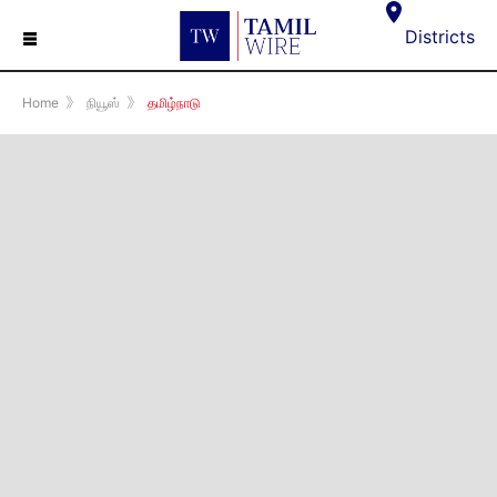
☰
Districts
Home
》
நியூஸ்
》
தமிழ்நாடு