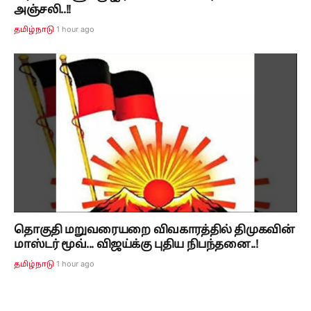
அஞ்சலி..!!
1 hour ago
தமிழ்நாடு
தொகுதி மறுவரையறை விவகாரத்தில் திமுகவின்
மாஸ்டர் மூவ்... விஜய்க்கு புதிய நிபந்தனை..!
1 hour ago
தமிழ்நாடு