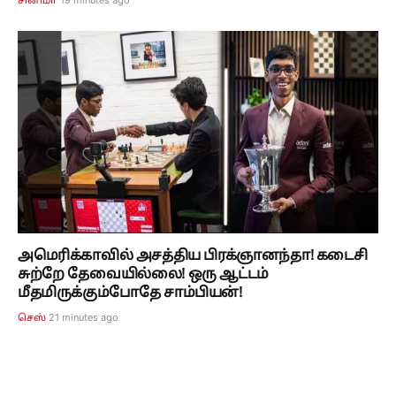
சினிமா
அமெரிக்காவில் அசத்திய பிரக்ஞானந்தா! கடைசி
சுற்றே தேவையில்லை! ஒரு ஆட்டம்
மீதமிருக்கும்போதே சாம்பியன்!
21 minutes ago
செஸ்