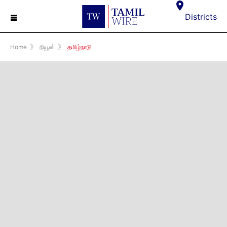
☰
Districts
Home
》
நியூஸ்
》
தமிழ்நாடு