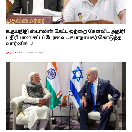
உதயநிதி ஸ்டாலின் கேட்ட ஒற்றை கேள்வி... அதிரி
புதிரியான சட்டப்பேரவை... சபாநாயகர் கொடுத்த
வார்னிங்...!
8 minutes ago
அரசியல்