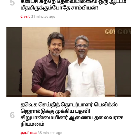
கடைசி சுற்றே தேவையில்லை! ஒரு ஆட்டம்
மீதமிருக்கும்போதே சாம்பியன்!
21 minutes ago
செஸ்
தவெக செய்தித் தொடர்பாளர் பெலிக்ஸ்
ஜெரால்டுக்கு முக்கிய பதவி!
சிறுபான்மையினர் ஆணைய தலைவராக
நியமனம்
35 minutes ago
அரசியல்