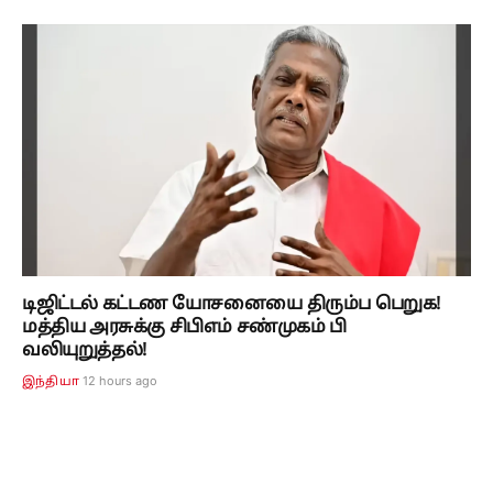
டிஜிட்டல் கட்டண யோசனையை திரும்ப பெறுக!
மத்திய அரசுக்கு சிபிஎம் சண்முகம் பி
வலியுறுத்தல்!
12 hours ago
இந்தியா