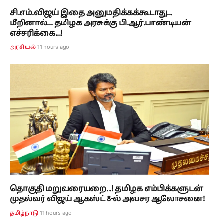
சி.எம்.விஜய் இதை அனுமதிக்கக்கூடாது...
மீறினால்... தமிழக அரசுக்கு பி.ஆர்.பாண்டியன்
எச்சரிக்கை...!
11 hours ago
அரசியல்
தொகுதி மறுவரையறை...! தமிழக எம்பிக்களுடன்
முதல்வர் விஜய் ஆகஸ்ட் 8-ல் அவசர ஆலோசனை!
11 hours ago
தமிழ்நாடு