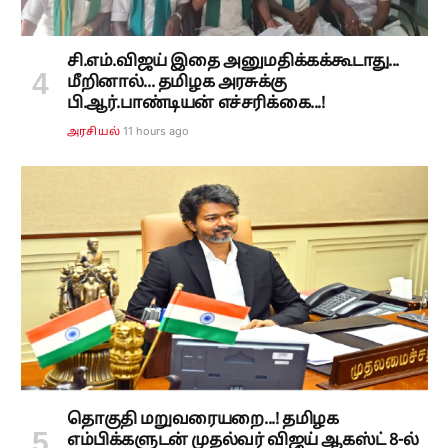
சி.எம்.விஜய் இதை அனுமதிக்கக்கூடாது...
மீறினால்... தமிழக அரசுக்கு
பி.ஆர்.பாண்டியன் எச்சரிக்கை...!
11 hours ago
அரசியல்
தொகுதி மறுவரையறை...! தமிழக
எம்பிக்களுடன் முதல்வர் விஜய் ஆகஸ்ட் 8-ல்