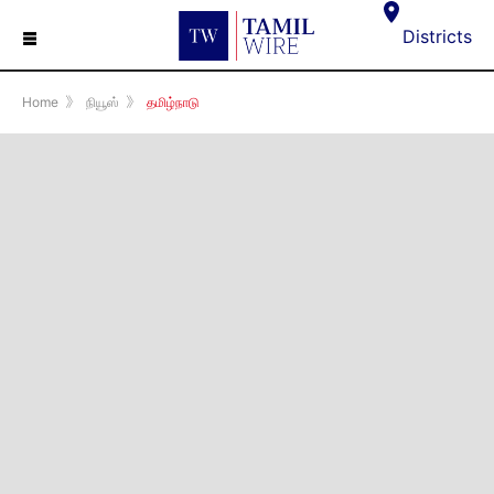
☰
Districts
Home
》
நியூஸ்
》
தமிழ்நாடு