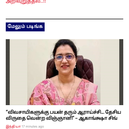
அறிவுறுத்தல்..!!
மேலும் படிங்க
“விவசாயிகளுக்கு பயன் தரும் ஆராய்ச்சி... தேசிய
விருதை வென்ற விஞ்ஞானி” – ஆகாங்க்ஷா சிங்
17 minutes ago
இந்தியா