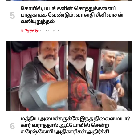
கோயில், மடங்களின் சொத்துக்களைப்
பாதுகாக்க வேண்டும்: வானதி சீனிவாசன்
வலியுறுத்தல்!
2 hours ago
தமிழ்நாடு
மத்திய அமைச்சருக்கே இந்த நிலைமையா?
கார் வராததால் ஆட்டோவில் சென்ற
சுரேஷ்கோபி! அதிகாரிகள் அதிர்ச்சி