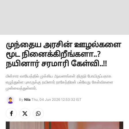
முந்தைய அரசின் ஊழல்களை
மூட நினைக்கிறீங்களா..?
நயினார் சரமாரி கேள்வி..!!
மின்சார வாரியத்தில் முக்கிய ஆவணங்கள் திருடு போயிருப்பதாக
எழுந்துள்ள புகாருக்கு நயினார் நாகேந்திரன் பல்வேறு கேள்விகளை
முன்வைத்துள்ளார்.
By
Nila
Thu, 04 Jun 2026 12:53:32 IST
Facebook
X
Instagram
(Twitter)