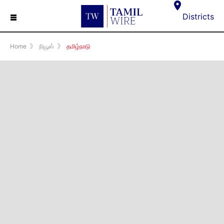
☰
Districts
Home
》
நியூஸ்
》
தமிழ்நாடு