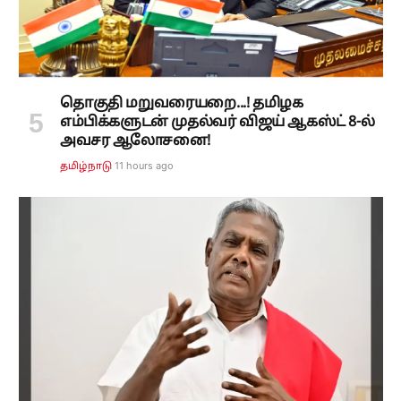
தொகுதி மறுவரையறை...! தமிழக
எம்பிக்களுடன் முதல்வர் விஜய் ஆகஸ்ட் 8-ல்
அவசர ஆலோசனை!
11 hours ago
தமிழ்நாடு