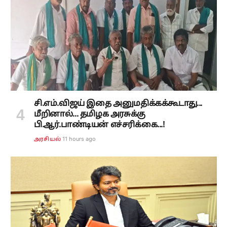
சி.எம்.விஜய் இதை அனுமதிக்கக்கூடாது...
மீறினால்... தமிழக அரசுக்கு
பி.ஆர்.பாண்டியன் எச்சரிக்கை...!
11 hours ago
அரசியல்