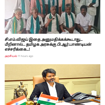
சி.எம்.விஜய் இதை அனுமதிக்கக்கூடாது...
மீறினால்... தமிழக அரசுக்கு பி.ஆர்.பாண்டியன்
எச்சரிக்கை...!
11 hours ago
அரசியல்