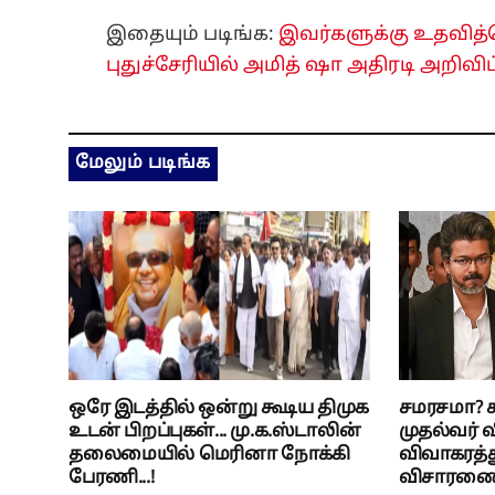
இதையும் படிங்க:
இவர்களுக்கு உதவித்த
புதுச்சேரியில் அமித் ஷா அதிரடி அறிவிப்ப
மேலும் படிங்க
ஒரே இடத்தில் ஒன்று கூடிய திமுக
சமரசமா? சட
உடன் பிறப்புகள்... மு.க.ஸ்டாலின்
முதல்வர் வ
தலைமையில் மெரினா நோக்கி
விவாகரத்த
பேரணி...!
விசாரணை.