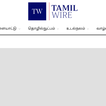
ளையாட்டு
தொழில்நுட்பம்
உடல்நலம்
வாழ