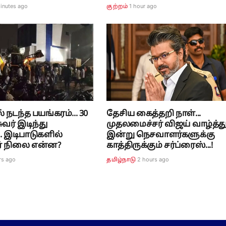
inutes ago
1 hour ago
குற்றம்
 நடந்த பயங்கரம்... 30
தேசிய கைத்தறி நாள்...
வர் இடிந்து
முதலமைச்சர் விஜய் வாழ்த்து.
.. இடிபாடுகளில்
இன்று நெசவாளர்களுக்கு
ர் நிலை என்ன?
காத்திருக்கும் சர்ப்ரைஸ்...!
rs ago
2 hours ago
தமிழ்நாடு