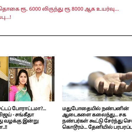
ொகை ரூ. 6000 லிருந்து ரூ 8000 ஆக உயர்வு...
ு...!
்டப் போராட்டமா?...
மதுபோதையில் நண்பனின்
ிஜய் - சங்கீதா
ஆடைகளை கலைந்து... சக
ு வழக்கு இன்று
நண்பர்கள் கூட்டு சேர்ந்து செ
.!!
கொடூரம்... தேனியில் பரபரப்பு.