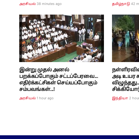
38 minutes ago
42 m
அரசியல்
தமிழ்நாடு
இன்று முதல் அனல்
நள்ளிரவில்
பறக்கப்போகும் சட்டப்பேரவை...
அடி உயர சு
எதிர்க்கட்சிகள் செய்யப்போகும்
விழுந்தது.
சம்பவங்கள்...!
சிக்கியோ
1 hour ago
2 hou
அரசியல்
இந்தியா