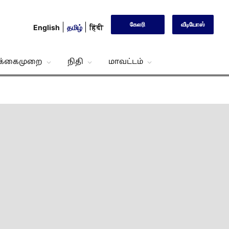
கேலரி
வீடியோஸ்
English
தமிழ்
हिंदी
்க்கைமுறை
நிதி
மாவட்டம்