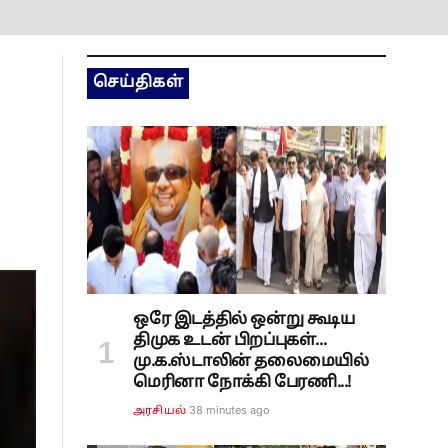
செய்திகள்
ஒரே இடத்தில் ஒன்று கூடிய
திமுக உடன் பிறப்புகள்...
மு.க.ஸ்டாலின் தலைமையில்
மெரினா நோக்கி பேரணி...!
38 minutes ago
அரசியல்