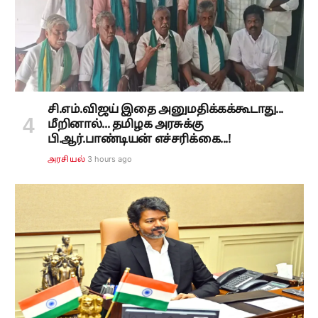
சி.எம்.விஜய் இதை அனுமதிக்கக்கூடாது...
மீறினால்... தமிழக அரசுக்கு
பி.ஆர்.பாண்டியன் எச்சரிக்கை...!
3 hours ago
அரசியல்