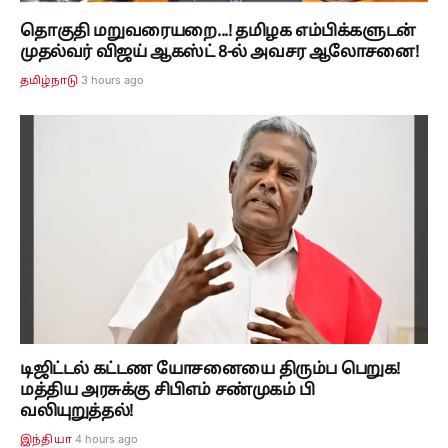
தொகுதி மறுவரையறை...! தமிழக எம்பிக்களுடன்
முதல்வர் விஜய் ஆகஸ்ட் 8-ல் அவசர ஆலோசனை!
3 hours ago
தமிழ்நாடு
டிஜிட்டல் கட்டண யோசனையை திரும்ப பெறுக!
மத்திய அரசுக்கு சிபிஎம் சண்முகம் பி
வலியுறுத்தல்!
4 hours ago
இந்தியா