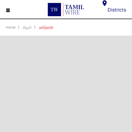
☰
Districts
Home
》
நியூஸ்
》
தமிழ்நாடு