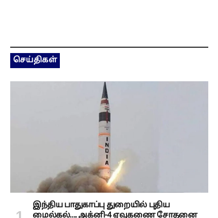
செய்திகள்
இந்திய பாதுகாப்பு துறையில் புதிய
மைல்கல்.... அக்னி-4 ஏவுகணை சோதனை