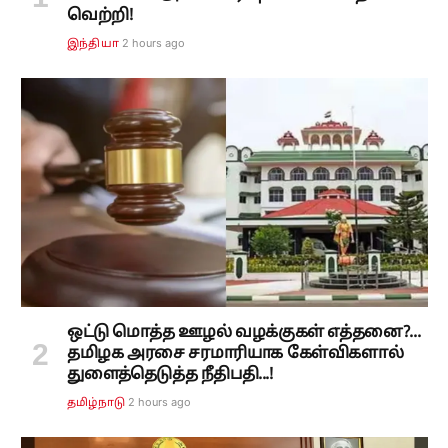
வெற்றி!
2 hours ago
இந்தியா
ஒட்டு மொத்த ஊழல் வழக்குகள் எத்தனை?...
தமிழக அரசை சரமாரியாக கேள்விகளால்
துளைத்தெடுத்த நீதிபதி...!
2 hours ago
தமிழ்நாடு