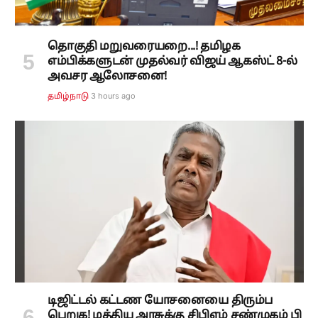
தொகுதி மறுவரையறை...! தமிழக
எம்பிக்களுடன் முதல்வர் விஜய் ஆகஸ்ட் 8-ல்
அவசர ஆலோசனை!
3 hours ago
தமிழ்நாடு
டிஜிட்டல் கட்டண யோசனையை திரும்ப
பெறுக! மத்திய அரசுக்கு சிபிஎம் சண்முகம் பி