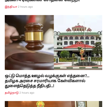
அக்னி-4 ஏவுகணை சோதனை வெற்றி!
2 hours ago
இந்தியா
ஒட்டு மொத்த ஊழல் வழக்குகள் எத்தனை?...
தமிழக அரசை சரமாரியாக கேள்விகளால்
துளைத்தெடுத்த நீதிபதி...!
2 hours ago
தமிழ்நாடு