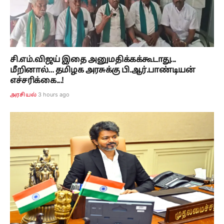
சி.எம்.விஜய் இதை அனுமதிக்கக்கூடாது...
மீறினால்... தமிழக அரசுக்கு பி.ஆர்.பாண்டியன்
எச்சரிக்கை...!
3 hours ago
அரசியல்