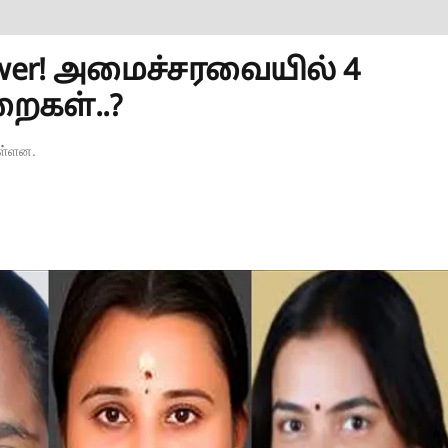
wer! அமைச்சரவையில் 4
றைகள்..?
உள்ளன.