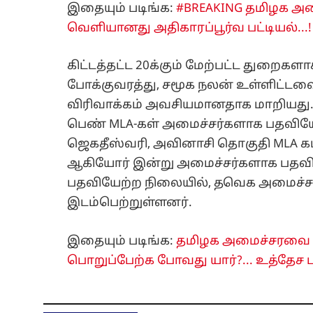
இதையும் படிங்க:
#BREAKING தமிழக அமை
வெளியானது அதிகாரப்பூர்வ பட்டியல்...!
கிட்டத்தட்ட 20க்கும் மேற்பட்ட துறை
போக்குவரத்து, சமூக நலன் உள்ளிட்டவ
விரிவாக்கம் அவசியமானதாக மாறியது. இ
பெண் MLA-கள் அமைச்சர்களாக பதவிய
ஜெகதீஸ்வரி, அவினாசி தொகுதி MLA க
ஆகியோர் இன்று அமைச்சர்களாக பதவி
பதவியேற்ற நிலையில், தவெக அமைச்ச
இடம்பெற்றுள்ளனர்.
இதையும் படிங்க:
தமிழக அமைச்சரவை இன
பொறுப்பேற்க போவது யார்?... உத்தேச ப