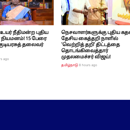
யர் நீதிமன்ற புதிய
நெசவாளர்களுக்கு புதிய கதவ
் நியமனம்! 15 பேரை
தேசிய கைத்தறி நாளில்
 குடியரசுத் தலைவர்
'வெற்றித் தறி' திட்டத்தை
தொடங்கிவைத்தார்
முதலமைச்சர் விஜய்!
rs ago
8 hours ago
தமிழ்நாடு