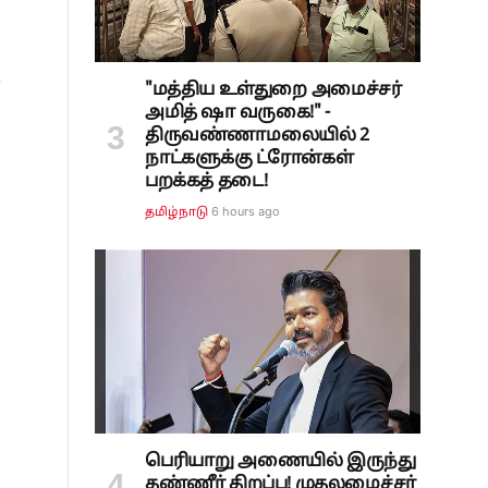
க
"மத்திய உள்துறை அமைச்சர்
அமித் ஷா வருகை!" -
திருவண்ணாமலையில் 2
நாட்களுக்கு ட்ரோன்கள்
பறக்கத் தடை!
6 hours ago
தமிழ்நாடு
பெரியாறு அணையில் இருந்து
தண்ணீர் திறப்பு! முதலமைச்சர்