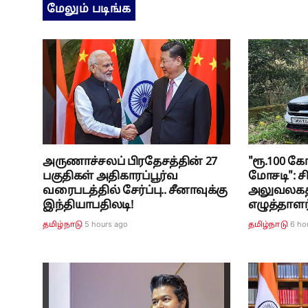
மேலும் படிங்க
அருணாச்சலப் பிரதேசத்தின் 27
"ரூ.100 க
பகுதிகள் அதிகாரப்பூர்வ
மோசடி": சி
வரைபடத்தில் சேர்ப்பு.. சீனாவுக்கு
அலுவலகத்த
இந்தியாபதிலடி!
எழுத்தாளர
5 hours ago
6 ho
தமிழ்நாடு
தமிழ்நாடு