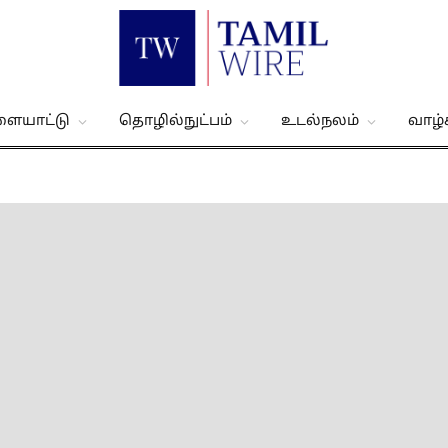
ளையாட்டு
தொழில்நுட்பம்
உடல்நலம்
வாழ