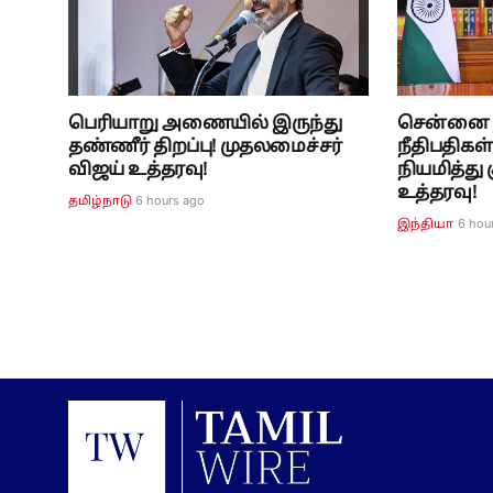
பெரியாறு அணையில் இருந்து
சென்னை உ
தண்ணீர் திறப்பு! முதலமைச்சர்
நீதிபதிகள
விஜய் உத்தரவு!
நியமித்து
உத்தரவு!
6 hours ago
தமிழ்நாடு
6 hou
இந்தியா