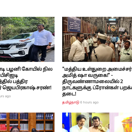
ோடி பழனி கோயில் நில
"மத்திய உள்துறை அமைச்சர்
பிசிஐடி
அமித் ஷா வருகை!" -
ில் பத்திர
திருவண்ணாமலையில் 2
் ஜெயபிரகாஷ் சரண்!
நாட்களுக்கு ட்ரோன்கள் பறக்
தடை!
urs ago
6 hours ago
தமிழ்நாடு