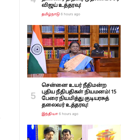
விஜய் உத்தரவு!
6 hours ago
தமிழ்நாடு
சென்னை உயர் நீதிமன்ற
புதிய நீதிபதிகள் நியமனம்! 15
பேரை நியமித்து குடியரசுத்
தலைவர் உத்தரவு!
6 hours ago
இந்தியா
ு