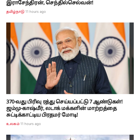
இராசேந்திரன், செந்தில்செல்வன்!
11 hours ago
தமிழ்நாடு
370-வது பிரிவு ரத்து செய்யப்பட்டு 7 ஆண்டுகள்!
ஜம்மு-காஷ்மீர், லடாக் மக்களின் மாற்றத்தை
சுட்டிக்காட்டிய பிரதமர் மோடி!
11 hours ago
உலகம்