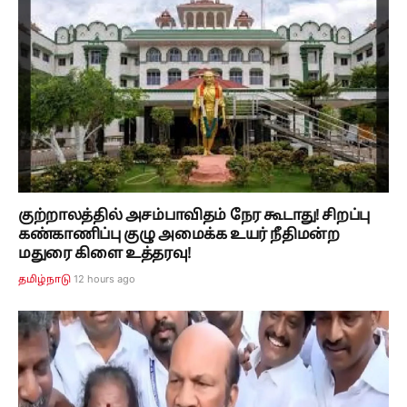
குற்றாலத்தில் அசம்பாவிதம் நேர கூடாது! சிறப்பு
கண்காணிப்பு குழு அமைக்க உயர் நீதிமன்ற
மதுரை கிளை உத்தரவு!
12 hours ago
தமிழ்நாடு