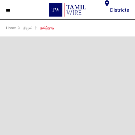
☰
Districts
Home
》
நியூஸ்
》
தமிழ்நாடு