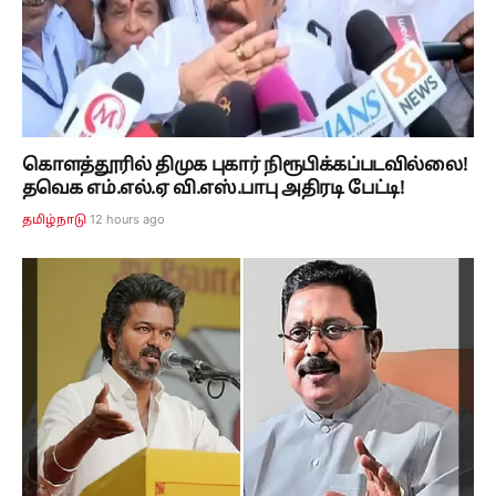
கொளத்தூரில் திமுக புகார் நிரூபிக்கப்படவில்லை!
தவெக எம்.எல்.ஏ வி.எஸ்.பாபு அதிரடி பேட்டி!
12 hours ago
தமிழ்நாடு