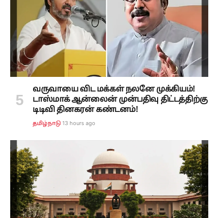
வருவாயை விட மக்கள் நலனே முக்கியம்!
டாஸ்மாக் ஆன்லைன் முன்பதிவு திட்டத்திற்கு
டிடிவி தினகரன் கண்டனம்!
13 hours ago
தமிழ்நாடு