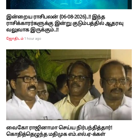
இன்றைய ராசிபலன் (06-08-2026)..!! இந்த
ராசிக்காரர்களுக்கு இன்று குடும்பத்தில் ஆதரவு
வலுவாக இருக்கும்..!!
1 hour ago
ஜோதிடம்
வைகோ ராஜினாமா செய்ய நிர்பந்தித்தார்!
கொதித்தெழுந்த மதிமுக எம்.எல்.ஏ-க்கள்