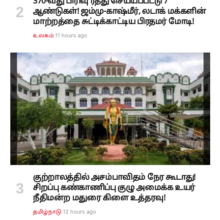
370-வது பிரிவு ரத்து செய்யப்பட்டு 7
ஆண்டுகள்! ஜம்மு-காஷ்மீர், லடாக் மக்களின்
மாற்றத்தை சுட்டிக்காட்டிய பிரதமர் மோடி!
11 hours ago
உலகம்
குற்றாலத்தில் அசம்பாவிதம் நேர கூடாது!
சிறப்பு கண்காணிப்பு குழு அமைக்க உயர்
நீதிமன்ற மதுரை கிளை உத்தரவு!
12 hours ago
தமிழ்நாடு