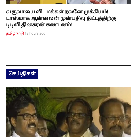
வருவாயை விட மக்கள் நலனே முக்கியம்!
டாஸ்மாக் ஆன்லைன் முன்பதிவு திட்டத்திற்கு
டிடிவி தினகரன் கண்டனம்!
13 hours ago
தமிழ்நாடு
செய்திகள்