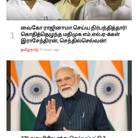
வைகோ ராஜினாமா செய்ய நிர்பந்தித்தார்!
கொதித்தெழுந்த மதிமுக எம்.எல்.ஏ-க்கள்
இராசேந்திரன், செந்தில்செல்வன்!
11 hours ago
தமிழ்நாடு