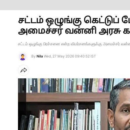
சட்டம் ஒழுங்கு கெட்டுப்
அமைச்சர் வன்னி அரசு கரு
சட்டம் ஒழுங்கு பிரச்சனை என்ற விமர்சனங்களுக்கு அமைச்சர் வன்ன
By
Nila
Wed, 27 May 2026 09:40:52 IST