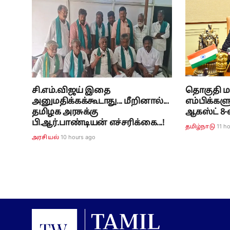
சி.எம்.விஜய் இதை
தொகுதி ம
அனுமதிக்கக்கூடாது... மீறினால்...
எம்பிக்கள
தமிழக அரசுக்கு
ஆகஸ்ட் 
பி.ஆர்.பாண்டியன் எச்சரிக்கை...!
11 h
தமிழ்நாடு
10 hours ago
அரசியல்