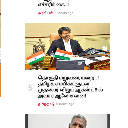
எச்சரிக்கை...!
10 hours ago
அரசியல்
தொகுதி மறுவரையறை...!
தமிழக எம்பிக்களுடன்
முதல்வர் விஜய் ஆகஸ்ட் 8-ல்
அவசர ஆலோசனை!
11 hours ago
தமிழ்நாடு