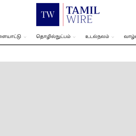
ளையாட்டு
தொழில்நுட்பம்
உடல்நலம்
வாழ