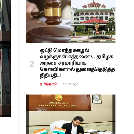
ஒட்டு மொத்த ஊழல்
வழக்குகள் எத்தனை?... தமிழக
அரசை சரமாரியாக
கேள்விகளால் துளைத்தெடுத்த
நீதிபதி...!
10 hours ago
தமிழ்நாடு