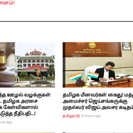
ானம்!
த்த ஊழல் வழக்குகள்
தமிழக மீனவர்கள் கைது! மத்
.. தமிழக அரசை
அமைச்சர் ஜெய்சங்கருக்கு
க கேள்விகளால்
முதல்வர் விஜய் அவசர கடிதம்
த்த நீதிபதி...!
10 hours ago
தமிழ்நாடு
ours ago