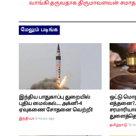
வாங்கி தருவதாக திருமாவளவன் சமாத
மேலும் படிங்க
இந்திய பாதுகாப்பு துறையில்
ஒட்டு மொ
புதிய மைல்கல்.... அக்னி-4
எத்தனை?.
ஏவுகணை சோதனை வெற்றி!
சரமாரியா
துளைத்தெடு
9 hours ago
இந்தியா
10 h
தமிழ்நாடு