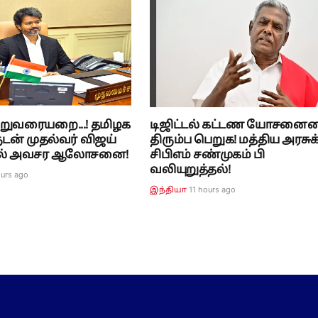
றுவரையறை...! தமிழக
டிஜிட்டல் கட்டண யோசனை
ுடன் முதல்வர் விஜய்
திரும்ப பெறுக! மத்திய அரசுக
8-ல் அவசர ஆலோசனை!
சிபிஎம் சண்முகம் பி
வலியுறுத்தல்!
ours ago
11 hours ago
இந்தியா