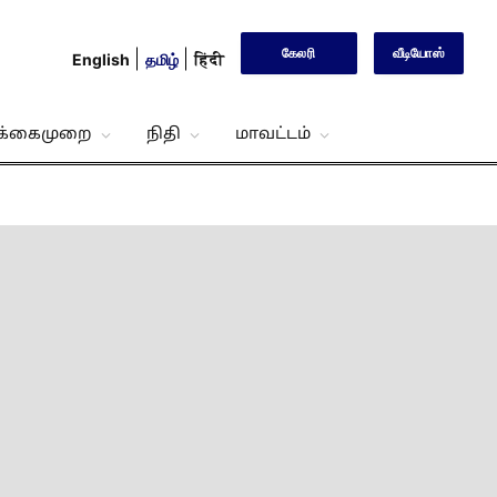
கேலரி
வீடியோஸ்
English
தமிழ்
हिंदी
்க்கைமுறை
நிதி
மாவட்டம்