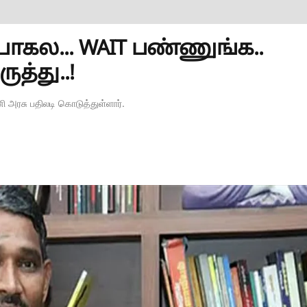
 போகல... WAIT பண்ணுங்க..
த்து..!
ி அரசு பதிலடி கொடுத்துள்ளார்.