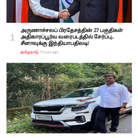
அருணாச்சலப் பிரதேசத்தின் 27 பகுதிகள்
அதிகாரப்பூர்வ வரைபடத்தில் சேர்ப்பு..
சீனாவுக்கு இந்தியாபதிலடி!
7 hours ago
தமிழ்நாடு