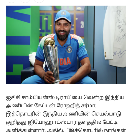
Facebook
X
Instagram
(Twitter)
ஐசிசி சாம்பியன்ஸ் டிராபியை வென்ற இந்திய
அணியின் கேப்டன் ரோஹித் சர்மா,
இத்தொடரின் இந்திய அணியின் செயல்பாடு
குறித்து ஜியோஹாட்ஸ்டார் தளத்தில் பேட்டி
அளித்துள்ளார். அதில், “இத்தொடரில் நாங்கள்