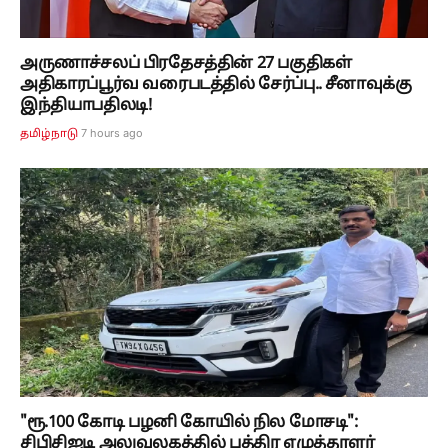
அருணாச்சலப் பிரதேசத்தின் 27 பகுதிகள்
அதிகாரப்பூர்வ வரைபடத்தில் சேர்ப்பு.. சீனாவுக்கு
இந்தியாபதிலடி!
7 hours ago
தமிழ்நாடு
"ரூ.100 கோடி பழனி கோயில் நில மோசடி":
சிபிசிஐடி அலுவலகத்தில் பத்திர எழுத்தாளர்