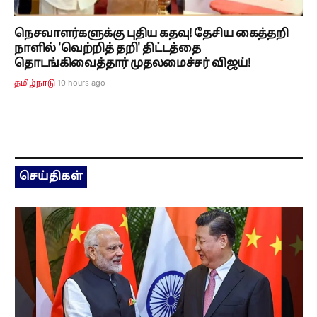
நெசவாளர்களுக்கு புதிய கதவு! தேசிய கைத்தறி
நாளில் 'வெற்றித் தறி' திட்டத்தை
தொடங்கிவைத்தார் முதலமைச்சர் விஜய்!
10 hours ago
தமிழ்நாடு
செய்திகள்