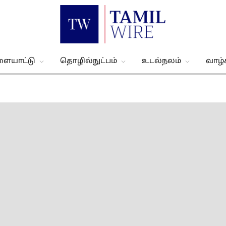
ளையாட்டு
தொழில்நுட்பம்
உடல்நலம்
வாழ