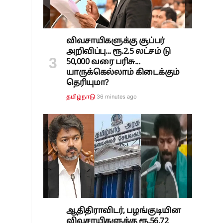
விவசாயிகளுக்கு சூப்பர்
அறிவிப்பு... ரூ.2.5 லட்சம் டு
50,000 வரை பரிசு...
யாருக்கெல்லாம் கிடைக்கும்
தெரியுமா?
36 minutes ago
தமிழ்நாடு
ஆதிதிராவிடர், பழங்குடியின
ு
விவசாயிகளுக்கு ரூ.56.72