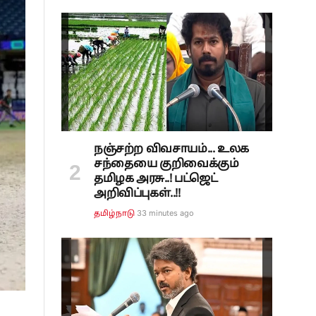
நஞ்சற்ற விவசாயம்... உலக
சந்தையை குறிவைக்கும்
தமிழக அரசு..! பட்ஜெட்
அறிவிப்புகள்..!!
33 minutes ago
தமிழ்நாடு