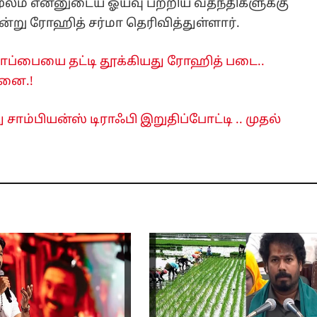
லம் என்னுடைய ஓய்வு பற்றிய வதந்திகளுக்கு
என்று ரோஹித் சர்மா தெரிவித்துள்ளார்.
கோப்பையை தட்டி தூக்கியது ரோஹித் படை..
தனை.!
ு சாம்பியன்ஸ் டிராஃபி இறுதிப்போட்டி .. முதல்