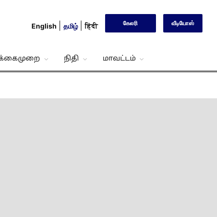
கேலரி
வீடியோஸ்
English
தமிழ்
हिंदी
்க்கைமுறை
நிதி
மாவட்டம்