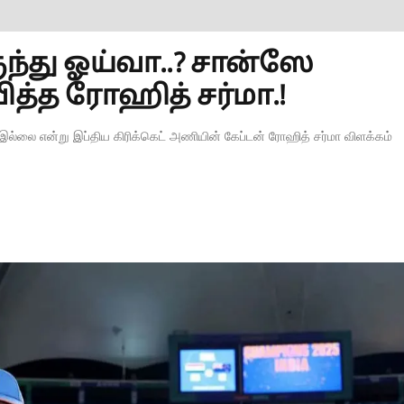
ருந்து ஓய்வா..? சான்ஸே
த்த ரோஹித் சர்மா.!
ும் இல்லை என்று இப்திய கிரிக்கெட் அணியின் கேப்டன் ரோஹித் சர்மா விளக்கம்