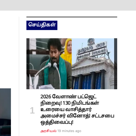
செய்திகள்
2026 வேளாண் பட்ஜெட்
நிறைவு! 130 நிமிடங்கள்
உரையை வாசித்தார்
அமைச்சர் வினோத்! சட்டசபை
ஒத்திவைப்பு!
19 minutes ago
அரசியல்