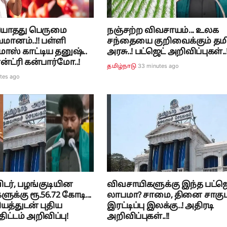
ரியாதது பெருமை
நஞ்சற்ற விவசாயம்... உலக
மானம்..!! பள்ளி
சந்தையை குறிவைக்கும் தம
மாஸ் காட்டிய தனுஷ்..
அரசு..! பட்ஜெட் அறிவிப்புகள்..!
ன்ட்ரி கன்பார்மோ..!
33 minutes ago
தமிழ்நாடு
tes ago
டர், பழங்குடியின
விவசாயிகளுக்கு இந்த பட்ஜெ
க்கு ரூ.56.72 கோடி...
லாபமா? சாமை, தினை சாகுப
யத்துடன் புதிய
இரட்டிப்பு இலக்கு..! அதிரடி
ட்டம் அறிவிப்பு!
அறிவிப்புகள்..!!