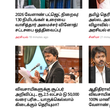
2026 வேளாண் பட்ஜெட் நிறைவு!
தமிழ் தெ
130 நிமிடங்கள் உரையை
அல்ல.. அவ
வாசித்தார் அமைச்சர் வினோத்!
விழாவில் 
சட்டசபை ஒத்திவைப்பு!
அரசியல் எ
19 minutes ago
21 minu
அரசியல்
சினிமா
விவசாயிகளுக்கு சூப்பர்
ஆதிதிராவி
அறிவிப்பு... ரூ.2.5 லட்சம் டு 50,000
விவசாயிகளு
வரை பரிசு... யாருக்கெல்லாம்
100% மானி
கிடைக்கும் தெரியுமா?
வேளாண் தி