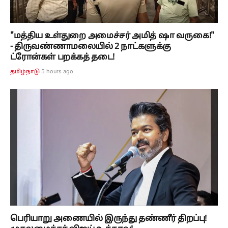
"மத்திய உள்துறை அமைச்சர் அமித் ஷா வருகை!"
- திருவண்ணாமலையில் 2 நாட்களுக்கு
ட்ரோன்கள் பறக்கத் தடை!
5 hours ago
தமிழ்நாடு
பெரியாறு அணையில் இருந்து தண்ணீர் திறப்பு!