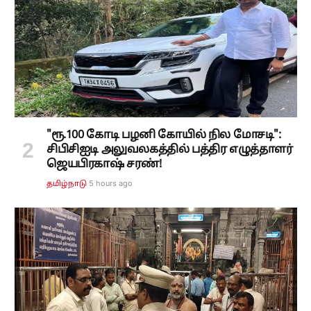
"ரூ.100 கோடி பழனி கோயில் நில மோசடி":
சிபிசிஐடி அலுவலகத்தில் பத்திர எழுத்தாளர்
ஜெயபிரகாஷ் சரண்!
5 hours ago
தமிழ்நாடு