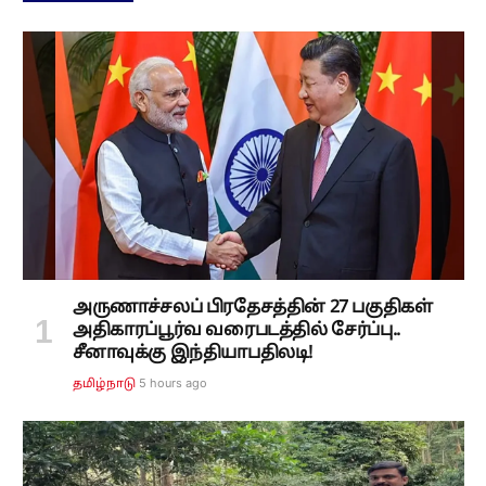
அருணாச்சலப் பிரதேசத்தின் 27 பகுதிகள்
அதிகாரப்பூர்வ வரைபடத்தில் சேர்ப்பு..
சீனாவுக்கு இந்தியாபதிலடி!
5 hours ago
தமிழ்நாடு