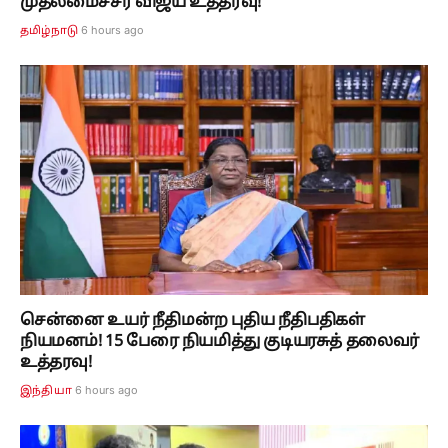
முதலமைச்சர் விஜய் உத்தரவு!
6 hours ago
தமிழ்நாடு
சென்னை உயர் நீதிமன்ற புதிய நீதிபதிகள்
நியமனம்! 15 பேரை நியமித்து குடியரசுத் தலைவர்
உத்தரவு!
6 hours ago
இந்தியா