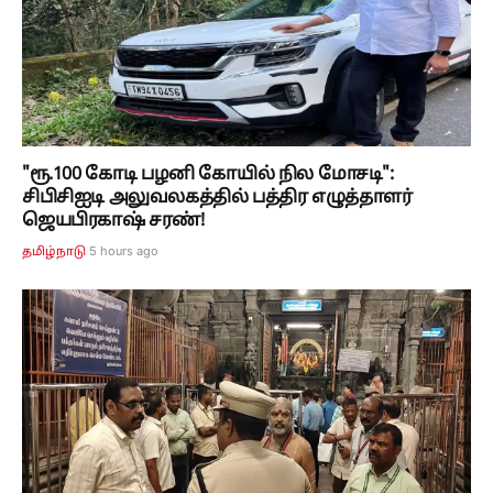
"ரூ.100 கோடி பழனி கோயில் நில மோசடி":
சிபிசிஐடி அலுவலகத்தில் பத்திர எழுத்தாளர்
ஜெயபிரகாஷ் சரண்!
5 hours ago
தமிழ்நாடு