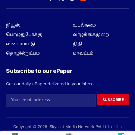
Facebook
X
Instagram
(Twitter)
நியூஸ்
உடல்நலம்
பொழுதுபோக்கு
வாழ்க்கைமுறை
விளையாட்டு
நிதி
தொழில்நுட்பம்
மாவட்டம்
Subscribe to our ePaper
Get our daily ePaper delivered in your inbox
SUBSCRIBE
Copyright © 2025, Skycast Media Network Pvt Ltd, or it's
affiliated brands and companies. All rights reserved.