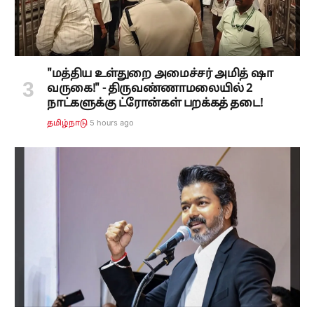
"மத்திய உள்துறை அமைச்சர் அமித் ஷா
வருகை!" - திருவண்ணாமலையில் 2
நாட்களுக்கு ட்ரோன்கள் பறக்கத் தடை!
5 hours ago
தமிழ்நாடு