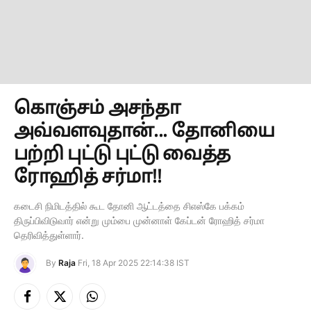
கொஞ்சம் அசந்தா
அவ்வளவுதான்... தோனியை
பற்றி புட்டு புட்டு வைத்த
ரோஹித் சர்மா!!
கடைசி நிமிடத்தில் கூட தோனி ஆட்டத்தை சிஎஸ்கே பக்கம்
திருப்பிவிடுவார் என்று மும்பை முன்னாள் கேப்டன் ரோஹித் சர்மா
தெரிவித்துள்ளார்.
By
Raja
Fri, 18 Apr 2025 22:14:38 IST
Facebook
X
Instagram