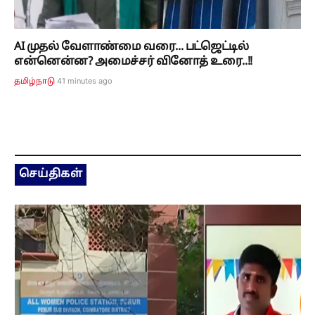
AI முதல் வேளாண்மை வரை... பட்ஜெட்டில்
என்னென்ன? அமைச்சர் வினோத் உரை..!!
41 minutes ago
தமிழ்நாடு
செய்திகள்