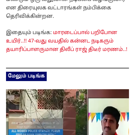
என திரையுலக வட்டாரங்கள் நம்பிக்கை
தெரிவிக்கின்றன.
இதையும் படிங்க:
மாரடைப்பால் பறிபோன
உயிர்..!! 47-வது வயதில் கன்னட நடிகரும்
தயாரிப்பாளருமான திலீப் ராஜ் திடீர் மரணம்..!
மேலும் படிங்க