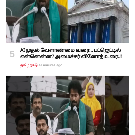
AI முதல் வேளாண்மை வரை... பட்ஜெட்டில்
என்னென்ன? அமைச்சர் வினோத் உரை..!!
41 minutes ago
தமிழ்நாடு