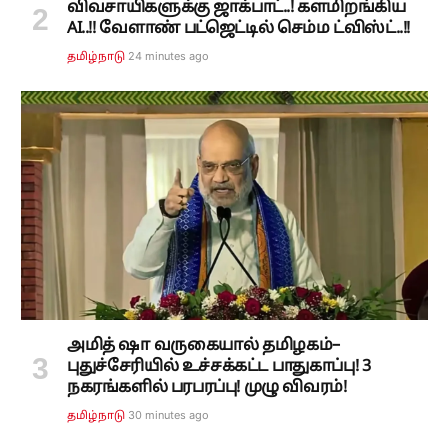
விவசாயிகளுக்கு ஜாக்பாட்..! களமிறங்கிய
AI..!! வேளாண் பட்ஜெட்டில் செம்ம ட்விஸ்ட்..!!
24 minutes ago
தமிழ்நாடு
அமித் ஷா வருகையால் தமிழகம்–
புதுச்சேரியில் உச்சக்கட்ட பாதுகாப்பு! 3
நகரங்களில் பரபரப்பு! முழு விவரம்!
30 minutes ago
தமிழ்நாடு