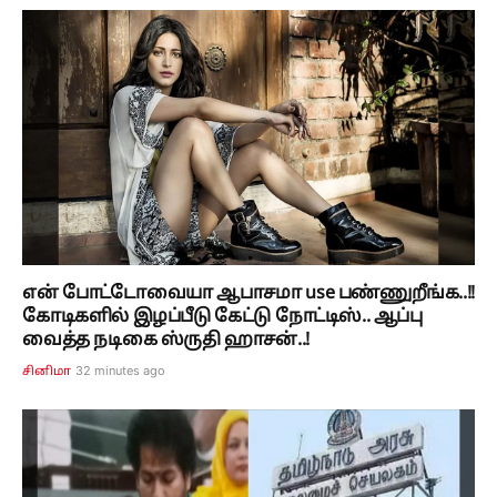
என் போட்டோவையா ஆபாசமா use பண்ணுறீங்க..!!
கோடிகளில் இழப்பீடு கேட்டு நோட்டிஸ்.. ஆப்பு
வைத்த நடிகை ஸ்ருதி ஹாசன்..!
32 minutes ago
சினிமா