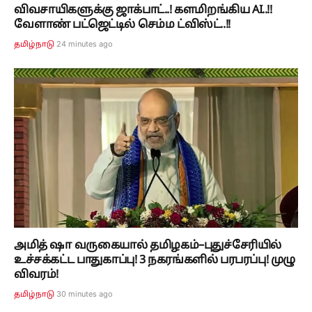
விவசாயிகளுக்கு ஜாக்பாட்..! களமிறங்கிய AI..!!
வேளாண் பட்ஜெட்டில் செம்ம ட்விஸ்ட்..!!
24 minutes ago
தமிழ்நாடு
அமித் ஷா வருகையால் தமிழகம்–புதுச்சேரியில்
உச்சக்கட்ட பாதுகாப்பு! 3 நகரங்களில் பரபரப்பு! முழு
விவரம்!
30 minutes ago
தமிழ்நாடு