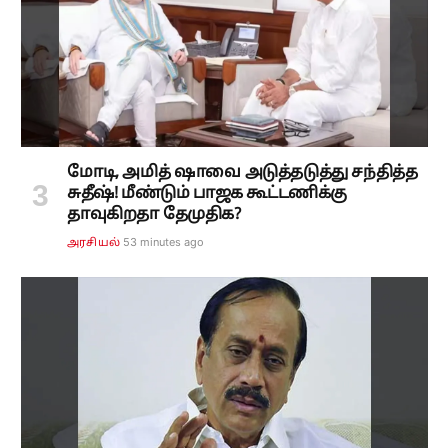
மோடி, அமித் ஷாவை அடுத்தடுத்து சந்தித்த
சுதீஷ்! மீண்டும் பாஜக கூட்டணிக்கு
தாவுகிறதா தேமுதிக?
53 minutes ago
அரசியல்