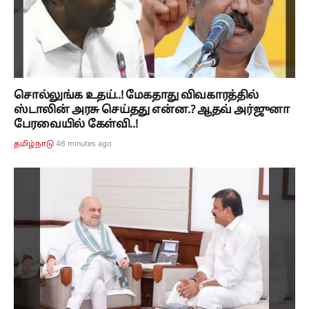
சொல்லுங்க உதய்..! மேகதாது விவகாரத்தில்
ஸ்டாலின் அரசு செய்தது என்ன.? ஆதவ் அர்ஜுனா
பேரவையில் கேள்வி..!
46 minutes ago
தமிழ்நாடு