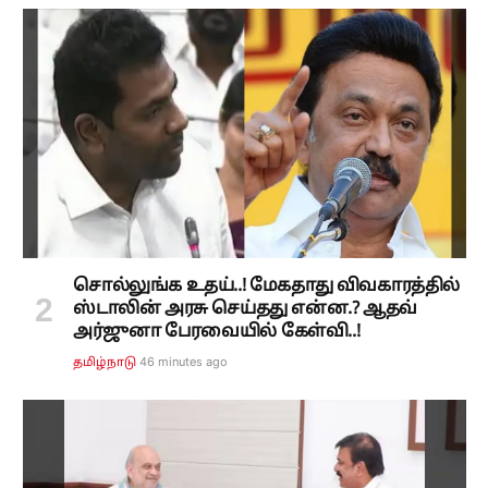
சொல்லுங்க உதய்..! மேகதாது விவகாரத்தில்
ஸ்டாலின் அரசு செய்தது என்ன.? ஆதவ்
அர்ஜுனா பேரவையில் கேள்வி..!
46 minutes ago
தமிழ்நாடு