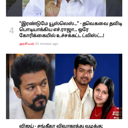
“இரண்டுமே யூஸ்லெஸ்...” - தவெகவை தவிடி
பொடியாக்கிய எச்.ராஜா... ஒரே
கோரிக்கையில் உச்சக்கட்ட ட்விஸ்ட்...!
55 minutes ago
அரசியல்
விஜய் - சங்கீதா விவாகரத்து வழக்கு: