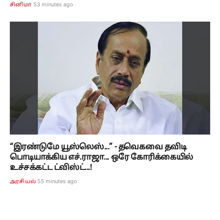
53 minutes ago
சினிமா
“இரண்டுமே யூஸ்லெஸ்...” - தவெகவை தவிடி
பொடியாக்கிய எச்.ராஜா... ஒரே கோரிக்கையில்
உச்சக்கட்ட ட்விஸ்ட்...!
55 minutes ago
அரசியல்