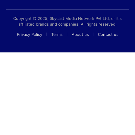
Copyright © 2025, Skycast Media Network Pvt Ltd, or it's
affiliated brands and companies. All rights reserved.
Privacy Policy
Terms
About us
Contact us