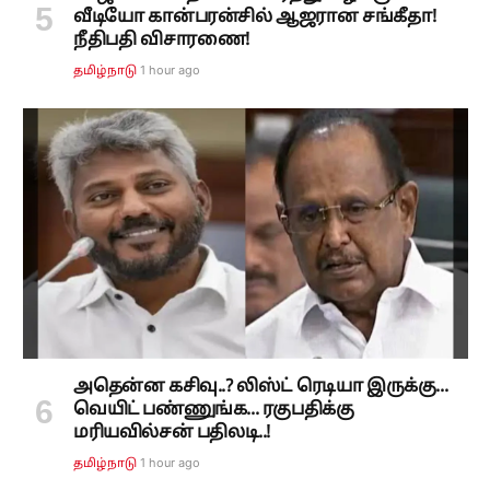
வீடியோ கான்பரன்சில் ஆஜரான சங்கீதா!
நீதிபதி விசாரணை!
1 hour ago
தமிழ்நாடு
அதென்ன கசிவு..? லிஸ்ட் ரெடியா இருக்கு...
வெயிட் பண்ணுங்க... ரகுபதிக்கு
மரியவில்சன் பதிலடி..!
1 hour ago
தமிழ்நாடு