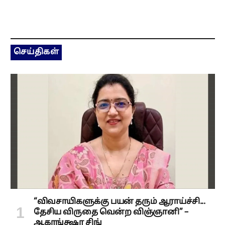
செய்திகள்
“விவசாயிகளுக்கு பயன் தரும் ஆராய்ச்சி...
தேசிய விருதை வென்ற விஞ்ஞானி” –
ஆகாங்க்ஷா சிங்