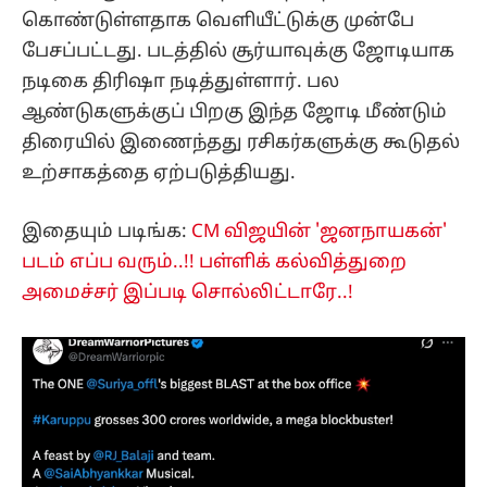
கொண்டுள்ளதாக வெளியீட்டுக்கு முன்பே
பேசப்பட்டது. படத்தில் சூர்யாவுக்கு ஜோடியாக
நடிகை திரிஷா நடித்துள்ளார். பல
ஆண்டுகளுக்குப் பிறகு இந்த ஜோடி மீண்டும்
திரையில் இணைந்தது ரசிகர்களுக்கு கூடுதல்
உற்சாகத்தை ஏற்படுத்தியது.
இதையும் படிங்க:
CM விஜயின் 'ஜனநாயகன்'
படம் எப்ப வரும்..!! பள்ளிக் கல்வித்துறை
அமைச்சர் இப்படி சொல்லிட்டாரே..!