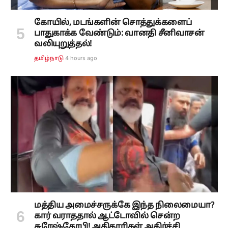
கோயில், மடங்களின் சொத்துக்களைப்
பாதுகாக்க வேண்டும்: வானதி சீனிவாசன்
வலியுறுத்தல்!
4 hours ago
தமிழ்நாடு
மத்திய அமைச்சருக்கே இந்த நிலைமையா?
கார் வராததால் ஆட்டோவில் சென்ற
சுரேஷ்கோபி! அதிகாரிகள் அதிர்ச்சி