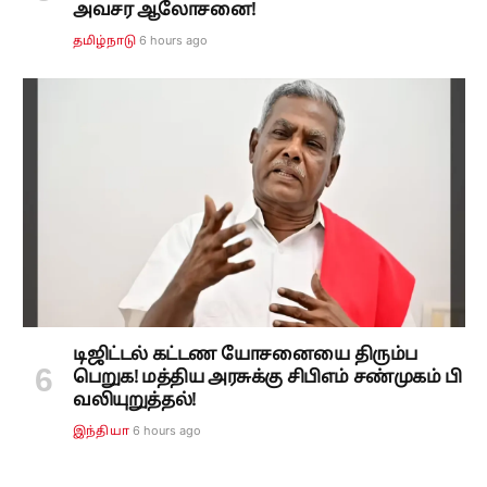
அவசர ஆலோசனை!
6 hours ago
தமிழ்நாடு
டிஜிட்டல் கட்டண யோசனையை திரும்ப
பெறுக! மத்திய அரசுக்கு சிபிஎம் சண்முகம் பி
வலியுறுத்தல்!
6 hours ago
இந்தியா