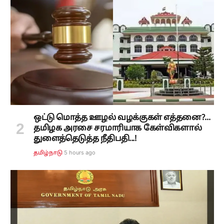
ஒட்டு மொத்த ஊழல் வழக்குகள் எத்தனை?...
தமிழக அரசை சரமாரியாக கேள்விகளால்
துளைத்தெடுத்த நீதிபதி...!
5 hours ago
தமிழ்நாடு