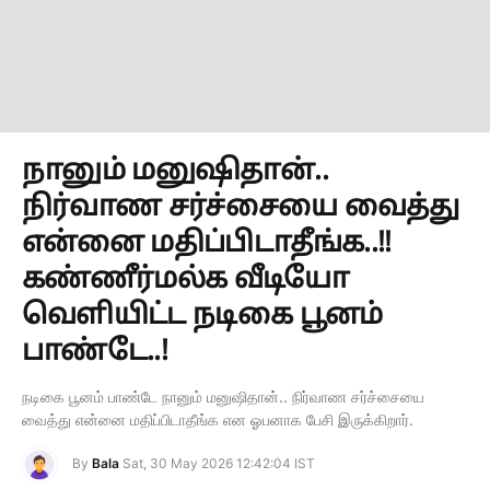
நானும் மனுஷிதான்..
நிர்வாண சர்ச்சையை வைத்து
என்னை மதிப்பிடாதீங்க..!!
கண்ணீர்மல்க வீடியோ
வெளியிட்ட நடிகை பூனம்
பாண்டே..!
நடிகை பூனம் பாண்டே நானும் மனுஷிதான்.. நிர்வாண சர்ச்சையை
வைத்து என்னை மதிப்பிடாதீங்க என ஓபனாக பேசி இருக்கிறார்.
By
Bala
Sat, 30 May 2026 12:42:04 IST