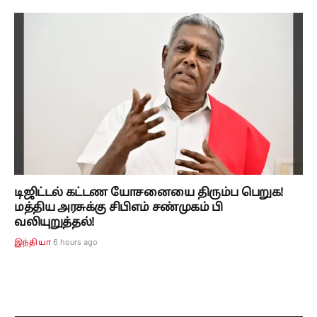
டிஜிட்டல் கட்டண யோசனையை திரும்ப பெறுக!
மத்திய அரசுக்கு சிபிஎம் சண்முகம் பி
வலியுறுத்தல்!
6 hours ago
இந்தியா