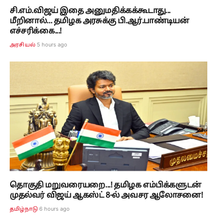
சி.எம்.விஜய் இதை அனுமதிக்கக்கூடாது...
மீறினால்... தமிழக அரசுக்கு பி.ஆர்.பாண்டியன்
எச்சரிக்கை...!
5 hours ago
அரசியல்
தொகுதி மறுவரையறை...! தமிழக எம்பிக்களுடன்
முதல்வர் விஜய் ஆகஸ்ட் 8-ல் அவசர ஆலோசனை!
6 hours ago
தமிழ்நாடு