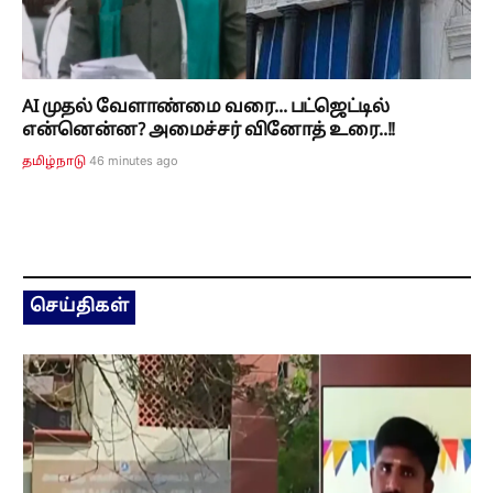
AI முதல் வேளாண்மை வரை... பட்ஜெட்டில்
என்னென்ன? அமைச்சர் வினோத் உரை..!!
46 minutes ago
தமிழ்நாடு
செய்திகள்