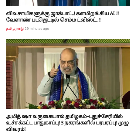
விவசாயிகளுக்கு ஜாக்பாட்..! களமிறங்கிய AI..!!
வேளாண் பட்ஜெட்டில் செம்ம ட்விஸ்ட்..!!
29 minutes ago
தமிழ்நாடு
அமித் ஷா வருகையால் தமிழகம்–புதுச்சேரியில்
உச்சக்கட்ட பாதுகாப்பு! 3 நகரங்களில் பரபரப்பு! முழு
விவரம்!