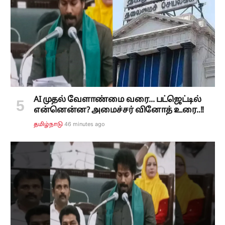
AI முதல் வேளாண்மை வரை... பட்ஜெட்டில்
என்னென்ன? அமைச்சர் வினோத் உரை..!!
46 minutes ago
தமிழ்நாடு