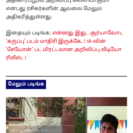
அதிகாரப்பூர்வ அறிவிப்பு வெளியாகுமா
என்பது ரசிகர்களின் ஆவலை மேலும்
அதிகரித்துள்ளது.
இதையும் படிங்க:
என்னது இது.. சூர்யாவோட
'கருப்பு' படம் மாதிரி இருக்கே..! sk-வின்
'சேயோன்' பட மிரட்டலான அறிவிப்பு வீடியோ
ரிலீஸ்..!
மேலும் படிங்க