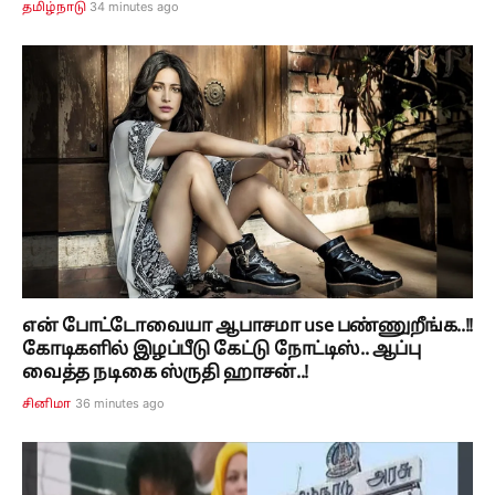
34 minutes ago
தமிழ்நாடு
என் போட்டோவையா ஆபாசமா use பண்ணுறீங்க..!!
கோடிகளில் இழப்பீடு கேட்டு நோட்டிஸ்.. ஆப்பு
வைத்த நடிகை ஸ்ருதி ஹாசன்..!
36 minutes ago
சினிமா