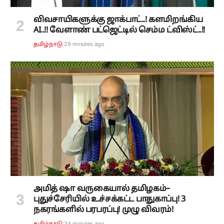
விவசாயிகளுக்கு ஜாக்பாட்..! களமிறங்கிய
AI..!! வேளாண் பட்ஜெட்டில் செம்ம ட்விஸ்ட்..!!
29 minutes ago
தமிழ்நாடு
அமித் ஷா வருகையால் தமிழகம்–
புதுச்சேரியில் உச்சக்கட்ட பாதுகாப்பு! 3
நகரங்களில் பரபரப்பு! முழு விவரம்!
34 minutes ago
தமிழ்நாடு