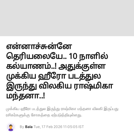
என்னாச்சுன்னே
தெரியலையே.. 10 நாளில்
கல்யாணம்..! அதுக்குள்ள
முக்கிய ஹீரோ படத்துல
இருந்து விலகிய ராஷ்மிகா
மந்தனா..!
முக்கிய ஹீரோ படத்துல இருந்து ராஷ்மிகா மந்தனா விலகி இருப்பது
ரசிகர்களுக்கு சோகத்தை ஏற்படுத்தியுள்ளது.
By
Bala
Tue, 17 Feb 2026 11:05:05 IST