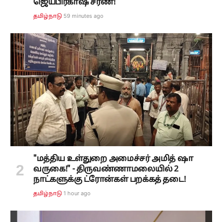
ஜெயபிரகாஷ் சரண்!
59 minutes ago
தமிழ்நாடு
"மத்திய உள்துறை அமைச்சர் அமித் ஷா
வருகை!" - திருவண்ணாமலையில் 2
நாட்களுக்கு ட்ரோன்கள் பறக்கத் தடை!
1 hour ago
தமிழ்நாடு