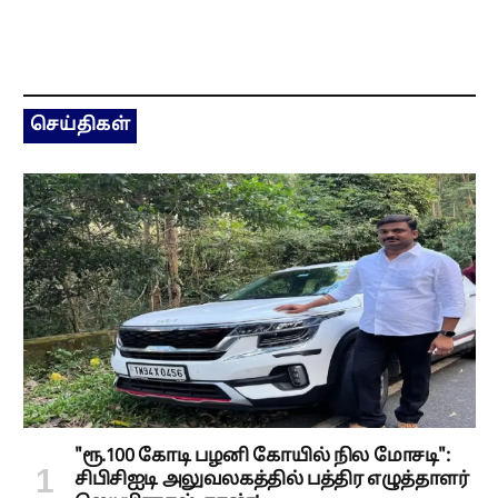
செய்திகள்
"ரூ.100 கோடி பழனி கோயில் நில மோசடி":
சிபிசிஐடி அலுவலகத்தில் பத்திர எழுத்தாளர்