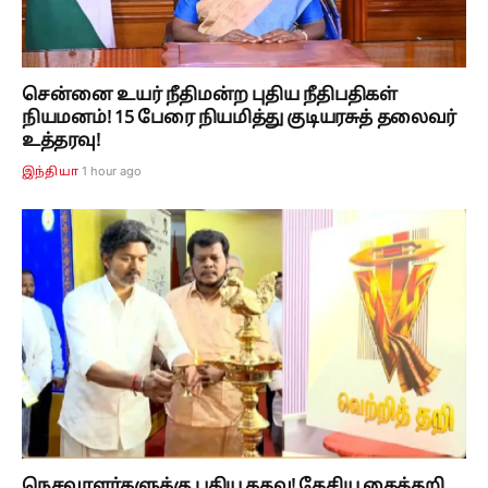
சென்னை உயர் நீதிமன்ற புதிய நீதிபதிகள்
நியமனம்! 15 பேரை நியமித்து குடியரசுத் தலைவர்
உத்தரவு!
1 hour ago
இந்தியா
நெசவாளர்களுக்கு புதிய கதவு! தேசிய கைத்தறி