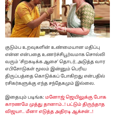
குடும்ப உறவுகளின் உண்மையான மதிப்பு
என்ன என்பதை உணர்ச்சிபூர்வமாக சொல்லி
வரும் ‘சிறகடிக்க ஆசை’ தொடர், அடுத்த வார
எபிசோடுகள் மூலம் இன்னும் பெரிய
திருப்பத்தை கொடுக்கப் போகிறது என்பதில்
ரசிகர்களுக்கு எந்த சந்தேகமும் இல்லை.
இதையும் படிங்க:
மனோஜ் ஜெயிலுக்கு போக
காரணமே முத்து தானாம்..! பட்டும் திருந்தாத
விஜயா.. மீனா எடுத்த அதிரடி ஆக்சன்..!