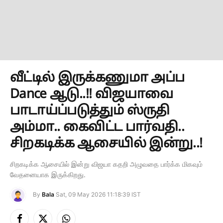
வீட்டில் இருக்கணுமா அப்ப
Dance ஆடு..!! விஜயாவை
பாடாய்ப்படுத்தும் ஸ்ருதி
அம்மா.. கைவிட்ட பார்வதி..
சிறகடிக்க ஆசையில் இன்று..!
சிறகடிக்க ஆசையில் இன்று விஜயா கதறி அழுவதை பார்க்க மிகவும்
வேதனையாக இருக்கிறது.
By
Bala
Sat, 09 May 2026 11:18:39 IST