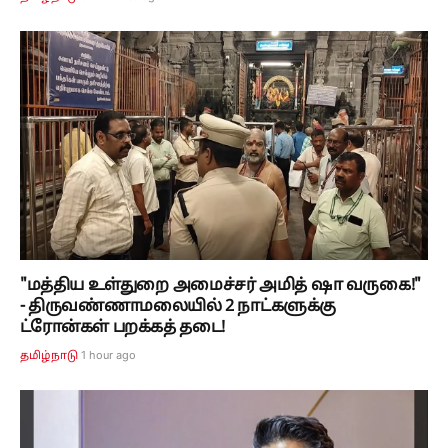
"மத்திய உள்துறை அமைச்சர் அமித் ஷா வருகை!"
- திருவண்ணாமலையில் 2 நாட்களுக்கு
ட்ரோன்கள் பறக்கத் தடை!
1 hour ago
தமிழ்நாடு