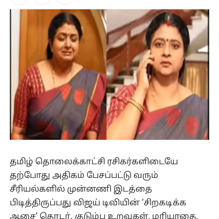
Facebook
X
Instagram
(Twitter)
தமிழ் தொலைக்காட்சி ரசிகர்களிடையே
தற்போது அதிகம் பேசப்பட்டு வரும்
சீரியல்களில் முன்னணி இடத்தை
பிடித்திருப்பது விஜய் டிவியின் ‘சிறகடிக்க
ஆசை’ தொடர். குடும்ப உறவுகள், மரியாதை,