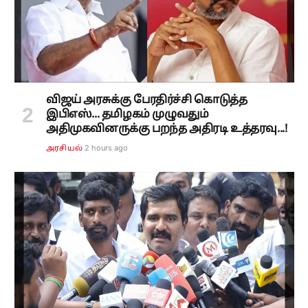
விஜய் அரசுக்கு பேரதிர்ச்சி கொடுத்த
இபிஎஸ்... தமிழகம் முழுவதும்
அதிமுகவினருக்கு பறந்த அதிரடி உத்தரவு...!
2 hours ago
அரசியல்