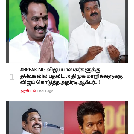
#BREAKING விஜயபாஸ்கர்களுக்கு
தவெகவில் பதவி... அதிமுக மாஜிக்களுக்கு
விஜய் கொடுத்த அதிரடி ஆஃபர்...!
1 hour ago
அரசியல்