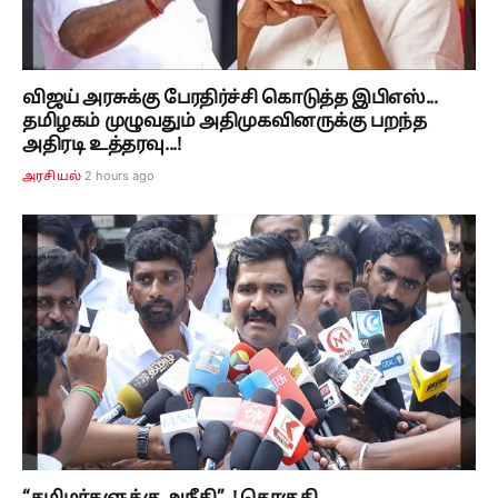
விஜய் அரசுக்கு பேரதிர்ச்சி கொடுத்த இபிஎஸ்...
தமிழகம் முழுவதும் அதிமுகவினருக்கு பறந்த
அதிரடி உத்தரவு...!
2 hours ago
அரசியல்