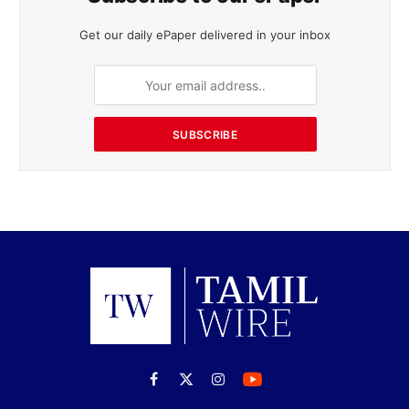
Get our daily ePaper delivered in your inbox
SUBSCRIBE
Facebook
X
Instagram
(Twitter)