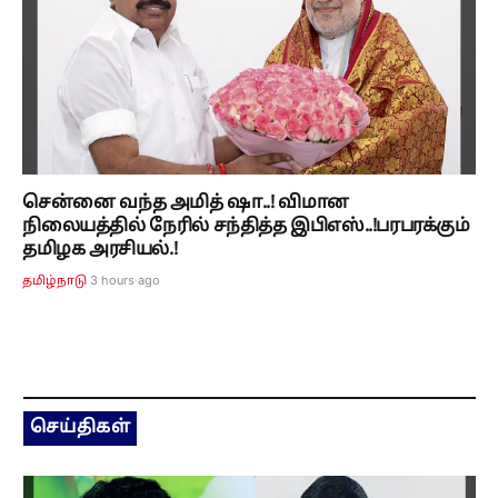
சென்னை வந்த அமித் ஷா..! விமான
நிலையத்தில் நேரில் சந்தித்த இபிஎஸ்..!பரபரக்கும்
தமிழக அரசியல்.!
3 hours ago
தமிழ்நாடு
செய்திகள்