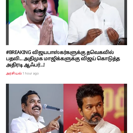
#BREAKING விஜயபாஸ்கர்களுக்கு தவெகவில்
பதவி... அதிமுக மாஜிக்களுக்கு விஜய் கொடுத்த
அதிரடி ஆஃபர்...!
1 hour ago
அரசியல்