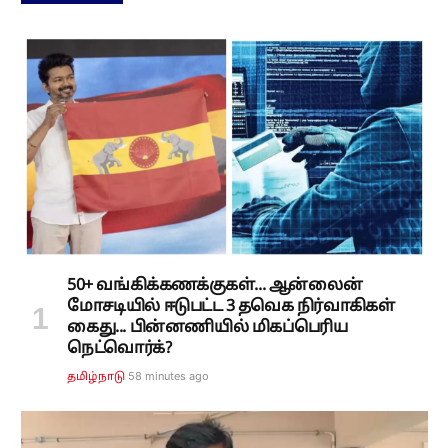
50+ வங்கிக்கணக்குகள்... ஆன்லைன்
மோசடியில் ஈடுபட்ட 3 தவெக நிர்வாகிகள்
கைது... பின்னணியில் மிகப்பெரிய
நெட்வொர்க்?
58 minutes ago
தமிழ்நாடு