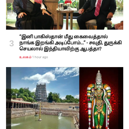
“இனி பாகிஸ்தான் மீது கைவைத்தால்
நாங்க இறங்கி அடிப்போம்...” - சவுதி, துருக்கி
செயலால் இந்தியாவிற்கு ஆபத்தா?
1 hour ago
உலகம்