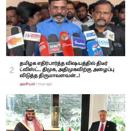
தமிழக எதிர்பார்த்த விஷயத்தில் திடீர்
ட்விஸ்ட்... திமுக, அதிமுகவிற்கு அழைப்பு
விடுத்த திருமாவளவன்...!
1 hour ago
அரசியல்