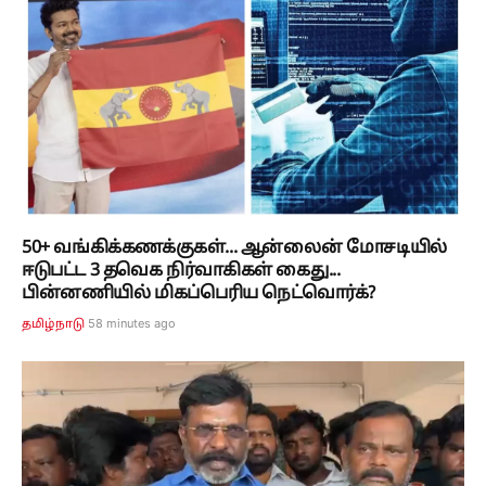
50+ வங்கிக்கணக்குகள்... ஆன்லைன் மோசடியில்
ஈடுபட்ட 3 தவெக நிர்வாகிகள் கைது...
பின்னணியில் மிகப்பெரிய நெட்வொர்க்?
58 minutes ago
தமிழ்நாடு